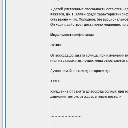
У детей умственные способности остаются нед
Кажется, Дж. Г. Аллен среди характеристик 
суть важно – что. Холодное, безэмоциональное…
Он ходит, действует достаточно медленно, но
Модальности сифилиния
ЛУЧШЕ
От восхода до заката солнца, при изменении 
гноя из старых язв, лучше, когда открываются
Лучше зимой, от холода, в прохладе
ХУЖЕ
Ухудшение от заката до восхода солнца, при е
движении, летом, от жары, в тепле постели.
**********************