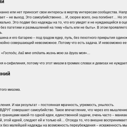
ий
знанно или нет приносит свои интересы в жертву интересам сообщества. Напри
лает – не выход. Это самоубийственно… И, скорее всего, она погибнет… Но э
льно. Это подвиг без надежды на то, что его увидят и не нуждающийся в оце
- без патетики и размышлений на тему «быть или не быть». В этом проявляетс
ь.
ушина и его батарею – под градом ядер, пуль, без пехотного прикрытия один
окойно совершающий невозможное. Потому что есть задача. И невозможно ее
 «
Господи, дай мне отдать жизнь мою за други моя»…
ия к-сифилиния, потому что этот миазм в громких словах и девизах не нужда
иний
того миазма.
ения. И как результат – постоянная мрачность, угрюмость, унылость.
ВДРУГ совершает самоубийство. Такое впечатление, что через его мышление
границами какой-то одной идеи, единственной задачи, очень часто – маниака
й, этой идеей, следуют ей и только ей… Отсюда то, что внешне воспринимает
ях без малейшей надежды на возможность переубеждения – искаженность мыш