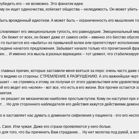
еубедить его – не возможно. Это фанатик идеи.
у он ищет одиночества, избегает общества – нелюдимость. Он может убить – 
 быть врожденный идиотизм. А может быть – ограниченность его мышления той 
словливает его эмоциональную тупость, его равнодушие. Эмоциональный мир ег
Он бежит от всех, он бежит даже от самого себя – именно это бегство обус
кто-то пытается его «выбить» из привычной колеи или препятствует исполнен
редине начатого предложения. Забывает начало только что прочитанной фраз
ден… И именно эта мысль в разных вариациях – тот цемент, что стабилизируе
и главных причин, которые заставили меня взяться за перо: очень часто даж
что видимо со стороны: СТРЕМЛЕНИЕ К РАЗРУШЕНИЮ. А это важнейшая чер
ает – не стремясь к этому, не получая от этого удовольствия или удовлетво
 его ведет его «колея» - вот все, что есть в его жизни. Все прочее остается
риятия.
И он решает ее механически наиболее простым путем. Кому он наступил при эт
т… Но для стороннего наблюдателя его действия кажутся действиями демона 
сто и заставляет нас думать о доминанте сифилиния у пациента - это его нес
. Своя. Или чужая. Даже его страхи проявляются у него болью.
для того, что бы причинить Вам страдание… Ну нет молотка под рукой, а вот 