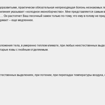
оразвитыми, практически обязательная непреходящая боязнь незнакомых люд
сифилиния указывает «холодное иконоборчество». Мне представляется самым
 Он растопчет Ваш песочный замок только по-тому, что ему в голову не придет
 думает – еще медленнее.
положения тела, в умеренно теплом климате, при любых неестественных выдел
 старые язвы с гнойным отделяемым.
стественных выделениях, при потении, при перепадах температуры воздуха, н