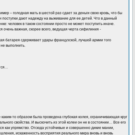
мер – голодная мать в шестой раз сдает за деньги свою кровь, что бы
ти поступки дают надежду на выживание для ее детей. Что в данный
нке: человек в таком состоянии просто не может поступить иначе.
я очень важная, скорее всего, ведущая черта сифилиния -
окая батарея сдерживает удары французской, лучшей армии того
 не выполнить.
ется…
 каким-то образом была проведена глубокая колея, ограничивающая круг
льного свойства. И выскочить из этой колеи он не в состоянии… Все его
ся как упрямство. Отсюда устойчивые и совершенно дикие мании,
ления, искаженность восприятия реального мира вновь и вновь