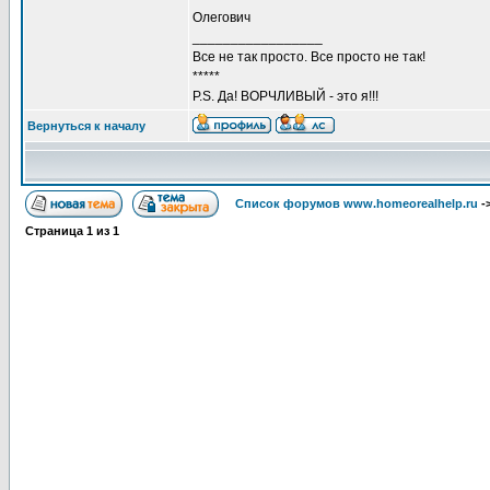
Олегович
_________________
Все не так просто. Все просто не так!
*****
P.S. Да! ВОРЧЛИВЫЙ - это я!!!
Вернуться к началу
Список форумов www.homeorealhelp.ru
-
Страница
1
из
1