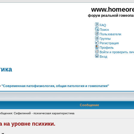
www.homeorea
форум реальной гомеопа
FAQ
Поиск
Пользователи
Группы
Регистрация
Профиль
Войти и проверить ли
Вход
тика
>
"Современная патофизиология, общая патология и гомеопатия"
Сообщение
бщения: Сифилиний - психическая характеристика
 на уровне психики.