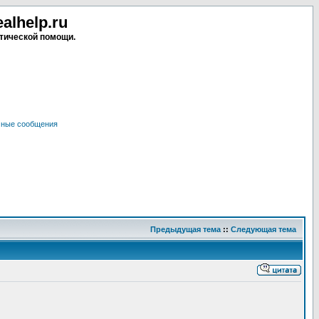
lhelp.ru
тической помощи.
чные сообщения
Предыдущая тема
::
Следующая тема