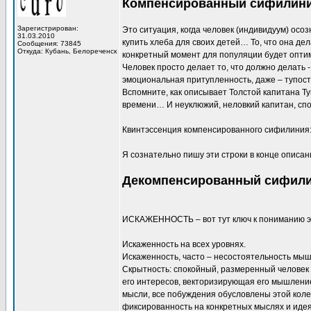
Компенсированный сифилин
Зарегистрирован:
Это ситуация, когда человек (индивидуум) осо
31.03.2010
купить хлеба для своих детей… То, что она де
Сообщения: 73845
Откуда: Кубань, Белореченск
конкретный момент для популяции будет оптима
Человек просто делает то, что должно делать 
эмоциональная притупленность, даже – тупост
Вспомните, как описывает Толстой капитана Т
времени… И неуклюжий, неловкий капитан, сп
Квинтэссенция компенсированного сифилиния:
Я сознательно пишу эти строки в конце описан
Декомпенсированный сифил
ИСКАЖЕННОСТЬ – вот тут ключ к пониманию э
Искаженность на всех уровнях.
Искаженность, часто – несостоятельность мышл
Скрытность: спокойный, размеренный человек 
его интересов, векторизирующая его мышление 
мысли, все побуждения обусловлены этой коле
фиксированность на конкретных мыслях и иде