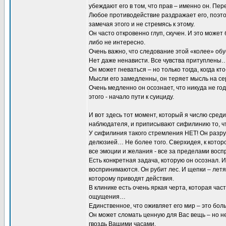
убеждают его в том, что прав – именно он. Пер
Любое противодействие раздражает его, поэтом
замечая этого и не стремясь к этому.
Он часто откровенно глуп, скучен. И это может
либо не интересно.
Очень важно, что следование этой «колее» обу
Нет даже ненависти. Все чувства притуплены… 
Он может гневаться – но только тогда, когда 
Мысли его замедленны, он теряет мысль на се
Очень медленно он осознает, что никуда не го
этого - начало пути к суициду.
И вот здесь тот момент, который я числю сред
наблюдателя, и приписывают сифилинию то, 
У сифилиния такого стремления НЕТ! Он разруш
делюзией… Не более того. Сверхидея, к которой
все эмоции и желания - все за пределами восп
Есть конкретная задача, которую он осознал. 
воспринимаются. Он рубит лес. И щепки – летя
которому приводят действия.
В клинике есть очень яркая черта, которая ча
ощущения…
Единственное, что оживляет его мир – это боль
Он может сломать ценную для Вас вещь – но не 
гвоздь Вашими часами.