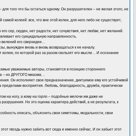
для того что бы остаться одному. Он разрушителен – не желая этого, не
самой колеей: все, что вне этой колеи, для него либо не существует,
о сер, скуден, нет радости, нет сочувствия, нет любви, нет желаний.
ловливает его суицидальную направленность.
ию велений его сверхидеи…
ы, вынужден вновь и вновь возвращаться к ее началу.
т колею, по которой раз за разом скользят его мысли… И осознание
е самые уважаемые авторы, становятся в позицию стороннего
та – но ДРУГОГО миазма…
рения. Он исполняет свое предназначение, диктуемое ему его устойчивой
 за пределами восприятия. Любовь, благодарность, дружба, практически
ом на ногу, а кому на горло – подобные мелочи им даже не
разрушения. Но это оценка характера действий, а не результата, к
пособность описать, объяснить свои симптомы, модальности, свои
этот гвоздь нужно забить вот сюда и именно сейчас. И он забьет этот