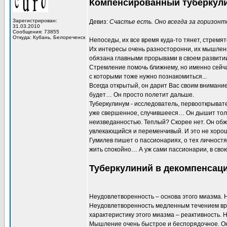
Компенсированный туберкул
Зарегистрирован:
Девиз:
Счастье есть. Оно всегда за горизон
31.03.2010
Сообщения: 73855
Откуда: Кубань, Белореченск
Непоседы, их все время куда-то тянет, стремят
Их интересы очень разносторонни, их мышлени
обязана главными прорывами в своем развити
Стремление помочь ближнему, но именно сейчас
с которыми тоже нужно познакомиться...
Всегда открытый, он дарит Вас своим внимание
будет… Он просто полетит дальше.
Туберкулинум - исследователь, первооткрыват
уже свершенное, случившееся… Он дышит толь
неизведанностью. Теплый? Скорее нет. Он об
увлекающийся и переменчивый. И это не хорошо
Гумилев пишет о пассионариях, о тех личностя
жить спокойно… А уж сами пассионарии, в свою
Туберкулиний в декомпенсаци
Неудовлетворенность – основа этого миазма.
Неудовлетворенность медленным течением вре
характеристику этого миазма – реактивность. Н
Мышление очень быстрое и беспорядочное. Он 