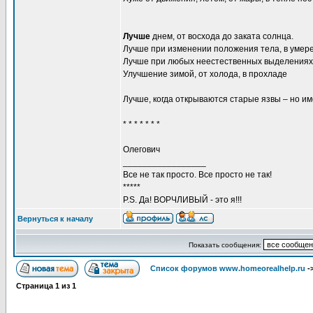
Лучше
днем, от восхода до заката солнца.
Лучше при изменении положения тела, в умер
Лучше при любых неестественных выделениях, 
Улучшение зимой, от холода, в прохладе
Лучше, когда открываются старые язвы – но и
* * * * * * *
Олегович
_________________
Все не так просто. Все просто не так!
*****
P.S. Да! ВОРЧЛИВЫЙ - это я!!!
Вернуться к началу
Показать сообщения:
Список форумов www.homeorealhelp.ru
-
Страница
1
из
1