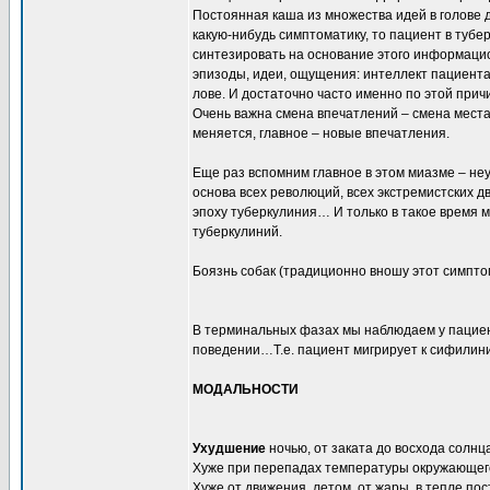
Постоянная каша из множества идей в голове 
какую-нибудь симптоматику, то пациент в ту
синтезировать на основание этого информаци
эпизоды, идеи, ощущения: интеллект пациента п
лове. И достаточно часто именно по этой при
Очень важна смена впечатлений – смена места 
меняется, главное – новые впечатления.
Еще раз вспомним главное в этом миазме – не
основа всех революций, всех экстремистских 
эпоху туберкулиния… И только в такое время 
туберкулиний.
Боязнь собак (традиционно вношу этот симптом
В терминальных фазах мы наблюдаем у пациен
поведении…Т.е. пациент мигрирует к сифилин
МОДАЛЬНОСТИ
Ухудшение
ночью, от заката до восхода солнц
Хуже при перепадах температуры окружающего 
Хуже от движения, летом, от жары, в тепле пос