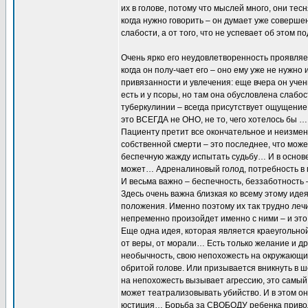
их в голове, потому что мыслей много, они тес
когда нужно говорить – он думает уже соверше
слабости, а от того, что не успевает об этом по
Очень ярко его неудовлетворенность проявляе
когда он полу-чает его – оно ему уже не нужн
привязанности и увлечения: еще вчера он учен
есть и у псоры, но там она обусловлена слабост
туберкулинии – всегда присутствует ощущение, 
это ВСЕГДА не ОНО, не то, чего хотелось бы …
Пациенту претит все окончательное и неизме
собственной смерти – это последнее, что може
беспечную жажду испытать судьбу… И в основе 
может… Адреналиновый голод, потребность в п
И весьма важно – беспечность, беззаботность 
Здесь очень важна близкая ко всему этому иде
положения. Именно поэтому их так трудно лечи
непременно произойдет именно с ними – и это
Еще одна идея, которая является краеугольной
от веры, от морали… Есть только желание и д
необычность, свою непохожесть на окружающи
обритой голове. Или призывается вникнуть в 
на непохожесть вызывает агрессию, это самый
может театрализовывать убийство. И в этом о
юстиция… Борьба за СВОБОДУ ребенка приводит