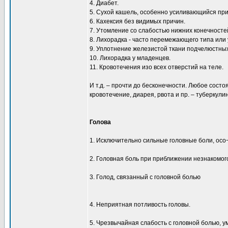
4. Диабет.
5. Сухой кашель, особенно усиливающийся при
6. Кахексия без видимых причин.
7. Утомление со слабостью нижних конечносте
8. Лихорадка - часто перемежающего типа или
9. Уплотнение железистой ткани подчелюстны
10. Лихорадка у младенцев.
11. Кровотечения изо всех отверстий на теле.
И т.д. – прочти до бесконечности. Любое сост
кровотечение, диарея, рвота и пр. – туберкули
Голова
1. Исключительно сильные головные боли, осо¬
2. Головная боль при приближении незнакомого
3. Голод, связанный с головной болью
4. Неприятная потливость головы.
5. Чрезвычайная слабость с головной болью, 