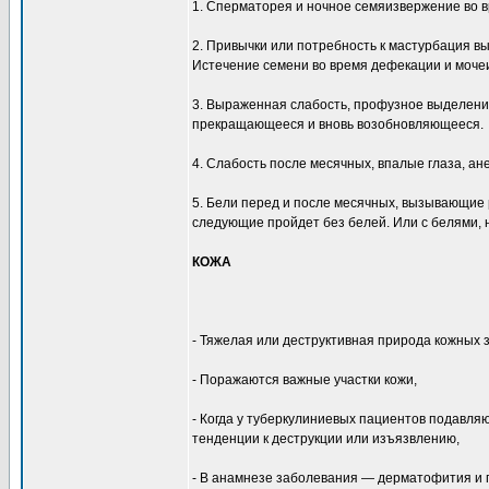
1. Сперматорея и ночное семяизвержение во в
2. Привычки или потребность к мастурбация в
Истечение семени во время дефекации и мочеи
3. Выраженная слабость, профузное выделение
прекращающееся и вновь возобновляющееся.
4. Слабость после месячных, впалые глаза, а
5. Бели перед и после месячных, вызывающие 
следующие пройдет без белей. Или с белями,
КОЖА
- Тяжелая или деструктивная природа кожных 
- Поражаются важные участки кожи,
- Когда у туберкулиниевых пациентов подавля
тенденции к деструкции или изъязвлению,
- В анамнезе заболевания — дерматофития и