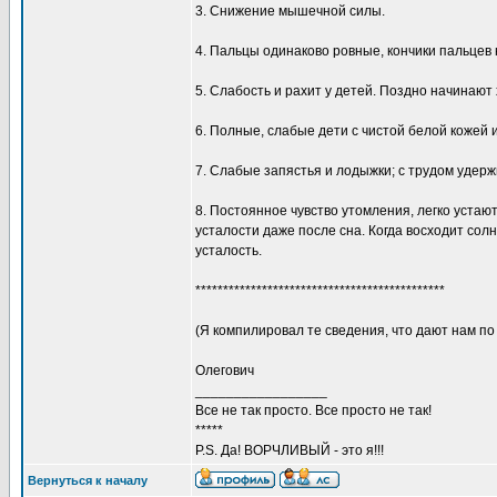
3. Снижение мышечной силы.
4. Пальцы одинаково ровные, кончики пальцев 
5. Слабость и рахит у детей. Поздно начинают 
6. Полные, слабые дети с чистой белой коже
7. Слабые запястья и лодыжки; с трудом удерж
8. Постоянное чувство утомления, легко уста
усталости даже после сна. Когда восходит сол
усталость.
*********************************************
(Я компилировал те сведения, что дают нам по
Олегович
_________________
Все не так просто. Все просто не так!
*****
P.S. Да! ВОРЧЛИВЫЙ - это я!!!
Вернуться к началу