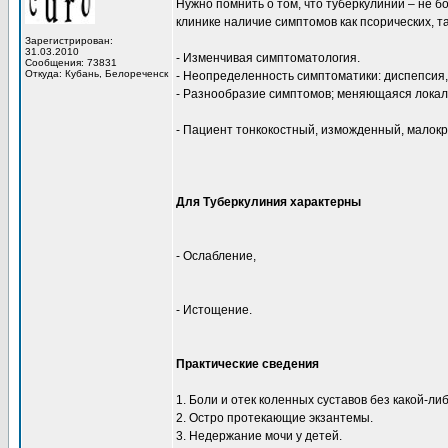
Нужно помнить о том, что туберкулиний – не 
клинике наличие симптомов как псорических, т
Зарегистрирован:
31.03.2010
- Изменчивая симптоматология.
Сообщения: 73831
Откуда: Кубань, Белореченск
- Неопределенность симптоматики: диспепсия
- Разнообразие симптомов; меняющаяся локал
- Пациент тонкокостный, изможденный, малок
Для Туберкулиния характерны
- Ослабление,
- Истощение.
Практические сведения
1. Боли и отек коленных суставов без какой-л
2. Остро протекающие экзантемы.
3. Недержание мочи у детей.