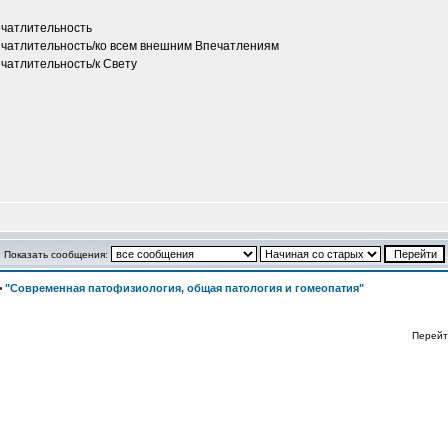
чатлительность
чатлительность/ко всем внешним Впечатлениям
атлительность/к Свету
Показать сообщения:
>
"Современная патофизиология, общая патология и гомеопатия"
Перейт