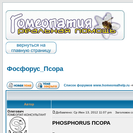
Фосфорус_Псора
Список форумов www.homeorealhelp.ru
-
Автор
Олегович
Добавлено: Ср Июн 13, 2012 11:07 pm
Заголовок с
ГОМЕОПАТ-КОНСУЛЬТАНТ
PHOSPHORUS ПСОРА