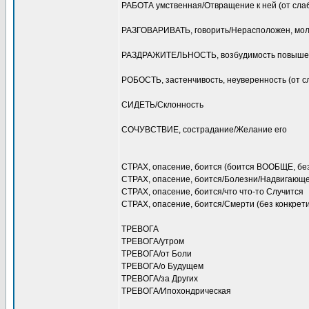
РАБОТА умственная/Отвращение к ней (от сла
РАЗГОВАРИВАТЬ, говорить/Нерасположен, мол
РАЗДРАЖИТЕЛЬНОСТЬ, возбудимость повыше
РОБОСТЬ, застенчивость, неуверенность (от с
СИДЕТЬ/Склонность
СОЧУВСТВИЕ, сострадание/Желание его
СТРАХ, опасение, боится (боится ВООБЩЕ, без
СТРАХ, опасение, боится/Болезни/Надвигающей
СТРАХ, опасение, боится/что что-то Случится
СТРАХ, опасение, боится/Смерти (без конкрети
ТРЕВОГА
ТРЕВОГА/утром
ТРЕВОГА/от Боли
ТРЕВОГА/о Будущем
ТРЕВОГА/за Других
ТРЕВОГА/Ипохондрическая