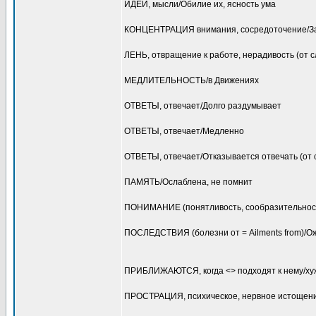
ИДЕИ, мысли/Обилие их, ясность ума
КОНЦЕНТРАЦИЯ внимания, сосредоточение/Зат
ЛЕНЬ, отвращение к работе, нерадивость (от с
МЕДЛИТЕЛЬНОСТЬ/в Движениях
ОТВЕТЫ, отвечает/Долго раздумывает
ОТВЕТЫ, отвечает/Медленно
ОТВЕТЫ, отвечает/Отказывается отвечать (от 
ПАМЯТЬ/Ослаблена, не помнит
ПОНИМАНИЕ (понятливость, сообразительност
ПОСЛЕДСТВИЯ (болезни от = Ailments from)/О
ПРИБЛИЖАЮТСЯ, когда <> подходят к нему/ху
ПРОСТРАЦИЯ, психическое, нервное истощен