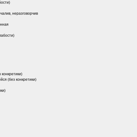
бости)
чалив, неразговорчив
нная
лабости)
 конкретики)
ся (без конкретики)
ки)