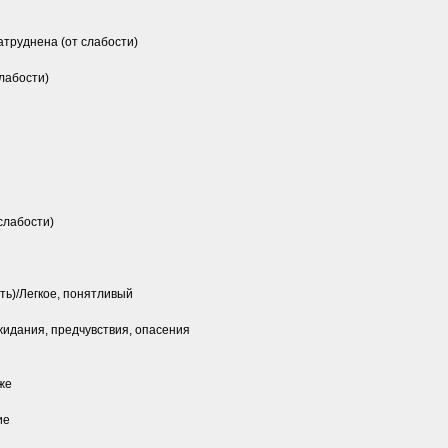
руднена (от слабости)
лабости)
слабости)
ь)/Легкое, понятливый
жидания, предчувствия, опасения
же
ие