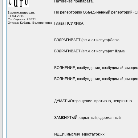
Патогенез препарата.
По реперторию Объединенный реперторий (С
Зарегистрирован:
31.03.2010
Сообщения: 73831
Откуда: Кубань, Белореченск
Глава ПСИХИКА
ВЗДРАГИВАЕТ (в т.ч. от испуга)/Легко
ВЗДРАГИВАЕТ (в т.ч. от испуга)/от Шума
ВОЛНЕНИЕ, возбуждение, возбудимый, эмоци
ВОЛНЕНИЕ, возбуждение, возбудимый, эмоцион
ДУМАТЬ/Отвращение, противно, неприятно
ЗАМКНУТЫЙ, скрытный, сдержанный
ИДЕИ, мысли/Недостаток их