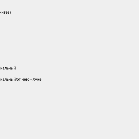
интез)
ональный
альный/от него - Хуже