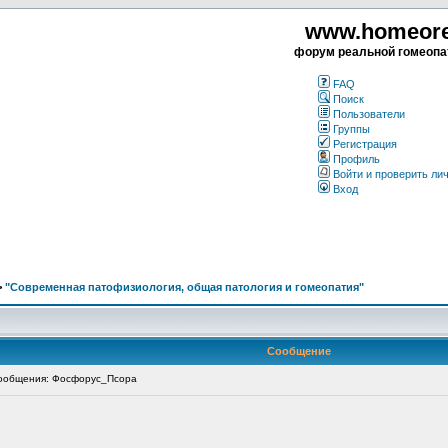
www.homeorea
форум реальной гомеопа
FAQ
Поиск
Пользователи
Группы
Регистрация
Профиль
Войти и проверить ли
Вход
>
"Современная патофизиология, общая патология и гомеопатия"
Сообщение
ообщения: Фосфорус_Псора