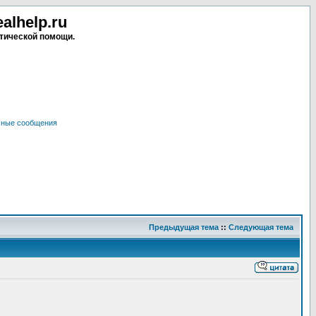
lhelp.ru
тической помощи.
чные сообщения
Предыдущая тема
::
Следующая тема