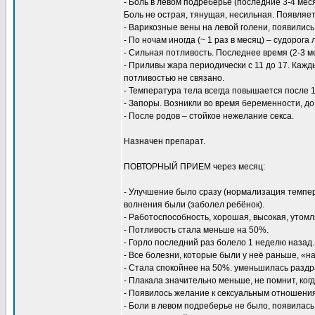
- Боль в левом подреберье (последние 3-4 меся
Боль не острая, тянущая, несильная. Появляетс
- Варикозные вены на левой голени, появились 
- По ночам иногда (~ 1 раз в месяц) – судорог
- Сильная потливость. Последнее время (2-3 ме
- Приливы жара периодически с 11 до 17. Кажды
потливостью не связано.
- Температура тела всегда повышается после 10
- Запоры. Возникли во время беременности, до
- После родов – стойкое нежелание секса.
Назначен препарат.
ПОВТОРНЫЙ ПРИЕМ через месяц:
- Улучшение было сразу (нормализация темпер
волнения были (заболел ребёнок).
- Работоспособность, хорошая, высокая, утомл
- Потливость стала меньше на 50%.
- Горло последний раз болело 1 неделю назад
- Все болезни, которые были у неё раньше, «н
- Стала спокойнее на 50%. уменьшилась раздр
- Плакала значительно меньше, не помнит, когд
- Появилось желание к сексуальным отношения
- Боли в левом подреберье не было, появилас