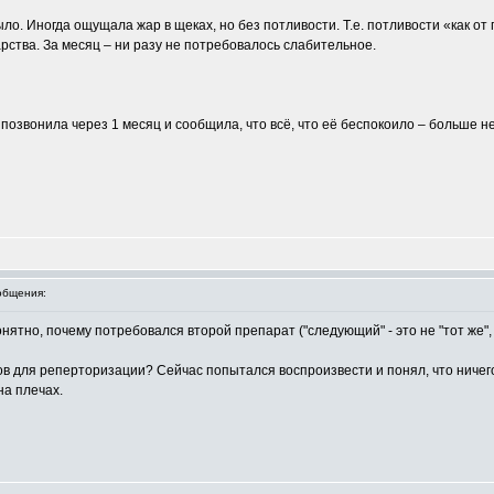
ыло. Иногда ощущала жар в щеках, но без потливости. Т.е. потливости «как о
рства. За месяц – ни разу не потребовалось слабительное.
озвонила через 1 месяц и сообщила, что всё, что её беспокоило – больше не
общения:
ятно, почему потребовался второй препарат ("следующий" - это не "тот же",
ов для реперторизации? Сейчас попытался воспроизвести и понял, что ничего
на плечах.