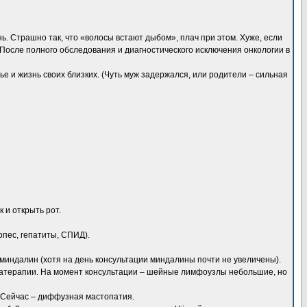
нь. Страшно так, что «волосы встают дыбом», плач при этом. Хуже, если
 После полного обследования и диагностического исключения онкологии в
овье и жизнь своих близких. (Чуть муж задержался, или родители – сильная
к и открыть рот.
рпес, гепатиты, СПИД).
 миндалин (хотя на день консультации миндалины почти не увеличены).
матерапии. На момент консультации – шейные лимфоузлы небольшие, но
. Сейчас – диффузная мастопатия.