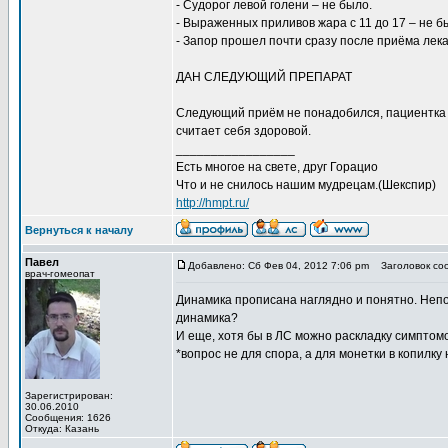
- Судорог левой голени – не было.
- Выраженных приливов жара с 11 до 17 – не б
- Запор прошел почти сразу после приёма лека
ДАН СЛЕДУЮЩИЙ ПРЕПАРАТ
Следующий приём не понадобился, пациентка п
считает себя здоровой.
_________________
Есть многое на свете, друг Горацио
Что и не снилось нашим мудрецам.(Шекспир)
http://hmpt.ru/
Вернуться к началу
Павел
Добавлено: Сб Фев 04, 2012 7:06 pm
Заголовок со
врач-гомеопат
Динамика прописана наглядно и понятно. Непон
динамика?
И еще, хотя бы в ЛС можно раскладку симптом
*вопрос не для спора, а для монетки в копилку 
Зарегистрирован:
30.06.2010
Сообщения: 1626
Откуда: Казань