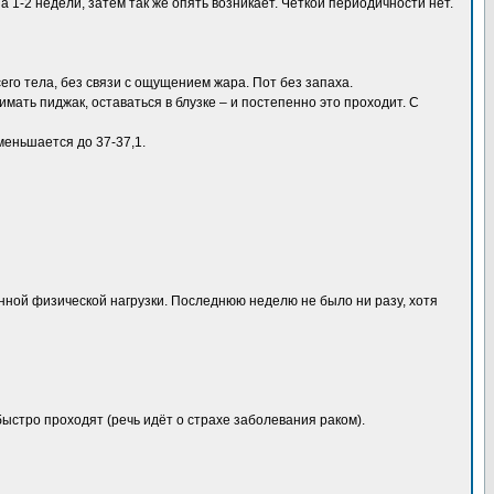
а 1-2 недели, затем так же опять возникает. Чёткой периодичности нет.
сего тела, без связи с ощущением жара. Пот без запаха.
мать пиджак, оставаться в блузке – и постепенно это проходит. С
меньшается до 37-37,1.
ной физической нагрузки. Последнюю неделю не было ни разу, хотя
ыстро проходят (речь идёт о страхе заболевания раком).