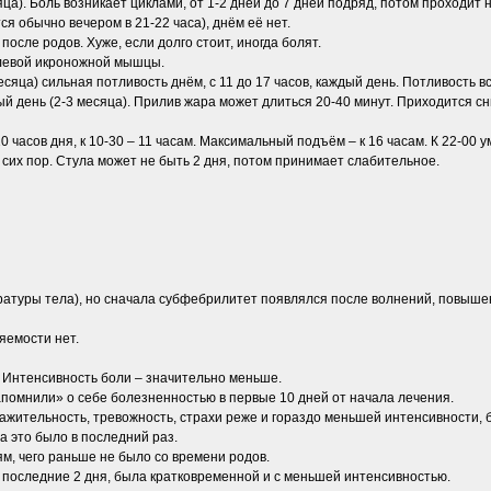
ца). Боль возникает циклами, от 1-2 дней до 7 дней подряд, потом проходит н
я обычно вечером в 21-22 часа), днём её нет.
после родов. Хуже, если долго стоит, иногда болят.
а левой икроножной мышцы.
сяца) сильная потливость днём, с 11 до 17 часов, каждый день. Потливость в
й день (2-3 месяца). Прилив жара может длиться 20-40 минут. Приходится сни
 часов дня, к 10-30 – 11 часам. Максимальный подъём – к 16 часам. К 22-00 у
 сих пор. Стула может не быть 2 дня, потом принимает слабительное.
атуры тела), но сначала субфебрилитет появлялся после волнений, повышен
яемости нет.
. Интенсивность боли – значительно меньше.
апомнили» о себе болезненностью в первые 10 дней от начала лечения.
ажительность, тревожность, страхи реже и гораздо меньшей интенсивности, б
а это было в последний раз.
м, чего раньше не было со времени родов.
ь последние 2 дня, была кратковременной и с меньшей интенсивностью.