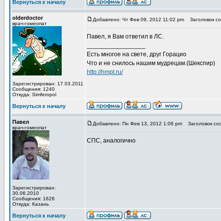
Вернуться к началу
olderdoctor
Добавлено: Чт Фев 09, 2012 11:02 pm
Заголовок со
врач-гомеопат
Павел, я Вам ответил в ЛС.
_________________
Есть многое на свете, друг Горацио
Что и не снилось нашим мудрецам.(Шекспир)
http://hmpt.ru/
Зарегистрирован: 17.03.2011
Сообщения: 1240
Откуда: Simferopol
Вернуться к началу
Павел
Добавлено: Пн Фев 13, 2012 1:06 pm
Заголовок со
врач-гомеопат
СПС, аналогично
Зарегистрирован:
30.06.2010
Сообщения: 1626
Откуда: Казань
Вернуться к началу