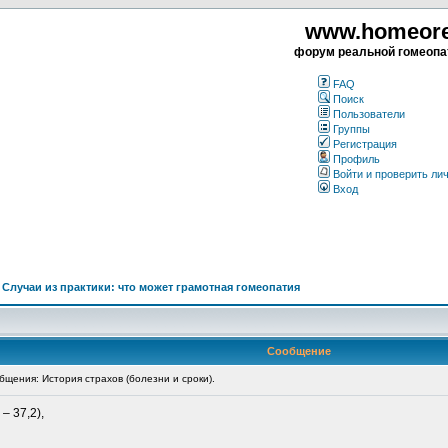
www.homeorea
форум реальной гомеопа
FAQ
Поиск
Пользователи
Группы
Регистрация
Профиль
Войти и проверить ли
Вход
>
Случаи из практики: что может грамотная гомеопатия
Сообщение
щения: История страхов (болезни и сроки).
– 37,2),