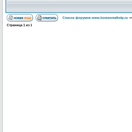
Список форумов www.homeorealhelp.ru
-
Страница
1
из
1