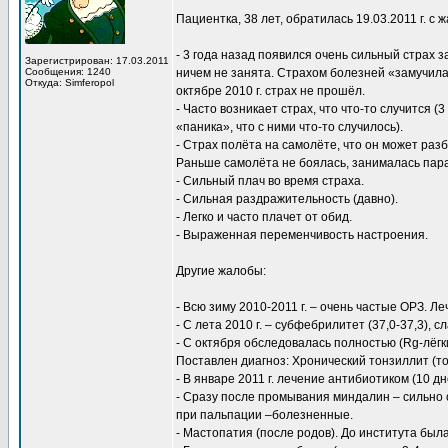
Пациентка, 38 лет, обратилась 19.03.2011 г. с
- 3 года назад появился очень сильный страх 
Зарегистрирован: 17.03.2011
Сообщения: 1240
ничем не занята. Страхом болезней «замучила»
Откуда: Simferopol
октябре 2010 г. страх не прошёл.
- Часто возникает страх, что что-то случится (
«паника», что с ними что-то случилось).
- Страх полёта на самолёте, что он может раз
Раньше самолёта не боялась, занималась па
- Сильный плач во время страха.
- Сильная раздражительность (давно).
- Легко и часто плачет от обид.
- Выраженная переменчивость настроения.
Другие жалобы:
- Всю зиму 2010-2011 г. – очень частые ОРЗ. Ле
- С лета 2010 г. – субфебрилитет (37,0-37,3), с
- С октября обследовалась полностью (Rg-лёгки
Поставлен диагноз: Хронический тонзиллит (т
- В январе 2011 г. лечение антибиотиком (10 
- Сразу после промывания миндалин – сильно
при пальпации –болезненные.
- Мастопатия (после родов). До института бы