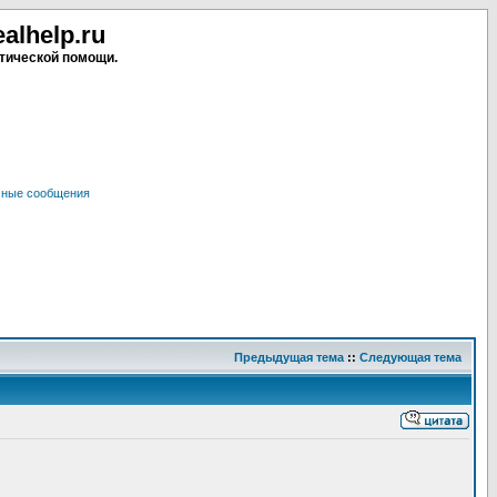
lhelp.ru
тической помощи.
чные сообщения
Предыдущая тема
::
Следующая тема