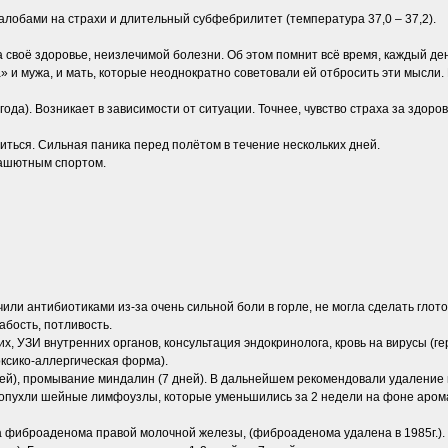
 жалобами на страхи и длительный субфебрилитет (температура 37,0 – 37,2).
за своё здоровье, неизлечимой болезни. Об этом помнит всё время, каждый де
 и мужа, и мать, которые неоднократно советовали ей отбросить эти мысли.
3 года). Возникает в зависимости от ситуации. Точнее, чувство страха за здор
биться. Сильная паника перед полётом в течение нескольких дней.
рашютным спортом.
чили антибиотиками из-за очень сильной боли в горле, не могла сделать глото
лабость, потливость.
х, УЗИ внутренних органов, консультация эндокринолога, кровь на вирусы (ге
оксико-аллергическая форма).
дней), промывание миндалин (7 дней). В дальнейшем рекомендовали удаление
 опухли шейные лимфоузлы, которые уменьшились за 2 недели на фоне аро
ла фиброаденома правой молочной железы, (фиброаденома удалена в 1985г.)