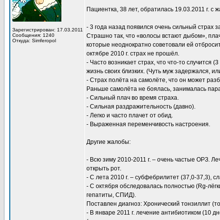
Пациентка, 38 лет, обратилась 19.03.2011 г. с
- 3 года назад появился очень сильный страх 
Зарегистрирован: 17.03.2011
Сообщения: 1240
Страшно так, что «волосы встают дыбом», плач
Откуда: Simferopol
которые неоднократно советовали ей отбросит
октябре 2010 г. страх не прошёл.
- Часто возникает страх, что что-то случится (
жизнь своих близких. (Чуть муж задержался, ил
- Страх полёта на самолёте, что он может раз
Раньше самолёта не боялась, занималась па
- Сильный плач во время страха.
- Сильная раздражительность (давно).
- Легко и часто плачет от обид.
- Выраженная переменчивость настроения.
Другие жалобы:
- Всю зиму 2010-2011 г. – очень частые ОРЗ. Л
открыть рот.
- С лета 2010 г. – субфебрилитет (37,0-37,3), с
- С октября обследовалась полностью (Rg-лёгки
гепатиты, СПИД).
Поставлен диагноз: Хронический тонзиллит (т
- В январе 2011 г. лечение антибиотиком (10