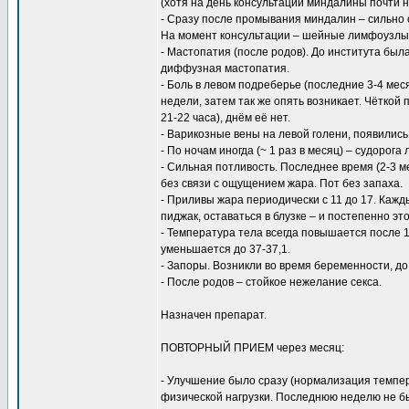
(хотя на день консультации миндалины почти н
- Сразу после промывания миндалин – сильно
На момент консультации – шейные лимфоузлы
- Мастопатия (после родов). До института бы
диффузная мастопатия.
- Боль в левом подреберье (последние 3-4 меся
недели, затем так же опять возникает. Чёткой
21-22 часа), днём её нет.
- Варикозные вены на левой голени, появились 
- По ночам иногда (~ 1 раз в месяц) – судорог
- Сильная потливость. Последнее время (2-3 ме
без связи с ощущением жара. Пот без запаха.
- Приливы жара периодически с 11 до 17. Кажд
пиджак, оставаться в блузке – и постепенно эт
- Температура тела всегда повышается после 10
уменьшается до 37-37,1.
- Запоры. Возникли во время беременности, до
- После родов – стойкое нежелание секса.
Назначен препарат.
ПОВТОРНЫЙ ПРИЕМ через месяц:
- Улучшение было сразу (нормализация темпе
физической нагрузки. Последнюю неделю не бы