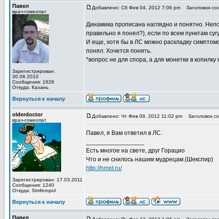
Павел
Добавлено: Сб Фев 04, 2012 7:06 pm
Заголовок со
врач-гомеопат
Динамика прописана наглядно и понятно. Непон
правильно я понял?), если по всем пунктам с
И еще, хотя бы в ЛС можно раскладку симптом
понял. Хочется понять.
*вопрос не для спора, а для монетки в копилку 
Зарегистрирован:
30.06.2010
Сообщения: 1626
Откуда: Казань
Вернуться к началу
olderdoctor
Добавлено: Чт Фев 09, 2012 11:02 pm
Заголовок со
врач-гомеопат
Павел, я Вам ответил в ЛС.
_________________
Есть многое на свете, друг Горацио
Что и не снилось нашим мудрецам.(Шекспир)
http://hmpt.ru/
Зарегистрирован: 17.03.2011
Сообщения: 1240
Откуда: Simferopol
Вернуться к началу
Павел