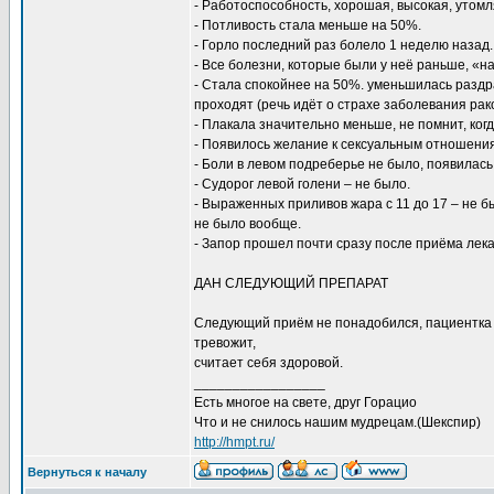
- Работоспособность, хорошая, высокая, утомл
- Потливость стала меньше на 50%.
- Горло последний раз болело 1 неделю назад
- Все болезни, которые были у неё раньше, «н
- Стала спокойнее на 50%. уменьшилась раздр
проходят (речь идёт о страхе заболевания рак
- Плакала значительно меньше, не помнит, когд
- Появилось желание к сексуальным отношения
- Боли в левом подреберье не было, появилас
- Судорог левой голени – не было.
- Выраженных приливов жара с 11 до 17 – не бы
не было вообще.
- Запор прошел почти сразу после приёма лека
ДАН СЛЕДУЮЩИЙ ПРЕПАРАТ
Следующий приём не понадобился, пациентка п
тревожит,
считает себя здоровой.
_________________
Есть многое на свете, друг Горацио
Что и не снилось нашим мудрецам.(Шекспир)
http://hmpt.ru/
Вернуться к началу