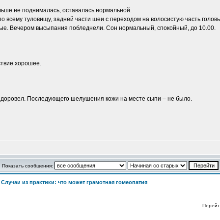
ольше не поднималась, оставалась нормальной.
 всему туловищу, задней части шеи с переходом на волосистую часть головы
ые. Вечером высыпания побледнели. Сон нормальный, спокойный, до 10.00.
ствие хорошее.
здоровел. Последующего шелушения кожи на месте сыпи – не было.
Показать сообщения:
>
Случаи из практики: что может грамотная гомеопатия
Перейт