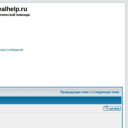
lhelp.ru
тической помощи.
чные сообщения
Предыдущая тема
::
Следующая тема