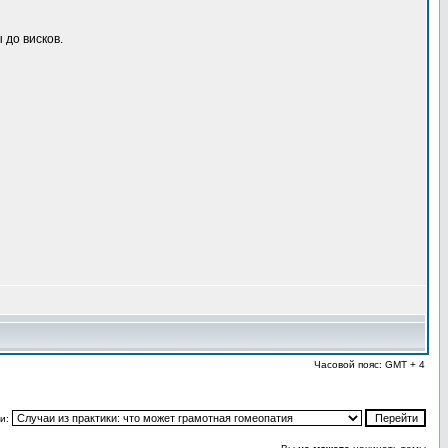
 до висков.
Часовой пояс: GMT + 4
и: