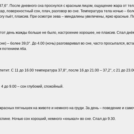
37,6°. После дневного сна проснулся с красным лицом, ощущение жара от тел
р, поверхностный сон, плач, разговор во сне. Температура тела ночью – более
огу пьёт, плаксив. При осмотре зева – миндалины увеличены, ярко красные. По
этот день жажды больше не было, настроение хорошее, не плаксив. Спал днём
сне) – более 39,0°. До 4.00 (ночь) разговаривал во сне, часто просыпался, вст
м потением лба.
етит. С 11 до 16.00 температура 37,8°, после 16 до 21.00 – 37,2°, с 21 до 23
 4 до 9.00 – сон глубокий, спокойный.
асных пятнышек на животе и немного на груди. За день – поведение и самочувст
спине. Ночью сон хороший, немного «хныкал» во сне. Спал до 9.30.