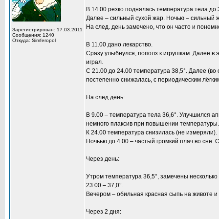
B 14.00 резко поднялась температура тела до 
Далее – сильный сухой жар. Ночью – сильный жа
На след. день замечено, что он часто и понемн
Зарегистрирован: 17.03.2011
Сообщения: 1240
Откуда: Simferopol
В 11.00 дано лекарство.
Сразу улыбнулся, пополз к игрушкам. Далее в 
играл.
С 21.00 до 24.00 температура 38,5°. Далее (во 
постепенно снижалась, с периодическим лёгки
На след.день:
В 9.00 – температура тела 36,6°. Улучшился апп
немного плаксив при повышении температуры.
К 24.00 температура снизилась (не измеряли).
Ночьью до 4.00 – частый громкий плач во сне. С
Через день:
Утром температура 36,5°, замечены несколько кр
23.00 – 37,0°.
Вечером – обильная красная сыпь на животе и 
Через 2 дня: