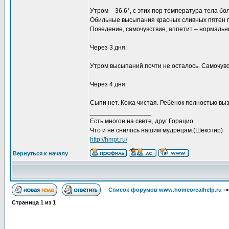
Утром – 36,6°, с этих пор температура тела б
Обильные высыпания красных сливных пятен по
Поведение, самочувствие, аппетит – нормальн
Через 3 дня:
Утром высыпаний почти не осталось. Самочув
Через 4 дня:
Сыпи нет. Кожа чистая. Ребёнок полностью вы
_________________
Есть многое на свете, друг Горацио
Что и не снилось нашим мудрецам.(Шекспир)
http://hmpt.ru/
Вернуться к началу
Список форумов www.homeorealhelp.ru
-
Страница
1
из
1