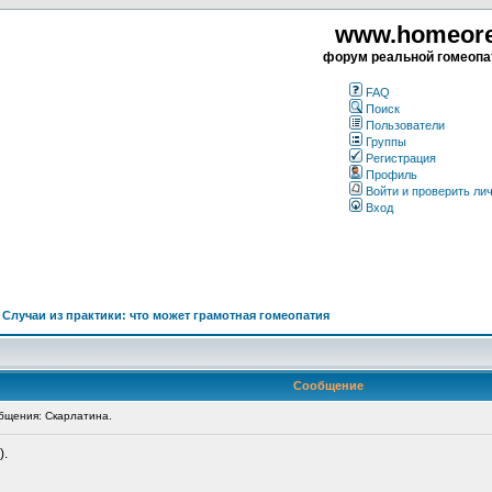
www.homeorea
форум реальной гомеопа
FAQ
Поиск
Пользователи
Группы
Регистрация
Профиль
Войти и проверить ли
Вход
>
Случаи из практики: что может грамотная гомеопатия
Сообщение
щения: Скарлатина.
).