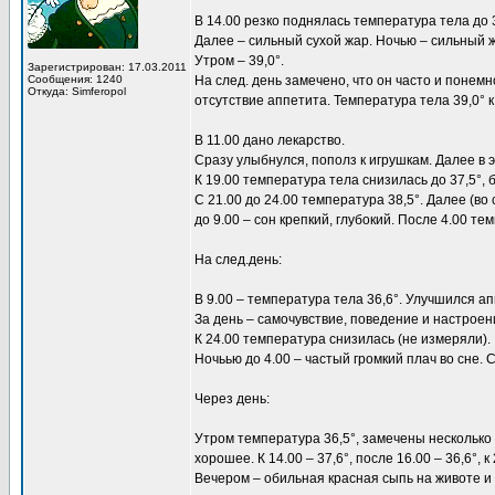
B 14.00 резко поднялась температура тела до 
Далее – сильный сухой жар. Ночью – сильный жа
Утром – 39,0°.
Зарегистрирован: 17.03.2011
Сообщения: 1240
На след. день замечено, что он часто и понем
Откуда: Simferopol
отсутствие аппетита. Температура тела 39,0° к 
В 11.00 дано лекарство.
Сразу улыбнулся, пополз к игрушкам. Далее в
К 19.00 температура тела снизилась до 37,5°, 
С 21.00 до 24.00 температура 38,5°. Далее (во 
до 9.00 – сон крепкий, глубокий. После 4.00 
На след.день:
В 9.00 – температура тела 36,6°. Улучшился аппе
За день – самочувствие, поведение и настрое
К 24.00 температура снизилась (не измеряли).
Ночьью до 4.00 – частый громкий плач во сне. С
Через день:
Утром температура 36,5°, замечены несколько 
хорошее. К 14.00 – 37,6°, после 16.00 – 36,6°, к 2
Вечером – обильная красная сыпь на животе и 