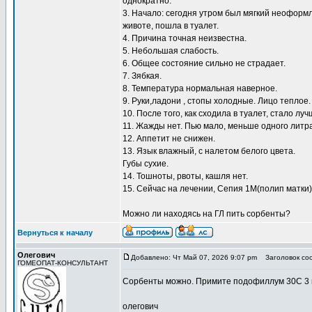
однократно.
3. Начало: сегодня утром был мягкий неоформл
животе, пошла в туалет.
4. Причина точная неизвестна.
5. Небольшая слабость.
6. Общее состояние сильно не страдает.
7. Зябкая.
8. Температура нормальная наверное.
9. Руки,ладони , стопы холодные. Лицо теплое.
10. После того, как сходила в туалет, стало луч
11. Жажды нет. Пью мало, меньше одного литра
12. Аппетит не снижен.
13. Язык влажный, с налетом белого цвета.
Губы сухие.
14. Тошноты, рвоты, кашля нет.
15. Сейчас на лечении, Сепия 1М(полип матки)
Можно ли находясь на ГЛ пить сорбенты?
Вернуться к началу
Олегович
Добавлено: Чт Май 07, 2026 9:07 pm
Заголовок со
ГОМЕОПАТ-КОНСУЛЬТАНТ
Сорбенты можно. Примите подофиллум 30С 3 
олегович