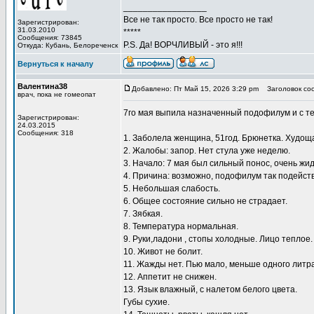
_________________
Все не так просто. Все просто не так!
Зарегистрирован:
31.03.2010
*****
Сообщения: 73845
P.S. Да! ВОРЧЛИВЫЙ - это я!!!
Откуда: Кубань, Белореченск
Вернуться к началу
Валентина38
Добавлено: Пт Май 15, 2026 3:29 pm
Заголовок со
врач, пока не гомеопат
7го мая выпила назначенный подофилум и с те
Зарегистрирован:
24.03.2015
Сообщения: 318
1. Заболела женщина, 51год. Брюнетка. Худоща
2. Жалобы: запор. Нет стула уже неделю.
3. Начало: 7 мая был сильный понос, очень жид
4. Причина: возможно, подофилум так подейств
5. Небольшая слабость.
6. Общее состояние сильно не страдает.
7. Зябкая.
8. Температура нормальная.
9. Руки,ладони , стопы холодные. Лицо теплое.
10. Живот не болит.
11. Жажды нет. Пью мало, меньше одного литра
12. Аппетит не снижен.
13. Язык влажный, с налетом белого цвета.
Губы сухие.