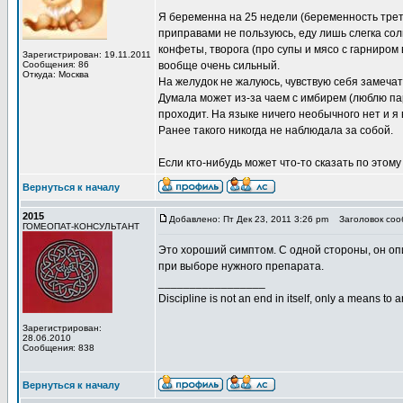
Я беременна на 25 недели (беременность третья
приправами не пользуюсь, еду лишь слегка солю
конфеты, творога (про супы и мясо с гарниром
Зарегистрирован: 19.11.2011
Сообщения: 86
вообще очень сильный.
Откуда: Москва
На желудок не жалуюсь, чувствую себя замечат
Думала может из-за чаем с имбирем (люблю пар
проходит. На языке ничего необычного нет и я
Ранее такого никогда не наблюдала за собой.
Если кто-нибудь может что-то сказать по этому
Вернуться к началу
2015
Добавлено: Пт Дек 23, 2011 3:26 pm
Заголовок соо
ГОМЕОПАТ-КОНСУЛЬТАНТ
Это хороший симптом. С одной стороны, он опис
при выборе нужного препарата.
_________________
Discipline is not an end in itself, only a means to 
Зарегистрирован:
28.06.2010
Сообщения: 838
Вернуться к началу