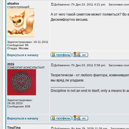
alisafox
Добавлено: Пт Дек 23, 2011 4:21 pm
Заголовок соо
старослужащий
А от чего такой симптом может появиться? Во 
Дискомфортно весьма.
Зарегистрирован: 19.11.2011
Сообщения: 86
Откуда: Москва
Вернуться к началу
2015
Добавлено: Пт Дек 23, 2011 5:58 pm
Заголовок соо
ГОМЕОПАТ-КОНСУЛЬТАНТ
Теоретически - от любого фактора, изменившего
мы вряд ли угадаем.
_________________
Discipline is not an end in itself, only a means to 
Зарегистрирован:
28.06.2010
Сообщения: 838
Вернуться к началу
TinaTina
Добавлено: Вт Апр 28, 2026 11:26 pm
Заголовок со