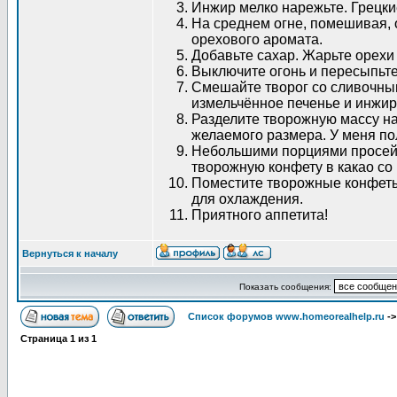
Инжир мелко нарежьте. Грецки
На среднем огне, помешивая, 
орехового аромата.
Добавьте сахар. Жарьте орехи
Выключите огонь и пересыпьте
Смешайте творог со сливочны
измельчённое печенье и инжи
Разделите творожную массу н
желаемого размера. У меня по
Небольшими порциями просейт
творожную конфету в какао со 
Поместите творожные конфеты 
для охлаждения.
Приятного аппетита!
Вернуться к началу
Показать сообщения:
Список форумов www.homeorealhelp.ru
-
Страница
1
из
1