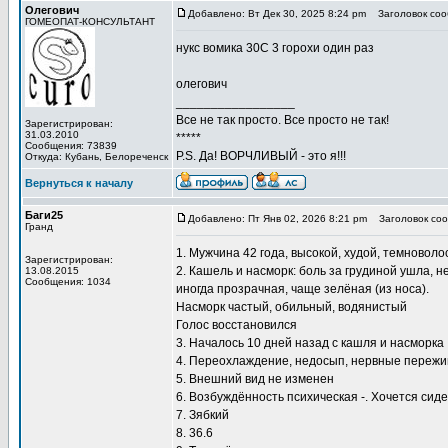
Олегович
Добавлено: Вт Дек 30, 2025 8:24 pm
Заголовок соо
ГОМЕОПАТ-КОНСУЛЬТАНТ
нукс вомика 30С 3 горохи один раз
олегович
_________________
Все не так просто. Все просто не так!
Зарегистрирован:
31.03.2010
*****
Сообщения: 73839
P.S. Да! ВОРЧЛИВЫЙ - это я!!!
Откуда: Кубань, Белореченск
Вернуться к началу
Баги25
Добавлено: Пт Янв 02, 2026 8:21 pm
Заголовок соо
Гранд
1. Мужчина 42 года, высокой, худой, темновол
Зарегистрирован:
2. Кашель и насморк: боль за грудиной ушла, 
13.08.2015
Сообщения: 1034
иногда прозрачная, чаще зелёная (из носа).
Насморк частый, обильный, водянистый
Голос восстановился
3. Началось 10 дней назад с кашля и насморка
4. Переохлаждение, недосып, нервные переж
5. Внешний вид не изменен
6. Возбуждённость психическая -. Хочется сид
7. Зябкий
8. 36.6