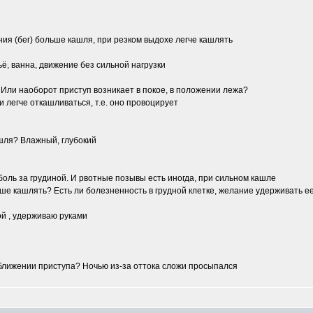
ния (бег) больше кашля, при резком выдохе легче кашлять
ьё, ванна, движение без сильной нагрузки
 Или наоборот приступ возникает в покое, в положении лежа?
 легче откашливаться, т.е. оно провоцирует
ашля? Влажный, глубокий
оль за грудиной. И рвотные позывы есть иногда, при сильном кашле
учше кашлять? Есть ли болезненность в грудной клетке, желание удерживать е
ой , удерживаю руками
ближении приступа? Ночью из-за оттока сложи просыпался