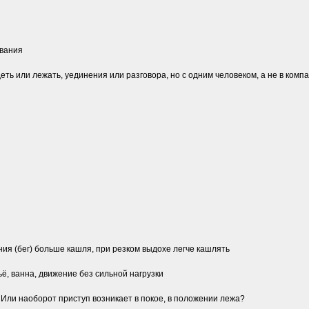
ивания
деть или лежать, уединения или разговора, но с одним человеком, а не в ко
ния (бег) больше кашля, при резком выдохе легче кашлять
ьё, ванна, движение без сильной нагрузки
 Или наоборот приступ возникает в покое, в положении лежа?