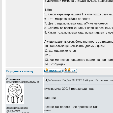
В движении мокрота отходит лучше. В движении
4.Нет
5. Какой характер кашля? На что похож звук к
6. Есть мокрота, жёлто-зеленая
7. Цвет лица во время кашля?- не меняется
8. Спазмы во время кашля? Рвотные позывы? б
9. Какая поза во время кашля, как пациенту л
Лучше кашлять стоя, болезненность за грудино
10. Кашель чаще ночью или днем? - Днём
11. холода не хочется
12. -
13. Как меняется поведение пациента при при
14. Возбужден
Вернуться к началу
Олегович
Добавлено: Пн Дек 29, 2025 8:47 pm
Заголовок соо
ГОМЕОПАТ-КОНСУЛЬТАНТ
нукс вомика 30С 3 горохи один раз
олегович
_________________
Все не так просто. Все просто не так!
Зарегистрирован:
31.03.2010
*****