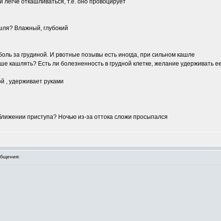
 легче откашливаться, т.е. оно провоцирует
ашля? Влажный, глубокий
оль за грудиной. И рвотные позывы есть иногда, при сильном кашле
учше кашлять? Есть ли болезненность в грудной клетке, желание удерживать е
й , удерживает руками
ближении приступа? Ночью из-за оттока сложи просыпался
бщения: