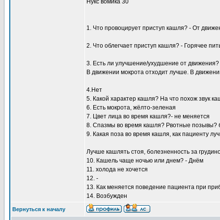
Нукс вомика 30
1. Что провоцирует приступ кашля? - От движе
2. Что облегчает приступ кашля? - Горячее пит
3. Есть ли улучшение/ухудшение от движения?
В движении мокрота отходит лучше. В движении
4.Нет
5. Какой характер кашля? На что похож звук к
6. Есть мокрота, жёлто-зеленая
7. Цвет лица во время кашля?- не меняется
8. Спазмы во время кашля? Рвотные позывы? б
9. Какая поза во время кашля, как пациенту л
Лучше кашлять стоя, болезненность за грудин
10. Кашель чаще ночью или днем? - Днём
11. холода не хочется
12. -
13. Как меняется поведение пациента при при
14. Возбужден
Вернуться к началу