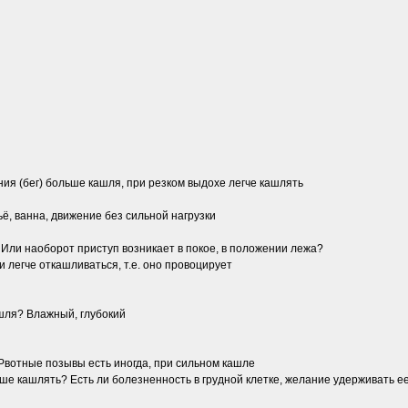
ния (бег) больше кашля, при резком выдохе легче кашлять
ьё, ванна, движение без сильной нагрузки
 Или наоборот приступ возникает в покое, в положении лежа?
 легче откашливаться, т.е. оно провоцирует
ашля? Влажный, глубокий
Рвотные позывы есть иногда, при сильном кашле
учше кашлять? Есть ли болезненность в грудной клетке, желание удерживать е