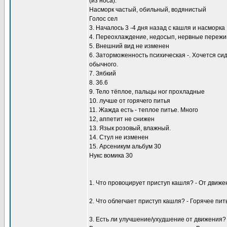
(из носа).
Насморк частый, обильный, водянистый
Голос сел
3. Началось 3 -4 дня назад с кашля и насморка
4. Переохлаждение, недосып, нервные переж
5. Внешний вид не изменен
6. Заторможенность психическая -. Хочется си
обычного.
7. Зябкий
8. 36.6
9. Тело тёплое, пальцы ног прохладные
10. лучше от горячего питья
11. Жажда есть - теплое питье. Много
12, аппетит не снижен
13. Язык розовый, влажный.
14. Стул не изменен
15. Арсеникум альбум 30
Нукс вомика 30
1. Что провоцирует приступ кашля? - От движе
2. Что облегчает приступ кашля? - Горячее пит
3. Есть ли улучшение/ухудшение от движения?