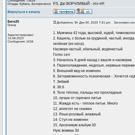
Сообщения: 73839
P.S. Да! ВОРЧЛИВЫЙ - это я!!!
Откуда: Кубань, Белореченск
Вернуться к началу
Баги25
Добавлено: Вт Дек 30, 2025 7:41 pm
Заголовок соо
Гранд
1. Мужчина 42 года, высокой, худой, темновол
Зарегистрирован:
2. Кашель, с болью за грудиной, частый, иногд
13.08.2015
Сообщения: 1034
зелёная (из носа).
Насморк частый, обильный, водянистый
Голос сел
3. Началось 6 дней назад с кашля и насморка
4. Переохлаждение, недосып, нервные переж
5. Внешний вид не изменен
6. Заторможенность психическая -. Хочется си
7. Зябкий
8. 36.6
9. Тело тёплое, пальцы ног прохладные
10. лучше от горячего питья
11. Жажда есть - теплое питье. Много
12, аппетит не снижен
13. Язык розовый, влажный.
14. Стул не изменен
15. Арсеникум альбум 30
Нукс вомика 30