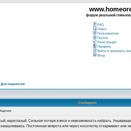
www.homeorea
форум реальной гомеопа
FAQ
Поиск
Пользователи
Группы
Регистрация
Профиль
Войти и проверить ли
Вход
>
Для пациентов
Сообщение
бщения:
осый, кареглазый. Сильная потеря в весе и невозможность набрать. Унывающ
а закашливаюсь. Постоянная мокрота или через носоглотку отхаркивает или че