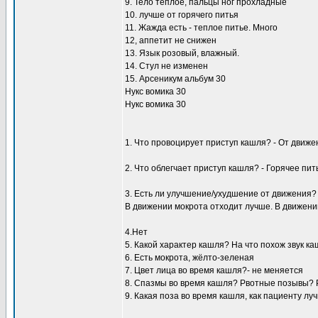
9. Тело тёплое, пальцы ног прохладные
10. лучше от горячего питья
11. Жажда есть - теплое питье. Много
12, аппетит не снижен
13. Язык розовый, влажный.
14. Стул не изменен
15. Арсеникум альбум 30
Нукс вомика 30
Нукс вомика 30
1. Что провоцирует приступ кашля? - От движе
2. Что облегчает приступ кашля? - Горячее пит
3. Есть ли улучшение/ухудшение от движения?
В движении мокрота отходит лучше. В движении
4.Нет
5. Какой характер кашля? На что похож звук к
6. Есть мокрота, жёлто-зеленая
7. Цвет лица во время кашля?- не меняется
8. Спазмы во время кашля? Рвотные позывы? 
9. Какая поза во время кашля, как пациенту л