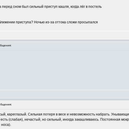
а перед сном был сильный приступ кашля, когда лёг в постель
ближении приступа? Ночью из-за оттока сложи просыпался
бщения:
бщения:
осый, кареглазый. Сильная потеря в весе и невозможность набрать. Унывающ
о есть (слабая), нечастый, но сильный, иногда закашливаюсь. Постоянная мокр
 носа).