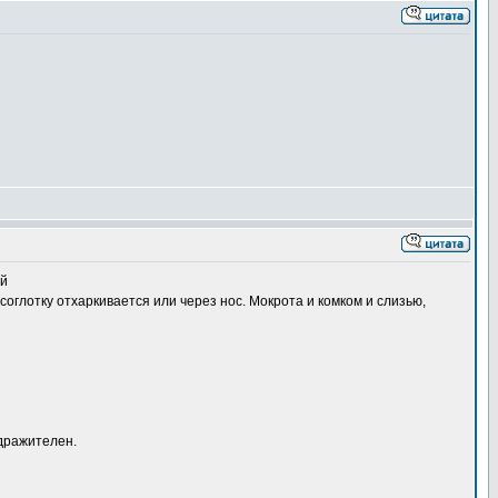
ий
соглотку отхаркивается или через нос. Мокрота и комком и слизью,
здражителен.