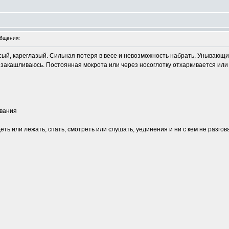
бщения:
осый, кареглазый. Сильная потеря в весе и невозможность набрать. Унывающ
а закашливаюсь. Постоянная мокрота или через носоглотку отхаркивается или 
ивания
деть или лежать, спать, смотреть или слушать, уединения и ни с кем не разг