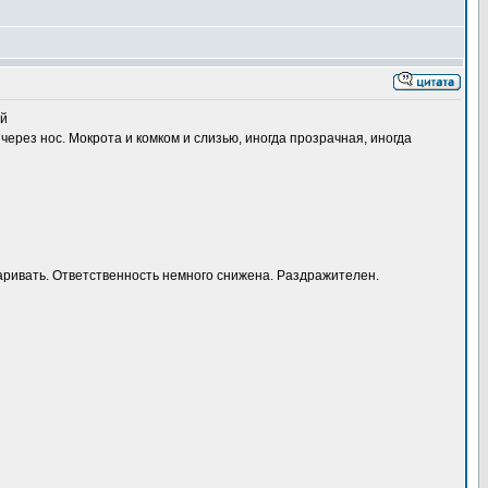
ий
через нос. Мокрота и комком и слизью, иногда прозрачная, иногда
оваривать. Ответственность немного снижена. Раздражителен.