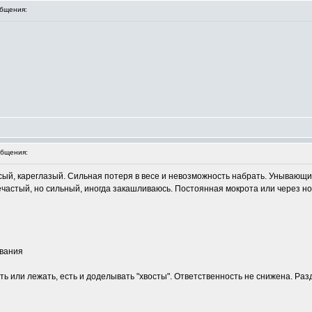
бщения:
бщения:
осый, кареглазый. Сильная потеря в весе и невозможность набрать. Унывающ
нечастый, но сильный, иногда закашливаюсь. Постоянная мокрота или через но
ивания
еть или лежать, есть и доделывать "хвосты". Ответственность не снижена. Ра