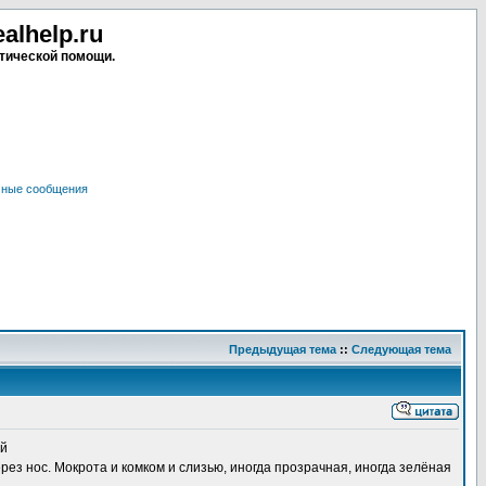
lhelp.ru
тической помощи.
чные сообщения
Предыдущая тема
::
Следующая тема
ий
рез нос. Мокрота и комком и слизью, иногда прозрачная, иногда зелёная