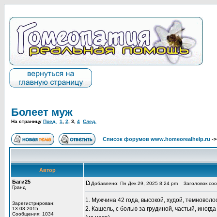
Болеет муж
На страницу
Пред.
1
,
2
,
3
,
4
След.
Список форумов www.homeorealhelp.ru
-
Автор
Баги25
Добавлено: Пн Дек 29, 2025 8:24 pm
Заголовок соо
Гранд
1. Мужчина 42 года, высокой, худой, темновол
Зарегистрирован:
2. Кашель, с болью за грудиной, частый, иногд
13.08.2015
Сообщения: 1034