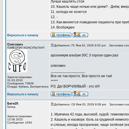
Лучше кашлять стоя
10. Кашель чаще ночью или днем? - Днём, вчер
11. холода не хочется
12. -
13. Как меняется поведение пациента при при
14. Возбужден
Вернуться к началу
Олегович
Добавлено: Пт Янв 02, 2026 9:02 pm
Заголовок соо
ГОМЕОПАТ-КОНСУЛЬТАНТ
арсеникум альбум 30С 3 горохи один раз
олегович
_________________
Все не так просто. Все просто не так!
Зарегистрирован:
31.03.2010
*****
Сообщения: 73839
P.S. Да! ВОРЧЛИВЫЙ - это я!!!
Откуда: Кубань, Белореченск
Вернуться к началу
Баги25
Добавлено: Сб Янв 03, 2026 8:08 pm
Заголовок соо
Гранд
1. Мужчина 42 года, высокой, худой, темновол
Зарегистрирован:
2. Кашель и насморк: боль за грудиной немног
13.08.2015
Сообщения: 1034
и слизью, иногда прозрачная, чаще зелёная (из