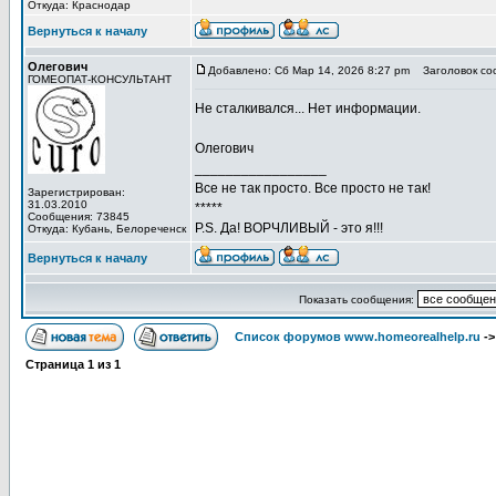
Откуда: Краснодар
Вернуться к началу
Олегович
Добавлено: Сб Мар 14, 2026 8:27 pm
Заголовок со
ГОМЕОПАТ-КОНСУЛЬТАНТ
Не сталкивался... Нет информации.
Олегович
_________________
Все не так просто. Все просто не так!
Зарегистрирован:
31.03.2010
*****
Сообщения: 73845
P.S. Да! ВОРЧЛИВЫЙ - это я!!!
Откуда: Кубань, Белореченск
Вернуться к началу
Показать сообщения:
Список форумов www.homeorealhelp.ru
-
Страница
1
из
1