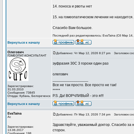
14. поноса и рвоты нет
15. на гомеопатическом лечении не находится.
Спасибо Вам большое.
Последний раз редактировалось: EvaTaina (Сб Мар 14, 
Вернуться к началу
Олегович
Добавлено: Чт Мар 12, 2026 8:27 pm
Заголовок со
ГОМЕОПАТ-КОНСУЛЬТАНТ
эуфразия 30С 3 горохи один раз
олегович
_________________
Все не так просто. Все просто не так!
Зарегистрирован:
31.03.2010
*****
Сообщения: 73845
P.S. Да! ВОРЧЛИВЫЙ - это я!!!
Откуда: Кубань, Белореченск
Вернуться к началу
EvaTaina
Добавлено: Пт Мар 13, 2026 7:34 pm
Заголовок со
Ас
Здравствуйте, уважаемый доктор. Спасибо за н
Зарегистрирован:
сторон.
13.06.2017
Сообщения: 198