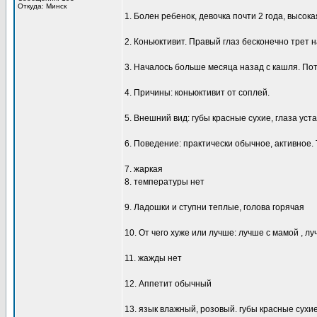
Откуда: Минск
1. Болен ребенок, девочка почти 2 года, высок
2. Коньюктивит. Правый глаз бесконечно трет н
3. Началось больше месяца назад с кашля. Пот
4. Причины: коньюктивит от соплей.
5. Внешний вид: губы красные сухие, глаза уст
6. Поведение: практически обычное, активное. 
7. жаркая
8. температуры нет
9. Ладошки и ступни теплые, голова горячая
10. От чего хуже или лучше: лучше с мамой , л
11. жажды нет
12. Аппетит обычный
13. язык влажный, розовый. губы красные сухие