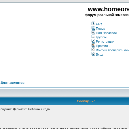
www.homeorea
форум реальной гомеопа
FAQ
Поиск
Пользователи
Группы
Регистрация
Профиль
Войти и проверить ли
Вход
>
Для пациентов
Сообщение
бщения: Дерматит. Ребёнок 2 года.