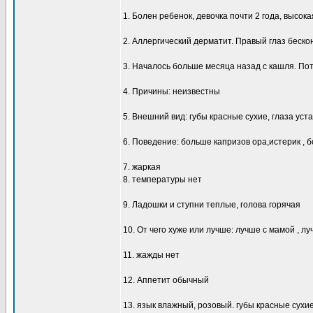
1. Болен ребенок, девочка почти 2 года, высок
2. Аллергический дерматит. Правый глаз беско
3. Началось больше месяца назад с кашля. Пот
4. Причины: неизвестны
5. Внешний вид: губы красные сухие, глаза уст
6. Поведение: больше капризов ора,истерик , б
7. жаркая
8. температуры нет
9. Ладошки и ступни теплые, голова горячая
10. От чего хуже или лучше: лучше с мамой , л
11. жажды нет
12. Аппетит обычный
13. язык влажный, розовый. губы красные сухие