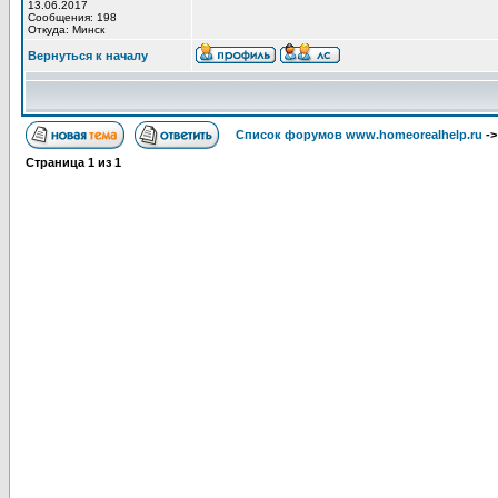
13.06.2017
Сообщения: 198
Откуда: Минск
Вернуться к началу
Список форумов www.homeorealhelp.ru
-
Страница
1
из
1