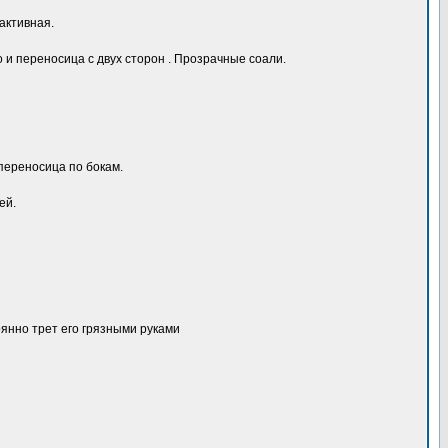
активная.
о и переносица с двух сторон . Прозрачные соали.
 переносица по бокам.
ей.
оянно трет его грязными руками