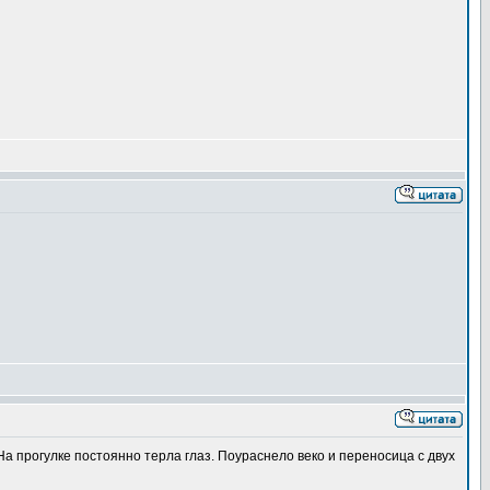
а прогулке постоянно терла глаз. Поураснело веко и переносица с двух