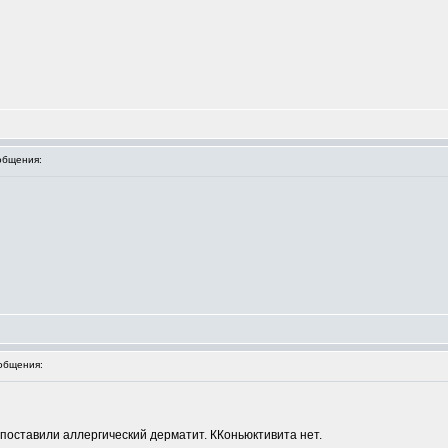
общения:
общения:
 поставили аллергический дерматит. ККоньюктивита нет.