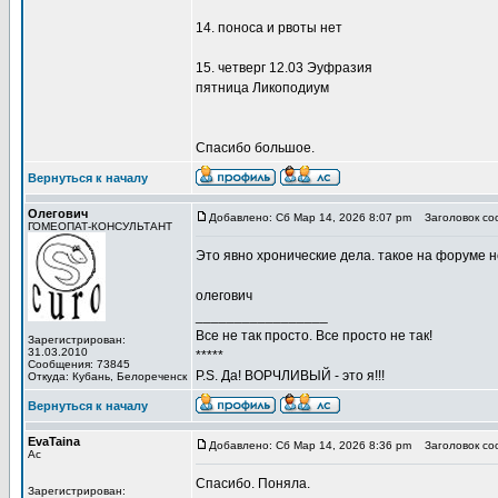
14. поноса и рвоты нет
15. четверг 12.03 Эуфразия
пятница Ликоподиум
Спасибо большое.
Вернуться к началу
Олегович
Добавлено: Сб Мар 14, 2026 8:07 pm
Заголовок со
ГОМЕОПАТ-КОНСУЛЬТАНТ
Это явно хронические дела. такое на форуме 
олегович
_________________
Все не так просто. Все просто не так!
Зарегистрирован:
31.03.2010
*****
Сообщения: 73845
P.S. Да! ВОРЧЛИВЫЙ - это я!!!
Откуда: Кубань, Белореченск
Вернуться к началу
EvaTaina
Добавлено: Сб Мар 14, 2026 8:36 pm
Заголовок со
Ас
Спасибо. Поняла.
Зарегистрирован: