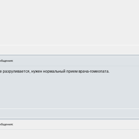
общения:
не разруливается, нужен нормальный прием врача-гомеопата.
общения: