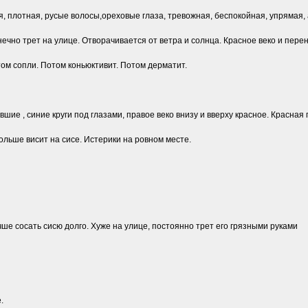
ая, плотная, русые волосы,ореховые глаза, тревожная, беспокойная, упрямая, 
нечно трет на улице. Отворачивается от ветра и солнца. Красное веко и перен
ом сопли. Потом коньюктивит. Потом дерматит.
авшие , синие круги под глазами, правое веко внизу и вверху красное. Красная
ольше висит на сисе. Истерики на ровном месте.
учше сосать сисю долго. Хуже на улице, постоянно трет его грязными руками
.