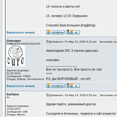
14. поноса и рвоты нет
15. четверг 12.03 Эуфразия
Спасибо Вам большое.[img][/img]
Вернуться к началу
Олегович
Добавлено: Пт Мар 13, 2026 8:21 pm
Заголовок со
ГОМЕОПАТ-КОНСУЛЬТАНТ
ликоподиум 30С 3 горохи один раз
олегович
_________________
Все не так просто. Все просто не так!
Зарегистрирован:
31.03.2010
*****
Сообщения: 73845
P.S. Да! ВОРЧЛИВЫЙ - это я!!!
Откуда: Кубань, Белореченск
Вернуться к началу
EvaTaina
Добавлено: Сб Мар 14, 2026 6:53 pm
Заголовок со
Ас
Здравствуйте, уважаемый доктор.
Зарегистрирован:
13.06.2017
Сообщения: 198
Сьездили в больницу - педиатр и офтальмолог
Откуда: Минск