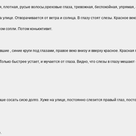
ая, плотная, русые волосы,ореховые глаза, тревожная, беспокойная, упрямая, 
а улице. Отворачивается от ветра и солнца. В глазу стоят слезы. Красное век
ом сопли. Потом коньюктивит.
авшие , синие круги под глазами, правое веко внизу и вверху красное. Красная
Только быстрее устает, и мучается от глаза. Видно, что слезы в глазу мешают 
учше сосать сисю долго. Хуже на улице, постоянно слезится правый глаз, пост
.