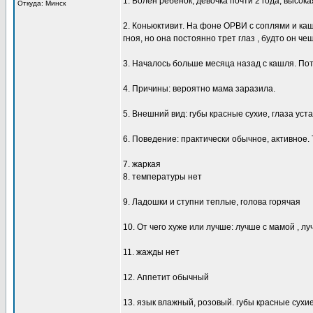
1. Болен ребенок, девочка почти 2 года, высок
Откуда: Минск
2. Коньюктивит. На фоне ОРВИ с соплями и кашл
гноя, но она постоянно трет глаз , будто он ч
3. Началось больше месяца назад с кашля. Пот
4. Причины: вероятно мама заразила.
5. Внешний вид: губы красные сухие, глаза уста
6. Поведение: практически обычное, активное. 
7. жаркая
8. температуры нет
9. Ладошки и ступни теплые, голова горячая
10. От чего хуже или лучше: лучше с мамой , л
11. жажды нет
12. Аппетит обычный
13. язык влажный, розовый. губы красные сухие