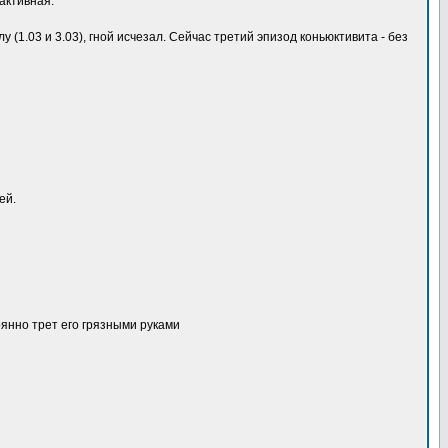
активная.
(1.03 и 3.03), гной исчезал. Сейчас третий эпизод коньюктивита - без
ей.
оянно трет его грязными руками