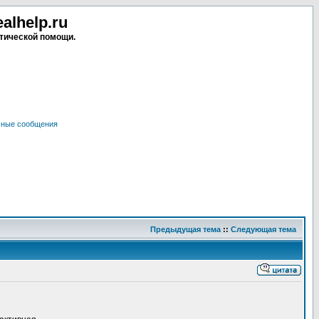
lhelp.ru
тической помощи.
чные сообщения
Предыдущая тема
::
Следующая тема