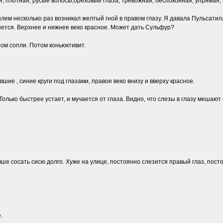
ая, плотная, русые волосы,ореховые глаза, тревожная, беспокойная, упрямая, 
ем несколько раз возникал желтый гной в правом глазу. Я давала Пульсатиллу 
ешется. Верхнее и нижнее веко красное. Может дать Сульфур?
ом сопли. Потом коньюктивит.
вшие , синие круги под глазами, правое веко внизу и вверху красное.
Только быстрее устает, и мучается от глаза. Видно, что слезы в глазу мешают 
учше сосать сисю долго. Хуже на улице, постоянно слезится правый глаз, пост
.