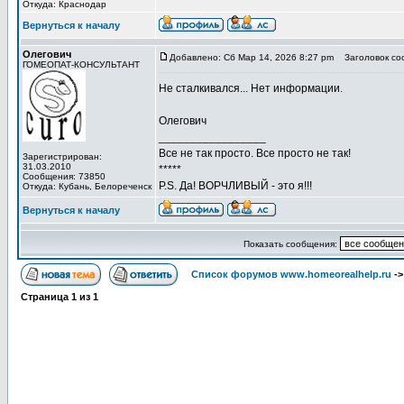
Откуда: Краснодар
Вернуться к началу
Олегович
Добавлено: Сб Мар 14, 2026 8:27 pm
Заголовок со
ГОМЕОПАТ-КОНСУЛЬТАНТ
Не сталкивался... Нет информации.
Олегович
_________________
Все не так просто. Все просто не так!
Зарегистрирован:
31.03.2010
*****
Сообщения: 73850
P.S. Да! ВОРЧЛИВЫЙ - это я!!!
Откуда: Кубань, Белореченск
Вернуться к началу
Показать сообщения:
Список форумов www.homeorealhelp.ru
-
Страница
1
из
1