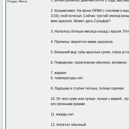
1. Болен ребенок, девочка почти 2 года, высок
Откуда: Минск
2. Коньюктивит. На фоне ОРВИ с соплями и каш
3.03), гной исчезал. Сейчас третий эпизод конь
веко красное. Может дать Сульфур?
3. Началось больше месяца назад с кашля. Пот
4. Причины: вероятно мама заразила.
5. Внешний вид: губы красные сухие, глаза уста
6. Поведение: практически обычное, активное. 
7. жаркая
8. температуры нет
9. Ладошки и ступни теплые, голова горячая
10. От чего хуже или лучше: лучше с мамой , л
его грязными руками
11. жажды нет
12. Аппетит обычный