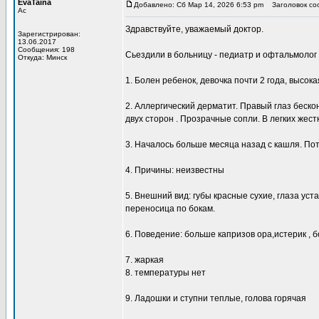
EvaTaina
Добавлено: Сб Мар 14, 2026 6:53 pm
Заголовок со
Ас
Здравствуйте, уважаемый доктор.
Зарегистрирован:
13.06.2017
Сообщения: 198
Сьездили в больницу - педиатр и офтальмолог
Откуда: Минск
1. Болен ребенок, девочка почти 2 года, высок
2. Аллергический дерматит. Правый глаз беско
двух сторон . Прозрачные сопли. В легких жес
3. Началось больше месяца назад с кашля. Пот
4. Причины: неизвестны
5. Внешний вид: губы красные сухие, глаза уста
переносица по бокам.
6. Поведение: больше капризов ора,истерик , б
7. жаркая
8. температуры нет
9. Ладошки и ступни теплые, голова горячая