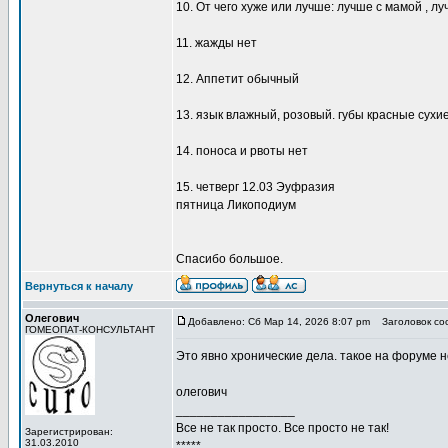
10. От чего хуже или лучше: лучше с мамой , л
11. жажды нет
12. Аппетит обычный
13. язык влажный, розовый. губы красные сухие
14. поноса и рвоты нет
15. четверг 12.03 Эуфразия
пятница Ликоподиум
Спасибо большое.
Вернуться к началу
Олегович
Добавлено: Сб Мар 14, 2026 8:07 pm
Заголовок со
ГОМЕОПАТ-КОНСУЛЬТАНТ
Это явно хронические дела. такое на форуме 
олегович
_________________
Все не так просто. Все просто не так!
Зарегистрирован:
31.03.2010
*****