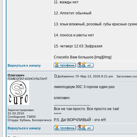
11. жажды нет
12. Аппетит обычный
13. язык влажный, розовый. губы красные сухие
14. поноса и рвоты нет
15. четверг 12.03 Эуфразия
Спасибо Вам большое.[img][/img]
Вернуться к началу
Олегович
Добавлено: Пт Мар 13, 2026 8:21 pm
Заголовок со
ГОМЕОПАТ-КОНСУЛЬТАНТ
ликоподиум 30С 3 горохи один раз
олегович
_________________
Все не так просто. Все просто не так!
Зарегистрирован:
31.03.2010
*****
Сообщения: 73850
P.S. Да! ВОРЧЛИВЫЙ - это я!!!
Откуда: Кубань, Белореченск
Вернуться к началу