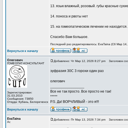
13. язык влажный, розовый. губы красные сухие
14. поноса и рвоты нет
15. на гомеопатическом лечении не находится.
Спасибо Вам большое.
Последний раз редактировалось: EvaTaina (Сб Мар 14, 
Вернуться к началу
Олегович
Добавлено: Чт Мар 12, 2026 8:27 pm
Заголовок со
ГОМЕОПАТ-КОНСУЛЬТАНТ
эуфразия 30С 3 горохи один раз
олегович
_________________
Все не так просто. Все просто не так!
Зарегистрирован:
31.03.2010
*****
Сообщения: 73850
P.S. Да! ВОРЧЛИВЫЙ - это я!!!
Откуда: Кубань, Белореченск
Вернуться к началу
EvaTaina
Добавлено: Пт Мар 13, 2026 7:34 pm
Заголовок со
Ас