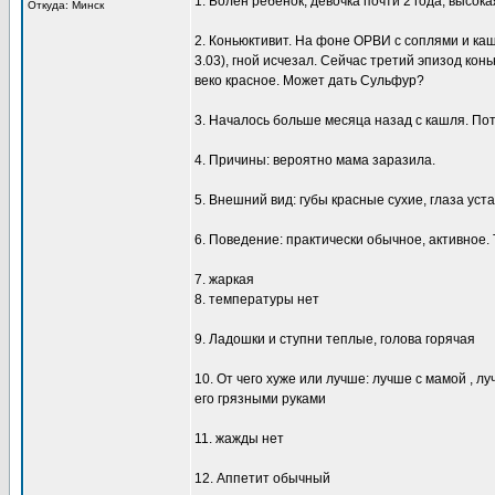
1. Болен ребенок, девочка почти 2 года, высок
Откуда: Минск
2. Коньюктивит. На фоне ОРВИ с соплями и каш
3.03), гной исчезал. Сейчас третий эпизод конь
веко красное. Может дать Сульфур?
3. Началось больше месяца назад с кашля. Пот
4. Причины: вероятно мама заразила.
5. Внешний вид: губы красные сухие, глаза уста
6. Поведение: практически обычное, активное. 
7. жаркая
8. температуры нет
9. Ладошки и ступни теплые, голова горячая
10. От чего хуже или лучше: лучше с мамой , л
его грязными руками
11. жажды нет
12. Аппетит обычный