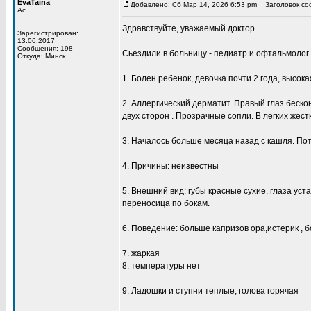
EvaTaina
Добавлено: Сб Мар 14, 2026 6:53 pm
Заголовок со
Ас
Здравствуйте, уважаемый доктор.
Зарегистрирован:
13.06.2017
Сообщения: 198
Сьездили в больницу - педиатр и офтальмолог
Откуда: Минск
1. Болен ребенок, девочка почти 2 года, высок
2. Аллергический дерматит. Правый глаз беско
двух сторон . Прозрачные сопли. В легких жес
3. Началось больше месяца назад с кашля. Пот
4. Причины: неизвестны
5. Внешний вид: губы красные сухие, глаза уста
переносица по бокам.
6. Поведение: больше капризов ора,истерик , б
7. жаркая
8. температуры нет
9. Ладошки и ступни теплые, голова горячая