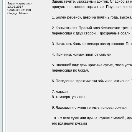
Здравствуйте, уважаемый доктор. Спасибо за 
Зарегистрирован:
прогулке постоянно терла глаз. Поураснело век
13.06.2017
Сообщения: 198
Откуда: Минск
1. Болен ребенок, девочка почти 2 года, высок
2. Коньюктивит. Правый глаз бесконечно трет н
переносица с двух сторон . Прозрачные соали.
3. Началось больше месяца назад с кашля. Пот
4. Причины: коньюктивит от соплей.
5. Внешний вид: губы красные сухие, глаза уста
переносица по бокам.
6. Поведение: практически обычное, активное. 
7. жаркая
8. температуры нет
9. Ладошки и ступни теплые, голова горячая
10. От чего хуже или лучше: лучше с мамой , л
его грязными руками