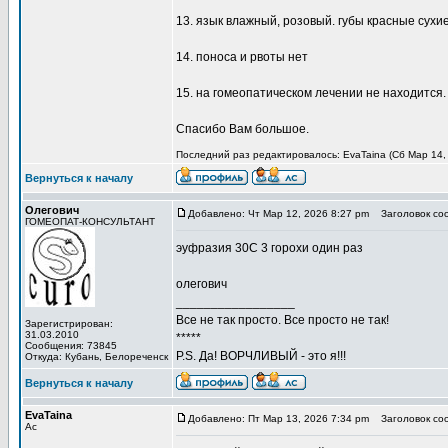
13. язык влажный, розовый. губы красные сухие
14. поноса и рвоты нет
15. на гомеопатическом лечении не находится.
Спасибо Вам большое.
Последний раз редактировалось: EvaTaina (Сб Мар 14, 
Вернуться к началу
Олегович
Добавлено: Чт Мар 12, 2026 8:27 pm
Заголовок со
ГОМЕОПАТ-КОНСУЛЬТАНТ
эуфразия 30С 3 горохи один раз
олегович
_________________
Все не так просто. Все просто не так!
Зарегистрирован:
31.03.2010
*****
Сообщения: 73845
P.S. Да! ВОРЧЛИВЫЙ - это я!!!
Откуда: Кубань, Белореченск
Вернуться к началу
EvaTaina
Добавлено: Пт Мар 13, 2026 7:34 pm
Заголовок со
Ас