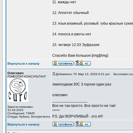
11. жажды нет
12. Аппетит обычный
13. язык влажный, розовый. губы красные сухие
14. поноса и рвоты нет
15. четверг 12.03 Эуфразия
Спасибо Вам большое.[img][/img]
Вернуться к началу
Олегович
Добавлено: Пт Мар 13, 2026 8:21 pm
Заголовок со
ГОМЕОПАТ-КОНСУЛЬТАНТ
ликоподиум 30С 3 горохи один раз
олегович
_________________
Все не так просто. Все просто не так!
Зарегистрирован:
31.03.2010
*****
Сообщения: 73845
P.S. Да! ВОРЧЛИВЫЙ - это я!!!
Откуда: Кубань, Белореченск
Вернуться к началу