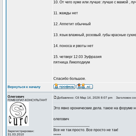
10. От чего хуже или лучше: лучше с мамой , л
11. жажды нет
12. Аппетит обычный
13. язык влажный, розовый. губы красные сухие
14. поноса и рвоты нет
15. четверг 12.03 Эуфразия
пятница Ликоподиум
Спасибо большое.
Вернуться к началу
Олегович
Добавлено: Сб Мар 14, 2026 8:07 pm
Заголовок со
ГОМЕОПАТ-КОНСУЛЬТАНТ
Это явно хронические дела. такое на форуме 
олегович
_________________
Все не так просто. Все просто не так!
Зарегистрирован:
31.03.2010
*****