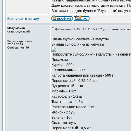
Каждую защипляем снизу и обмакиваем верхуш
Даем расстояться, а затем ставим выпекать. Пр
Вот такие сладкие булочки "Вкусняшки" получа
Вернуться к началу
Мадамачка
Добавлено: Пт Окт 17, 2025 2:02 pm
Заголовок соо
старослужащий
Очень вкусно -
солянка из капусты
.
Зарегистрирован:
Зимний суп-солянка из капусты
27.03.2019
Сообщения: 46
Попробуйте суп-солянку из капусты и нежной к
Продукты
Курица - 800 г
Шампиньоны - 300 г
Капуста квашеная или свежая - 500 г
Перец острый - 0,25-0,5 шт.
Лук репчатый - 1 шт.
Морковь - 1 шт.
Картофель - 1-2 шт.
Томат-паста - 1-2 ст.л.
Растительное масло- 2 ст.л.
Чеснок - 2 зуб.
Зелень - 10 г
Соль - по вкусу
Перец молотый - 0,5 ч.л.