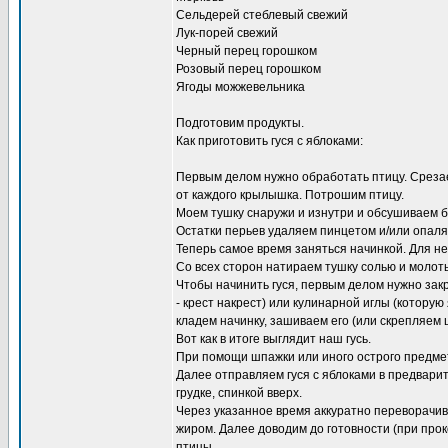
Сельдерей стеблевый свежий
Лук-порей свежий
Черный перец горошком
Розовый перец горошком
Ягоды можжевельника
Подготовим продукты.
Как приготовить гуся с яблоками:
Первым делом нужно обработать птицу. Срезаем
от каждого крылышка. Потрошим птицу.
Моем тушку снаружи и изнутри и обсушиваем
Остатки перьев удаляем пинцетом и/или опаля
Теперь самое время заняться начинкой. Для н
Со всех сторон натираем тушку солью и молот
Чтобы начинить гуся, первым делом нужно зак
- крест накрест) или кулинарной иглы (которую
кладем начинку, зашиваем его (или скрепляем
Вот как в итоге выглядит наш гусь.
При помощи шпажки или иного острого предмет
Далее отправляем гуся с яблоками в предварит
грудке, спинкой вверх.
Через указанное время аккуратно переворачи
жиром. Далее доводим до готовности (при прок
птицы.