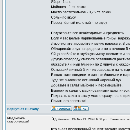
Яйцо - 1 шт.
Майонез - 1 ст. ложка
Масло растительное - 0,75 ст. ложки
Соль - по вкусу
Перец чёрный молотый - по вкусу
Подготовьте все необходимые ингредиенты.
Если у вас целые маринованные грибы, нарежь
Лук очистите, промойте и мелко нарежьте. В ск
Обжаривайте лук на среднем огне в течение 5 м
Яйцо разбейте в глубокую миску, посолите и 
Другую сковороду смажьте оставшимся растите
обжарьте яичный блинчик по 2 минуты с каждой
Остывший яичный блинчик разрежьте на четыре
В салатнике соедините яичные блинчики и ма
Туда же выложите остывший жареный лук.
Добавьте в салат майонез и перемешайте.
Выложите салат с маринованными шампиньонам
Подавать салат к столу можно сразу после при
Приятного аппетита!
Вернуться к началу
Мадамачка
Добавлено: Сб Фев 21, 2026 6:58 pm
Заголовок со
старослужащий
Кто знает проверенный рецепт
засолка капуст