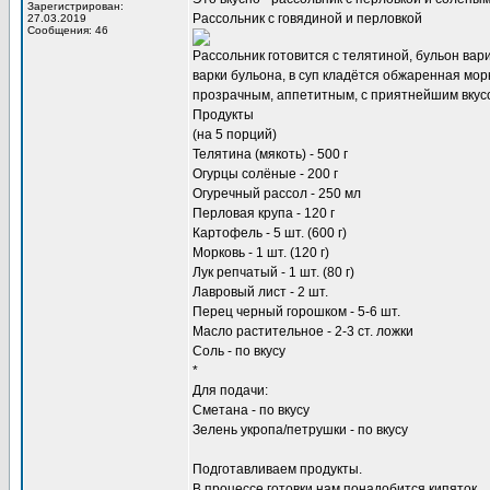
Зарегистрирован:
Рассольник с говядиной и перловкой
27.03.2019
Сообщения: 46
Рассольник готовится с телятиной, бульон вари
варки бульона, в суп кладётся обжаренная мор
прозрачным, аппетитным, с приятнейшим вкус
Продукты
(на 5 порций)
Телятина (мякоть) - 500 г
Огурцы солёные - 200 г
Огуречный рассол - 250 мл
Перловая крупа - 120 г
Картофель - 5 шт. (600 г)
Морковь - 1 шт. (120 г)
Лук репчатый - 1 шт. (80 г)
Лавровый лист - 2 шт.
Перец черный горошком - 5-6 шт.
Масло растительное - 2-3 ст. ложки
Соль - по вкусу
*
Для подачи:
Сметана - по вкусу
Зелень укропа/петрушки - по вкусу
Подготавливаем продукты.
В процессе готовки нам понадобится кипяток.