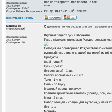
Все не так просто. Все просто не так!
Зарегистрирован:
31.03.2010
*****
Сообщения: 73845
P.S. Да! ВОРЧЛИВЫЙ - это я!!!
Откуда: Кубань, Белореченск
Вернуться к началу
Мадамачка
Добавлено: Пт Янв 09, 2026 2:56 am
Заголовок соо
старослужащий
Вкусный рецепт
гусь с яблоками
.
Зарегистрирован:
Гусь с яблоками (немецкая Рождественская кла
27.03.2019
Сообщения: 46
Сегодня мы поговорим о Рождественском столе в
румяный гусь с кисло-сладкой начинкой из ябло
Продукты
(на 8 порций)
Гусь - 3,5-4 кг
Лук репчатый - 1 шт.
Яблоки ароматные - 2-3 шт.
Тмин - 1 ч. л.
Соль - по вкусу
Молотый перец - по вкусу
Крепкий ароматный алкоголь (бренди, ром, конь
Мука - 2 ст. л.
Набор овощей и специй для бульона, у меня эт
Лук - 1 шт.
Морковь