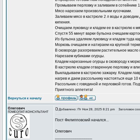
Промываем перловку и заливаем в сотейнике 1-
Мясо нарезаем произвольными кусочками.
Заливаем мясо в кастрюле 2 л воды и доводим 
кипения.
Очищаем луковицу и кладем ее в кастрюлю к мя
Спустя 55 минут варки бульона очищаем карто
Из бульона удаляем луковицу и кладем туда ка
Морковь очищаем и натираем на крупной терке
В сковороде разогреваем растительное масло и
Нарезаем кубиками огурцы.
Кладем нарезанные огурцы в сковороду к морк
В кастрюлю кладем отваренную перловку и вли
Выкладываем в кастрюлю зажарку. Кладем лавр
нагрев и даем рассольнику настояться еще 10 
Рассольник с говядиной и перловкой готов. По
Приятного аппетита!
Вернуться к началу
Олегович
Добавлено: Пт Ноя 28, 2025 8:21 pm
Заголовок соо
ГОМЕОПАТ-КОНСУЛЬТАНТ
Пост Филипповский начался...
Олегович
_________________