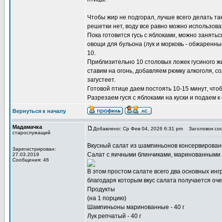
Чтобы жир не подгорал, лучше всего делать так
решетки нет, воду все равно можно использова
Пока готовится гусь с яблоками, можно занять
овощи для бульона (лук и морковь - обжаренны
10.
Приблизительно 10 столовых ложек гусиного ж
ставим на огонь, добавляем рюмку алкоголя, со
загустеет.
Готовой птице даем постоять 10-15 минут, что
Разрезаем гуся с яблоками на куски и подаем к 
Вернуться к началу
Мадамачка
Добавлено: Ср Фев 04, 2026 6:31 pm
Заголовок со
старослужащий
Вкусный
салат из шампиньонов консервирова
Зарегистрирован:
Салат с яичными блинчиками, маринованными
27.03.2019
Сообщения: 46
В этом простом салате всего два основных инг
благодаря которым вкус салата получается о
Продукты
(на 1 порцию)
Шампиньоны маринованные - 40 г
Лук репчатый - 40 г