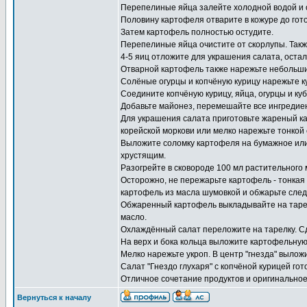
Перепелиные яйца залейте холодной водой и о
Половину картофеля отварите в кожуре до гото
Затем картофель полностью остудите.
Перепелиные яйца очистите от скорлупы. Такж
4-5 яиц отложите для украшения салата, оста
Отварной картофель также нарежьте небольши
Солёные огурцы и копчёную курицу нарежьте ку
Соедините копчёную курицу, яйца, огурцы и куб
Добавьте майонез, перемешайте все ингредиен
Для украшения салата приготовьте жареный ка
корейской моркови или мелко нарежьте тонкой
Выложите соломку картофеля на бумажное или 
хрустящим.
Разогрейте в сковороде 100 мл растительного
Осторожно, не пережарьте картофель - тонкая 
картофель из масла шумовкой и обжарьте сле
Обжаренный картофель выкладывайте на тарел
масло.
Охлаждённый салат переложите на тарелку. С
На верх и бока кольца выложите картофельную
Мелко нарежьте укроп. В центр "гнезда" выло
Салат "Гнездо глухаря" с копчёной курицей гот
Отличное сочетание продуктов и оригинальное 
Вернуться к началу