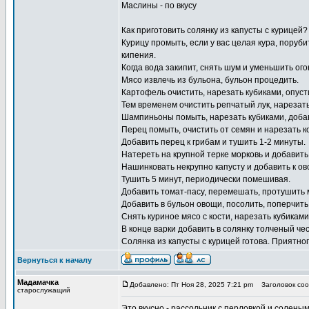
Маслины - по вкусу
Как приготовить солянку из капусты с курицей
Курицу промыть, если у вас целая кура, поруби
кипения.
Когда вода закипит, снять шум и уменьшить ого
Мясо извлечь из бульона, бульон процедить.
Картофель очистить, нарезать кубиками, опусти
Тем временем очистить репчатый лук, нарезать
Шампиньоны помыть, нарезать кубиками, добави
Перец помыть, очистить от семян и нарезать к
Добавить перец к грибам и тушить 1-2 минуты.
Натереть на крупной терке морковь и добавить 
Нашинковать некрупно капусту и добавить к о
Тушить 5 минут, периодически помешивая.
Добавить томат-пасу, перемешать, протушить м
Добавить в бульон овощи, посолить, поперчить
Снять куриное мясо с кости, нарезать кубиками,
В конце варки добавить в солянку толченый чес
Солянка из капусты с курицей готова. Приятно
Вернуться к началу
Мадамачка
Добавлено: Пт Ноя 28, 2025 7:21 pm
Заголовок соо
старослужащий
Это вкусно -
рассольник с перловкой и солены