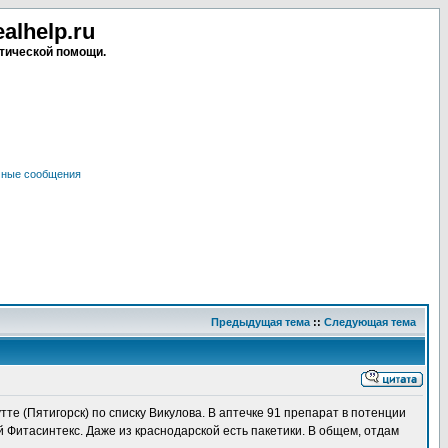
lhelp.ru
тической помощи.
чные сообщения
Предыдущая тема
::
Следующая тема
утте (Пятигорск) по списку Викулова. В аптечке 91 препарат в потенции
ой Фитасинтекс. Даже из краснодарской есть пакетики. В общем, отдам