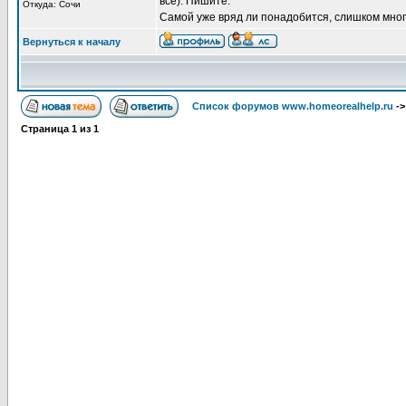
все). Пишите.
Откуда: Сочи
Самой уже вряд ли понадобится, слишком мног
Вернуться к началу
Список форумов www.homeorealhelp.ru
-
Страница
1
из
1