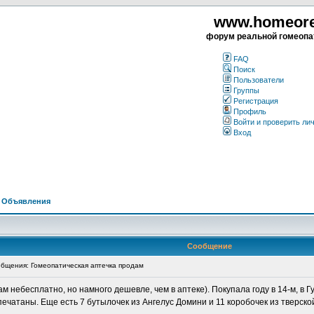
www.homeorea
форум реальной гомеопа
FAQ
Поиск
Пользователи
Группы
Регистрация
Профиль
Войти и проверить ли
Вход
>
Объявления
Сообщение
бщения: Гомеопатическая аптечка продам
ам небесплатно, но намного дешевле, чем в аптеке). Покупала году в 14-м, в Г
спечатаны. Еще есть 7 бутылочек из Ангелус Домини и 11 коробочек из тверск