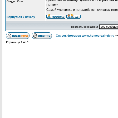
бутылочек из Ангелус Домини и 11 коробочек из
Откуда: Сочи
Пишите.
Самой уже вряд ли понадобится, слишком мног
Вернуться к началу
Показать сообщения:
Список форумов www.homeorealhelp.ru
-
Страница
1
из
1