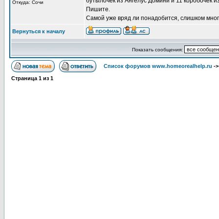
бутылочек из Ангелус Домини и 11 коробочек из
Откуда: Сочи
Пишите.
Самой уже вряд ли понадобится, слишком мног
Вернуться к началу
Показать сообщения:
Список форумов www.homeorealhelp.ru
-
Страница
1
из
1