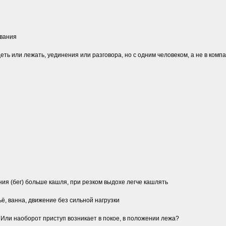
ивания
деть или лежать, уединения или разговора, но с одним человеком, а не в ко
ния (бег) больше кашля, при резком выдохе легче кашлять
ьё, ванна, движение без сильной нагрузки
 Или наоборот приступ возникает в покое, в положении лежа?