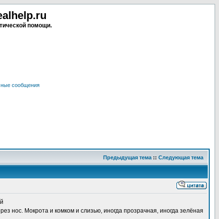
lhelp.ru
тической помощи.
чные сообщения
Предыдущая тема
::
Следующая тема
ий
рез нос. Мокрота и комком и слизью, иногда прозрачная, иногда зелёная