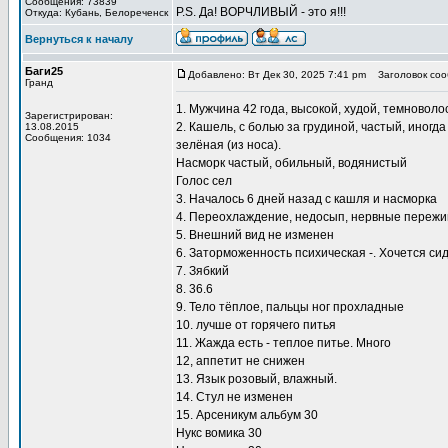
Сообщения: 73839
P.S. Да! ВОРЧЛИВЫЙ - это я!!!
Откуда: Кубань, Белореченск
Вернуться к началу
Баги25
Добавлено: Вт Дек 30, 2025 7:41 pm
Заголовок соо
Гранд
1. Мужчина 42 года, высокой, худой, темновол
Зарегистрирован:
2. Кашель, с болью за грудиной, частый, иногд
13.08.2015
Сообщения: 1034
зелёная (из носа).
Насморк частый, обильный, водянистый
Голос сел
3. Началось 6 дней назад с кашля и насморка
4. Переохлаждение, недосып, нервные переж
5. Внешний вид не изменен
6. Заторможенность психическая -. Хочется си
7. Зябкий
8. 36.6
9. Тело тёплое, пальцы ног прохладные
10. лучше от горячего питья
11. Жажда есть - теплое питье. Много
12, аппетит не снижен
13. Язык розовый, влажный.
14. Стул не изменен
15. Арсеникум альбум 30
Нукс вомика 30