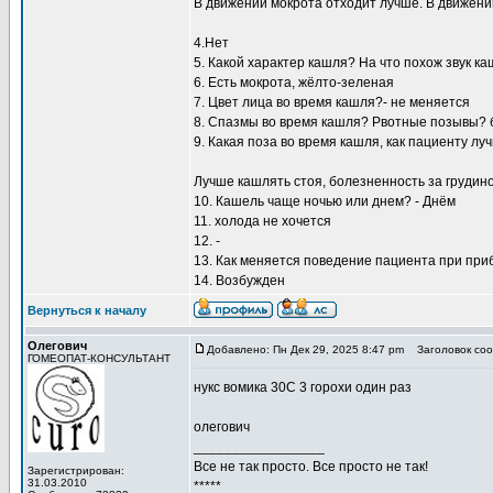
В движении мокрота отходит лучше. В движении
4.Нет
5. Какой характер кашля? На что похож звук к
6. Есть мокрота, жёлто-зеленая
7. Цвет лица во время кашля?- не меняется
8. Спазмы во время кашля? Рвотные позывы? б
9. Какая поза во время кашля, как пациенту л
Лучше кашлять стоя, болезненность за грудино
10. Кашель чаще ночью или днем? - Днём
11. холода не хочется
12. -
13. Как меняется поведение пациента при при
14. Возбужден
Вернуться к началу
Олегович
Добавлено: Пн Дек 29, 2025 8:47 pm
Заголовок соо
ГОМЕОПАТ-КОНСУЛЬТАНТ
нукс вомика 30С 3 горохи один раз
олегович
_________________
Все не так просто. Все просто не так!
Зарегистрирован:
31.03.2010
*****