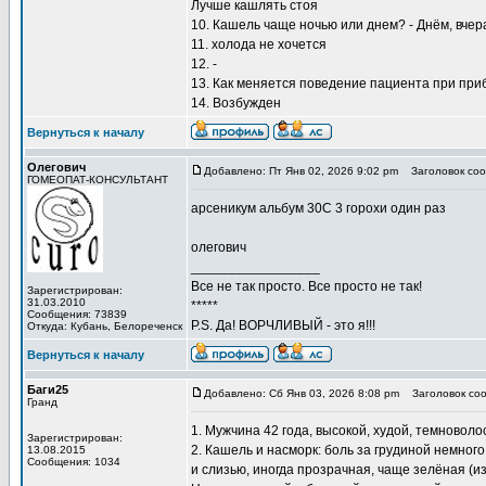
Лучше кашлять стоя
10. Кашель чаще ночью или днем? - Днём, вчер
11. холода не хочется
12. -
13. Как меняется поведение пациента при при
14. Возбужден
Вернуться к началу
Олегович
Добавлено: Пт Янв 02, 2026 9:02 pm
Заголовок соо
ГОМЕОПАТ-КОНСУЛЬТАНТ
арсеникум альбум 30С 3 горохи один раз
олегович
_________________
Все не так просто. Все просто не так!
Зарегистрирован:
31.03.2010
*****
Сообщения: 73839
P.S. Да! ВОРЧЛИВЫЙ - это я!!!
Откуда: Кубань, Белореченск
Вернуться к началу
Баги25
Добавлено: Сб Янв 03, 2026 8:08 pm
Заголовок соо
Гранд
1. Мужчина 42 года, высокой, худой, темновол
Зарегистрирован:
2. Кашель и насморк: боль за грудиной немног
13.08.2015
Сообщения: 1034
и слизью, иногда прозрачная, чаще зелёная (из