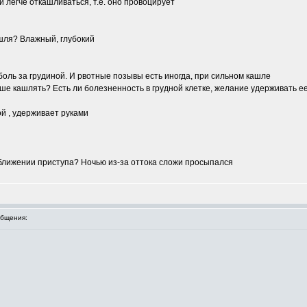
 легче откашливаться, т.е. оно провоцирует
ашля? Влажный, глубокий
оль за грудиной. И рвотные позывы есть иногда, при сильном кашле
учше кашлять? Есть ли болезненность в грудной клетке, желание удерживать е
й , удерживает руками
ближении приступа? Ночью из-за оттока сложи просыпался
бщения: