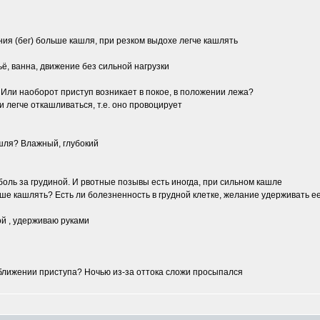
ния (бег) больше кашля, при резком выдохе легче кашлять
ьё, ванна, движение без сильной нагрузки
 Или наоборот приступ возникает в покое, в положении лежа?
 легче откашливаться, т.е. оно провоцирует
ашля? Влажный, глубокий
оль за грудиной. И рвотные позывы есть иногда, при сильном кашле
учше кашлять? Есть ли болезненность в грудной клетке, желание удерживать е
ой , удерживаю руками
ближении приступа? Ночью из-за оттока сложи просыпался