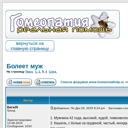
Болеет муж
На страницу
Пред.
1
,
2
,
3
,
4
След.
Список форумов www.homeorealhelp.ru
-
Автор
Баги25
Добавлено: Пн Дек 29, 2025 8:24 pm
Заголовок соо
Гранд
1. Мужчина 42 года, высокой, худой, темновол
Зарегистрирован:
2. Кашель, с болью за грудиной, частый, иногд
13.08.2015
Сообщения: 1034