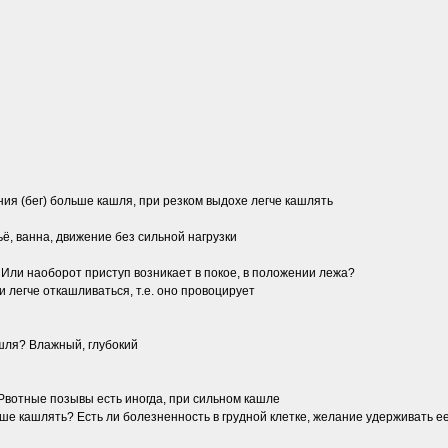
ния (бег) больше кашля, при резком выдохе легче кашлять
ьё, ванна, движение без сильной нагрузки
 Или наоборот приступ возникает в покое, в положении лежа?
 легче откашливаться, т.е. оно провоцирует
ашля? Влажный, глубокий
Рвотные позывы есть иногда, при сильном кашле
учше кашлять? Есть ли болезненность в грудной клетке, желание удерживать е