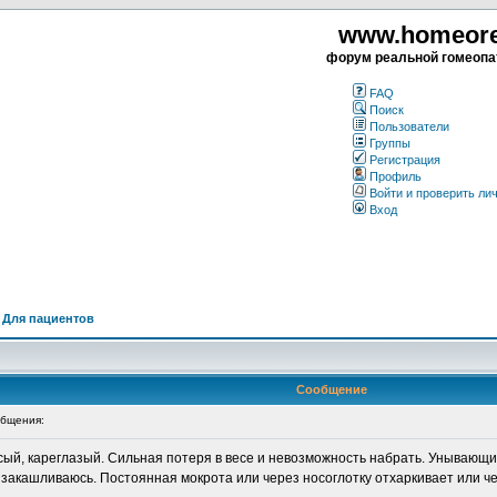
www.homeorea
форум реальной гомеопа
FAQ
Поиск
Пользователи
Группы
Регистрация
Профиль
Войти и проверить ли
Вход
>
Для пациентов
Сообщение
бщения:
осый, кареглазый. Сильная потеря в весе и невозможность набрать. Унывающ
а закашливаюсь. Постоянная мокрота или через носоглотку отхаркивает или че