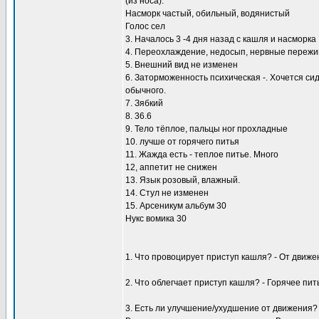
(из носа).
Насморк частый, обильный, водянистый
Голос сел
3. Началось 3 -4 дня назад с кашля и насморка
4. Переохлаждение, недосып, нервные переж
5. Внешний вид не изменен
6. Заторможенность психическая -. Хочется си
обычного.
7. Зябкий
8. 36.6
9. Тело тёплое, пальцы ног прохладные
10. лучше от горячего питья
11. Жажда есть - теплое питье. Много
12, аппетит не снижен
13. Язык розовый, влажный.
14. Стул не изменен
15. Арсеникум альбум 30
Нукс вомика 30
1. Что провоцирует приступ кашля? - От движе
2. Что облегчает приступ кашля? - Горячее пит
3. Есть ли улучшение/ухудшение от движения?