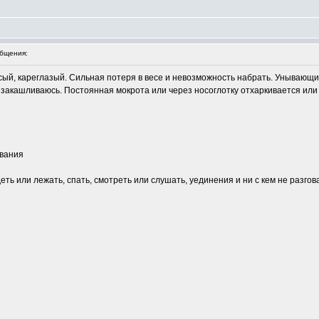
бщения:
осый, кареглазый. Сильная потеря в весе и невозможность набрать. Унывающ
а закашливаюсь. Постоянная мокрота или через носоглотку отхаркивается или 
ивания
деть или лежать, спать, смотреть или слушать, уединения и ни с кем не разг