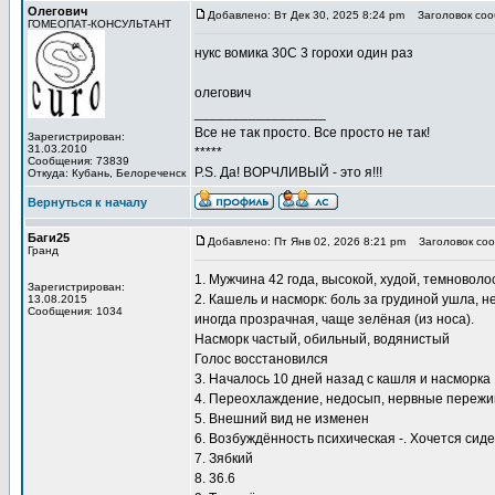
Олегович
Добавлено: Вт Дек 30, 2025 8:24 pm
Заголовок соо
ГОМЕОПАТ-КОНСУЛЬТАНТ
нукс вомика 30С 3 горохи один раз
олегович
_________________
Все не так просто. Все просто не так!
Зарегистрирован:
31.03.2010
*****
Сообщения: 73839
P.S. Да! ВОРЧЛИВЫЙ - это я!!!
Откуда: Кубань, Белореченск
Вернуться к началу
Баги25
Добавлено: Пт Янв 02, 2026 8:21 pm
Заголовок соо
Гранд
1. Мужчина 42 года, высокой, худой, темновол
Зарегистрирован:
2. Кашель и насморк: боль за грудиной ушла, 
13.08.2015
Сообщения: 1034
иногда прозрачная, чаще зелёная (из носа).
Насморк частый, обильный, водянистый
Голос восстановился
3. Началось 10 дней назад с кашля и насморка
4. Переохлаждение, недосып, нервные переж
5. Внешний вид не изменен
6. Возбуждённость психическая -. Хочется сид
7. Зябкий
8. 36.6