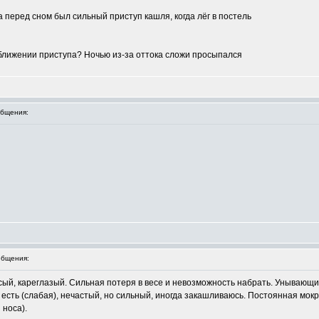
а перед сном был сильный приступ кашля, когда лёг в постель
ближении приступа? Ночью из-за оттока сложи просыпался
бщения:
бщения:
осый, кареглазый. Сильная потеря в весе и невозможность набрать. Унывающ
о есть (слабая), нечастый, но сильный, иногда закашливаюсь. Постоянная мокр
 носа).