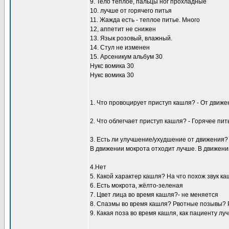
9. Тело тёплое, пальцы ног прохладные
10. лучше от горячего питья
11. Жажда есть - теплое питье. Много
12, аппетит не снижен
13. Язык розовый, влажный.
14. Стул не изменен
15. Арсеникум альбум 30
Нукс вомика 30
Нукс вомика 30
1. Что провоцирует приступ кашля? - От движе
2. Что облегчает приступ кашля? - Горячее пит
3. Есть ли улучшение/ухудшение от движения?
В движении мокрота отходит лучше. В движении
4.Нет
5. Какой характер кашля? На что похож звук к
6. Есть мокрота, жёлто-зеленая
7. Цвет лица во время кашля?- не меняется
8. Спазмы во время кашля? Рвотные позывы? 
9. Какая поза во время кашля, как пациенту л