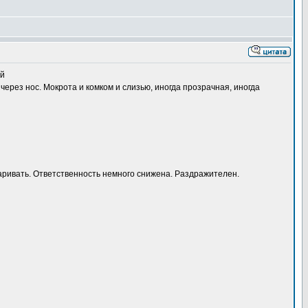
ий
через нос. Мокрота и комком и слизью, иногда прозрачная, иногда
оваривать. Ответственность немного снижена. Раздражителен.