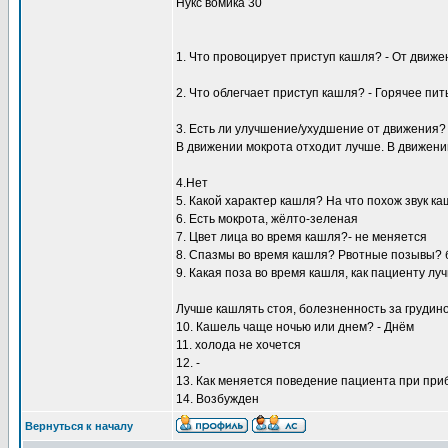
Нукс вомика 30
1. Что провоцирует приступ кашля? - От движе
2. Что облегчает приступ кашля? - Горячее пит
3. Есть ли улучшение/ухудшение от движения?
В движении мокрота отходит лучше. В движении
4.Нет
5. Какой характер кашля? На что похож звук к
6. Есть мокрота, жёлто-зеленая
7. Цвет лица во время кашля?- не меняется
8. Спазмы во время кашля? Рвотные позывы? б
9. Какая поза во время кашля, как пациенту л
Лучше кашлять стоя, болезненность за грудин
10. Кашель чаще ночью или днем? - Днём
11. холода не хочется
12. -
13. Как меняется поведение пациента при при
14. Возбужден
Вернуться к началу