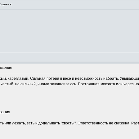
бщения:
бщения:
осый, кареглазый. Сильная потеря в весе и невозможность набрать. Унывающ
нечастый, но сильный, иногда закашливаюсь. Постоянная мокрота или через но
ивания
еть или лежать, есть и доделывать "хвосты". Ответственность не снижена. Ра