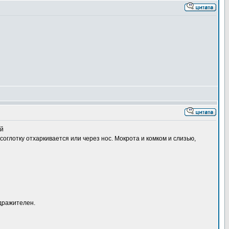
ий
соглотку отхаркивается или через нос. Мокрота и комком и слизью,
здражителен.