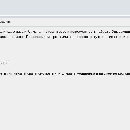
бщения:
осый, кареглазый. Сильная потеря в весе и невозможность набрать. Унывающ
а закашливаюсь. Постоянная мокрота или через носоглотку отхаркивается или 
ивания
деть или лежать, спать, смотреть или слушать, уединения и ни с кем не разг