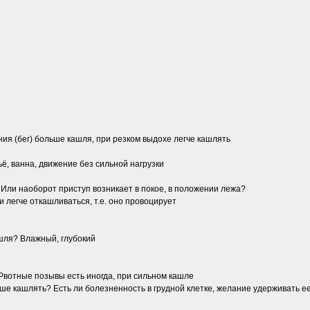
ния (бег) больше кашля, при резком выдохе легче кашлять
ьё, ванна, движение без сильной нагрузки
 Или наоборот приступ возникает в покое, в положении лежа?
 легче откашливаться, т.е. оно провоцирует
ашля? Влажный, глубокий
Рвотные позывы есть иногда, при сильном кашле
учше кашлять? Есть ли болезненность в грудной клетке, желание удерживать е