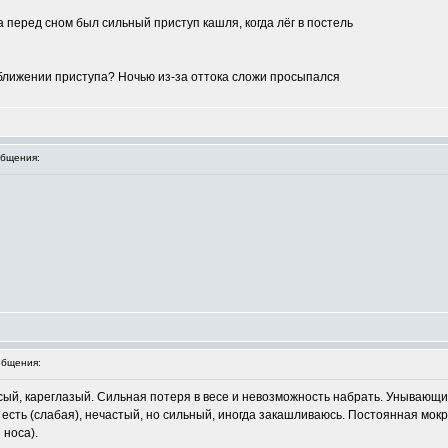
а перед сном был сильный приступ кашля, когда лёг в постель
ближении приступа? Ночью из-за оттока сложи просыпался
бщения:
бщения:
осый, кареглазый. Сильная потеря в весе и невозможность набрать. Унывающ
о есть (слабая), нечастый, но сильный, иногда закашливаюсь. Постоянная мокр
 носа).