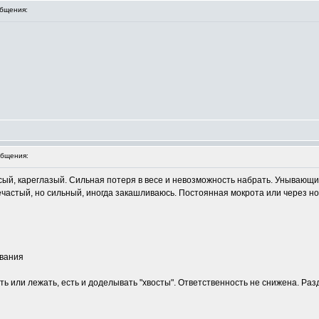
бщения:
бщения:
осый, кареглазый. Сильная потеря в весе и невозможность набрать. Унывающ
нечастый, но сильный, иногда закашливаюсь. Постоянная мокрота или через но
ивания
еть или лежать, есть и доделывать "хвосты". Ответственность не снижена. Ра