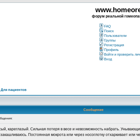
www.homeorea
форум реальной гомеопа
FAQ
Поиск
Пользователи
Группы
Регистрация
Профиль
Войти и проверить ли
Вход
>
Для пациентов
Сообщение
бщения:
осый, кареглазый. Сильная потеря в весе и невозможность набрать. Унывающ
а закашливаюсь. Постоянная мокрота или через носоглотку отхаркивает или че