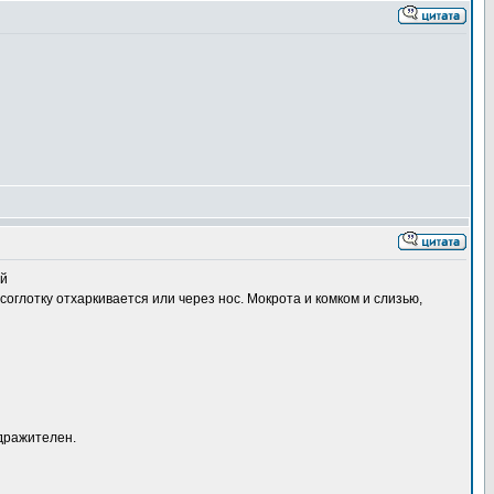
ий
соглотку отхаркивается или через нос. Мокрота и комком и слизью,
здражителен.