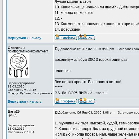
Лучше кашлять стоя
10. Кашель чаще ночью или днем? - Днём, вчер
11. холода не хочется
12. -
13. Как меняется поведение пациента при при
14. Возбужден
Вернуться к началу
Олегович
Добавлено: Пт Янв 02, 2026 9:02 pm
Заголовок соо
ГОМЕОПАТ-КОНСУЛЬТАНТ
арсеникум альбум 30С 3 горохи один раз
олегович
_________________
Все не так просто. Все просто не так!
Зарегистрирован:
31.03.2010
*****
Сообщения: 73845
P.S. Да! ВОРЧЛИВЫЙ - это я!!!
Откуда: Кубань, Белореченск
Вернуться к началу
Баги25
Добавлено: Сб Янв 03, 2026 8:08 pm
Заголовок соо
Гранд
1. Мужчина 42 года, высокой, худой, темновол
Зарегистрирован:
2. Кашель и насморк: боль за грудиной немног
13.08.2015
Сообщения: 1034
и слизью, иногда прозрачная, чаще зелёная (из