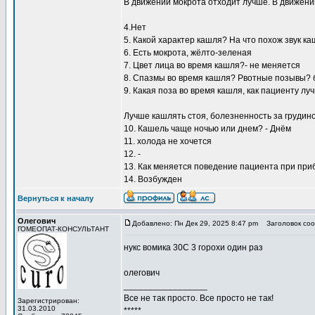
В движении мокрота отходит лучше. В движении
4.Нет
5. Какой характер кашля? На что похож звук к
6. Есть мокрота, жёлто-зеленая
7. Цвет лица во время кашля?- не меняется
8. Спазмы во время кашля? Рвотные позывы? б
9. Какая поза во время кашля, как пациенту л
Лучше кашлять стоя, болезненность за грудино
10. Кашель чаще ночью или днем? - Днём
11. холода не хочется
12. -
13. Как меняется поведение пациента при при
14. Возбужден
Вернуться к началу
Олегович
Добавлено: Пн Дек 29, 2025 8:47 pm
Заголовок соо
ГОМЕОПАТ-КОНСУЛЬТАНТ
нукс вомика 30С 3 горохи один раз
олегович
_________________
Все не так просто. Все просто не так!
Зарегистрирован:
31.03.2010
*****