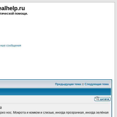
lhelp.ru
тической помощи.
чные сообщения
Предыдущая тема
::
Следующая тема
ий
рез нос. Мокрота и комком и слизью, иногда прозрачная, иногда зелёная