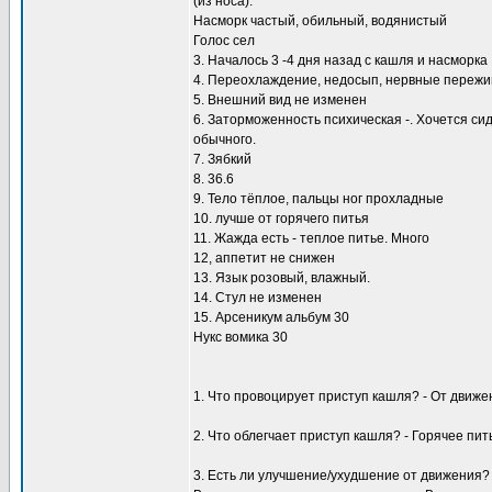
(из носа).
Насморк частый, обильный, водянистый
Голос сел
3. Началось 3 -4 дня назад с кашля и насморка
4. Переохлаждение, недосып, нервные переж
5. Внешний вид не изменен
6. Заторможенность психическая -. Хочется си
обычного.
7. Зябкий
8. 36.6
9. Тело тёплое, пальцы ног прохладные
10. лучше от горячего питья
11. Жажда есть - теплое питье. Много
12, аппетит не снижен
13. Язык розовый, влажный.
14. Стул не изменен
15. Арсеникум альбум 30
Нукс вомика 30
1. Что провоцирует приступ кашля? - От движе
2. Что облегчает приступ кашля? - Горячее пит
3. Есть ли улучшение/ухудшение от движения?