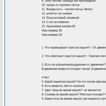
9. Тело тёплое, пальцы ног прохладные
10. лучше от горячего питья
11. Жажда есть - теплое питье. Много
12, аппетит не снижен
13. Язык розовый, влажный.
14. Стул не изменен
15. Арсеникум альбум 30
Нукс вомика 30
Нукс вомика 30
1. Что провоцирует приступ кашля? - От движе
2. Что облегчает приступ кашля? - Горячее пит
3. Есть ли улучшение/ухудшение от движения?
В движении мокрота отходит лучше. В движении
4.Нет
5. Какой характер кашля? На что похож звук к
6. Есть мокрота, жёлто-зеленая
7. Цвет лица во время кашля?- не меняется
8. Спазмы во время кашля? Рвотные позывы? 
9. Какая поза во время кашля, как пациенту л