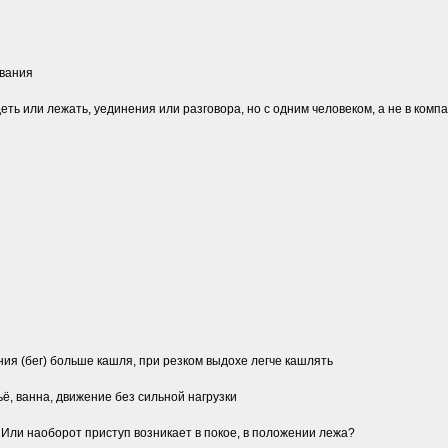
ивания
деть или лежать, уединения или разговора, но с одним человеком, а не в ко
ния (бег) больше кашля, при резком выдохе легче кашлять
ьё, ванна, движение без сильной нагрузки
 Или наоборот приступ возникает в покое, в положении лежа?