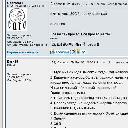
Олегович
Добавлено: Вт Дек 30, 2025 8:24 pm
Заголовок соо
ГОМЕОПАТ-КОНСУЛЬТАНТ
нукс вомика 30С 3 горохи один раз
олегович
_________________
Все не так просто. Все просто не так!
Зарегистрирован:
31.03.2010
*****
Сообщения: 73845
P.S. Да! ВОРЧЛИВЫЙ - это я!!!
Откуда: Кубань, Белореченск
Вернуться к началу
Баги25
Добавлено: Пт Янв 02, 2026 8:21 pm
Заголовок соо
Гранд
1. Мужчина 42 года, высокой, худой, темновол
Зарегистрирован:
2. Кашель и насморк: боль за грудиной ушла, 
13.08.2015
Сообщения: 1034
иногда прозрачная, чаще зелёная (из носа).
Насморк частый, обильный, водянистый
Голос восстановился
3. Началось 10 дней назад с кашля и насморка
4. Переохлаждение, недосып, нервные переж
5. Внешний вид не изменен
6. Возбуждённость психическая -. Хочется сид
7. Зябкий
8. 36.6