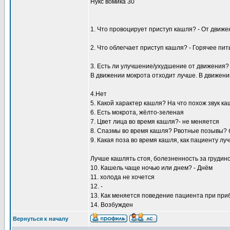
Нукс вомика 30
1. Что провоцирует приступ кашля? - От движе
2. Что облегчает приступ кашля? - Горячее пит
3. Есть ли улучшение/ухудшение от движения?
В движении мокрота отходит лучше. В движении
4.Нет
5. Какой характер кашля? На что похож звук к
6. Есть мокрота, жёлто-зеленая
7. Цвет лица во время кашля?- не меняется
8. Спазмы во время кашля? Рвотные позывы? б
9. Какая поза во время кашля, как пациенту л
Лучше кашлять стоя, болезненность за грудин
10. Кашель чаще ночью или днем? - Днём
11. холода не хочется
12. -
13. Как меняется поведение пациента при при
14. Возбужден
Вернуться к началу