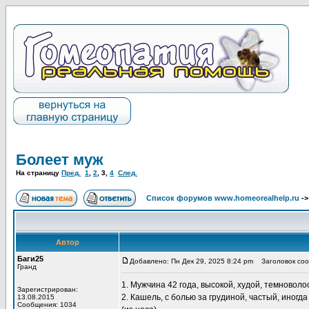
Болеет муж
На страницу
Пред.
1
,
2
,
3
,
4
След.
Список форумов www.homeorealhelp.ru
-
Автор
Баги25
Добавлено: Пн Дек 29, 2025 8:24 pm
Заголовок соо
Гранд
1. Мужчина 42 года, высокой, худой, темновол
Зарегистрирован:
2. Кашель, с болью за грудиной, частый, иногд
13.08.2015
Сообщения: 1034