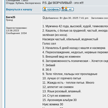
Сообщения: 73845
P.S. Да! ВОРЧЛИВЫЙ - это я!!!
Откуда: Кубань, Белореченск
Вернуться к началу
Баги25
Добавлено: Вт Дек 30, 2025 7:41 pm
Заголовок соо
Гранд
1. Мужчина 42 года, высокой, худой, темновол
Зарегистрирован:
2. Кашель, с болью за грудиной, частый, иногд
13.08.2015
Сообщения: 1034
зелёная (из носа).
Насморк частый, обильный, водянистый
Голос сел
3. Началось 6 дней назад с кашля и насморка
4. Переохлаждение, недосып, нервные переж
5. Внешний вид не изменен
6. Заторможенность психическая -. Хочется си
7. Зябкий
8. 36.6
9. Тело тёплое, пальцы ног прохладные
10. лучше от горячего питья
11. Жажда есть - теплое питье. Много
12, аппетит не снижен
13. Язык розовый, влажный.
14. Стул не изменен
15. Арсеникум альбум 30
Нукс вомика 30