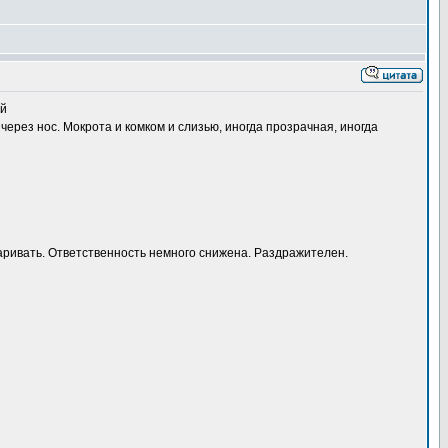
ий
через нос. Мокрота и комком и слизью, иногда прозрачная, иногда
оваривать. Ответственность немного снижена. Раздражителен.