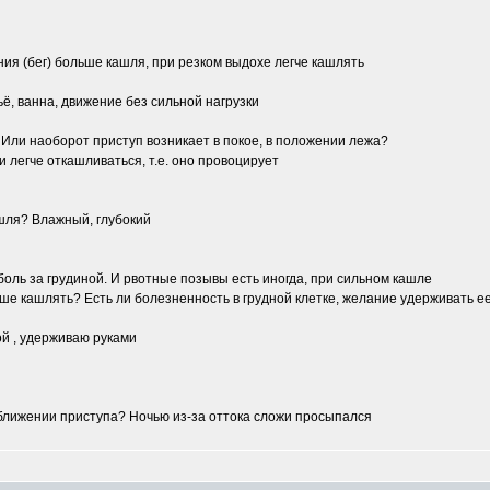
ния (бег) больше кашля, при резком выдохе легче кашлять
ьё, ванна, движение без сильной нагрузки
 Или наоборот приступ возникает в покое, в положении лежа?
 легче откашливаться, т.е. оно провоцирует
ашля? Влажный, глубокий
оль за грудиной. И рвотные позывы есть иногда, при сильном кашле
учше кашлять? Есть ли болезненность в грудной клетке, желание удерживать е
ой , удерживаю руками
ближении приступа? Ночью из-за оттока сложи просыпался