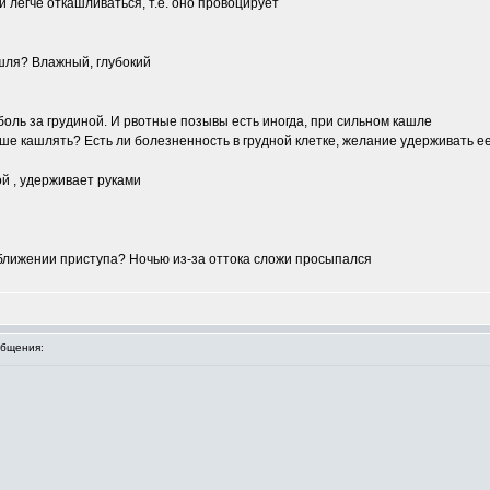
 легче откашливаться, т.е. оно провоцирует
ашля? Влажный, глубокий
оль за грудиной. И рвотные позывы есть иногда, при сильном кашле
учше кашлять? Есть ли болезненность в грудной клетке, желание удерживать е
й , удерживает руками
ближении приступа? Ночью из-за оттока сложи просыпался
бщения: