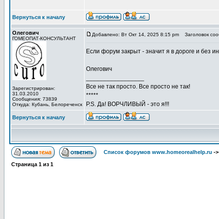
Вернуться к началу
Олегович
Добавлено: Вт Окт 14, 2025 8:15 pm
Заголовок соо
ГОМЕОПАТ-КОНСУЛЬТАНТ
Если форум закрыт - значит я в дороге и без ин
Олегович
_________________
Все не так просто. Все просто не так!
Зарегистрирован:
31.03.2010
*****
Сообщения: 73839
P.S. Да! ВОРЧЛИВЫЙ - это я!!!
Откуда: Кубань, Белореченск
Вернуться к началу
Список форумов www.homeorealhelp.ru
-
Страница
1
из
1