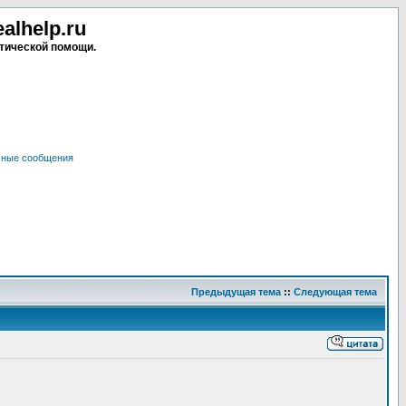
lhelp.ru
тической помощи.
чные сообщения
Предыдущая тема
::
Следующая тема