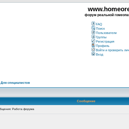
www.homeorea
форум реальной гомеопа
FAQ
Поиск
Пользователи
Группы
Регистрация
Профиль
Войти и проверить ли
Вход
>
Для специалистов
Сообщение
бщения: Работа форума