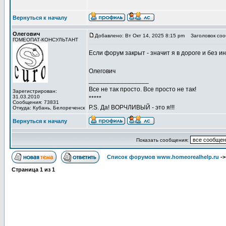
Вернуться к началу
Олегович
Добавлено: Вт Окт 14, 2025 8:15 pm
Заголовок соо
ГОМЕОПАТ-КОНСУЛЬТАНТ
Если форум закрыт - значит я в дороге и без ин
Олегович
_________________
Все не так просто. Все просто не так!
Зарегистрирован:
31.03.2010
*****
Сообщения: 73831
P.S. Да! ВОРЧЛИВЫЙ - это я!!!
Откуда: Кубань, Белореченск
Вернуться к началу
Показать сообщения:
Список форумов www.homeorealhelp.ru
-
Страница
1
из
1