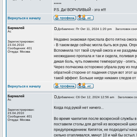
*****
P.S. Да! ВОРЧЛИВЫЙ - это я!!!
Вернуться к началу
Бармалей
Добавлено: Пт Окт 11, 2024 1:20 pm
Заголовок соо
Ас
Недавно знакомая прислала фото пятна ожога н
Зарегистрирован:
- В таком виде сейчас могла быть вся рука. Оп
23.04.2010
Сообщения: 401
Вспомнила тот твой случай ожога и не раздумы
Откуда: Москва
неожиданно пропала и так и сидела, поливая ру
дикая боль, чуть поменяю температуру - опять 
Через полчасика осторожно убрала руку из под
обратной стороне от падения струи вот этот шр
такой эффект. Больше нигде никаких следов от
Вернуться к началу
Бармалей
Добавлено: Сб Окт 12, 2024 12:56 am
Заголовок со
Ас
Когда под рукой нет ничего...
Зарегистрирован:
23.04.2010
Сообщения: 401
Во время чаепития после воскресной службы в
Откуда: Москва
поставили столы для детей из воскресной школ
предупреждением: Кипяток, не подходить! нача
сильно отапливался, минут 10 и чай бы остыл.