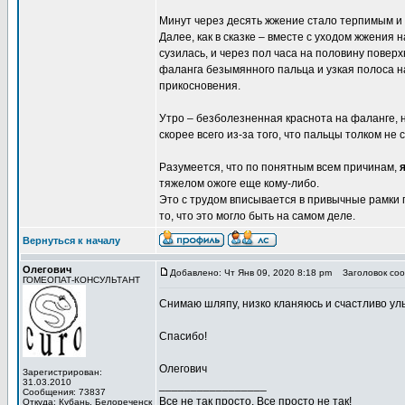
Минут через десять жжение стало терпимым и 
Далее, как в сказке – вместе с уходом жжения
сузилась, и через пол часа на половину повер
фаланга безымянного пальца и узкая полоса н
прикосновения.
Утро – безболезненная краснота на фаланге, 
скорее всего из-за того, что пальцы толком не
Разумеется, что по понятным всем причинам,
я
тяжелом ожоге еще кому-либо.
Это с трудом вписывается в привычные рамки п
то, что это могло быть на самом деле.
Вернуться к началу
Олегович
Добавлено: Чт Янв 09, 2020 8:18 pm
Заголовок соо
ГОМЕОПАТ-КОНСУЛЬТАНТ
Снимаю шляпу, низко кланяюсь и счастливо ул
Спасибо!
Олегович
Зарегистрирован:
31.03.2010
_________________
Сообщения: 73837
Все не так просто. Все просто не так!
Откуда: Кубань, Белореченск