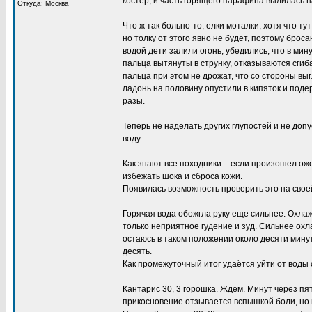
костер, и часть горящего парафина вылилась на
Откуда: Москва
Что ж так больно-то, елки моталки, хотя что т
но толку от этого явно не будет, поэтому брос
водой дети залили огонь, убедились, что в мин
пальца вытянуты в струнку, отказываются сги
пальца при этом не дрожат, что со стороны вы
ладонь на половину опустили в кипяток и поде
разы.
Теперь не наделать других глупостей и не допу
воду.
Как знают все походники – если произошел ожог 
избежать шока и сброса кожи.
Появилась возможность проверить это на свое
Горячая вода обожгла руку еще сильнее. Охла
только неприятное гудение и зуд. Сильнее ох
остаюсь в таком положении около десяти мину
десять.
Как промежуточный итог удаётся уйти от воды
Кантарис 30, 3 горошка. Ждем. Минут через пят
прикосновение отзывается вспышкой боли, но 