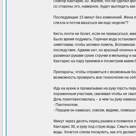
Повтор Кантарис 30. Жалею, что не сделал фот
со стороны это, наверное, будет выглядеть как
Последующие 15 минут без изменений. Жена пыт
слезла и потом мазаться им еще неделю"?
Кисть почти не болит, если не прикасаться, жж
Было время подумать. Горячая вода остановила
симптомам, чтобы активно помочь. Вспоминаю 
последствия. Аджики нет, но красный огненно
разминал руками сухие стручки в мельницу и ка
Кантарис на пару приемов и посмотрим каким б
Препараты, чтобы справиться с возможным бол
возможность проверить всю технологию на себ
Иду на кухню и промалываю на руку горсть пер
пораженным участкам, смачивая чтобы не свал
Дочь поинтересовалась – а чем ты руку намаз
- Пантенолом.
- Перцем он намазал, совсем, видимо, помешал
Минут через десять перец размок и появился ле
Кантарис 30, и руку под струю воды. Смыть к
воды. Хочется слегка поскулить, как это дела