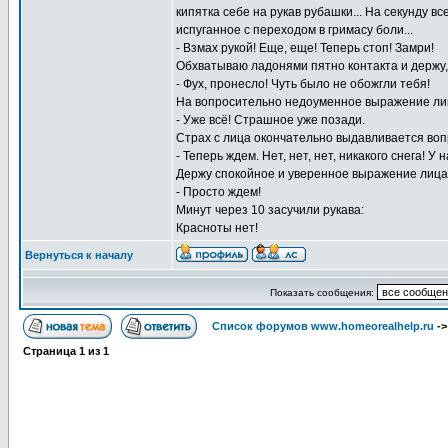
кипятка себе на рукав рубашки... На секунду в
испуганное с переходом в гримасу боли...
- Взмах рукой! Еще, еще! Теперь стоп! Замри!
Обхватываю ладонями пятно контакта и держу,
- Фух, пронесло! Чуть было не обожгли тебя!
На вопросительно недоуменное выражение ли
- Уже всё! Страшное уже позади.
Страх с лица окончательно выдавливается во
- Теперь ждем. Нет, нет, нет, никакого снега! У 
Держу спокойное и уверенное выражение лица
- Просто ждем!
Минут через 10 засучили рукава:
Красноты нет!
Вернуться к началу
Показать сообщения:
Список форумов www.homeorealhelp.ru
-
Страница
1
из
1