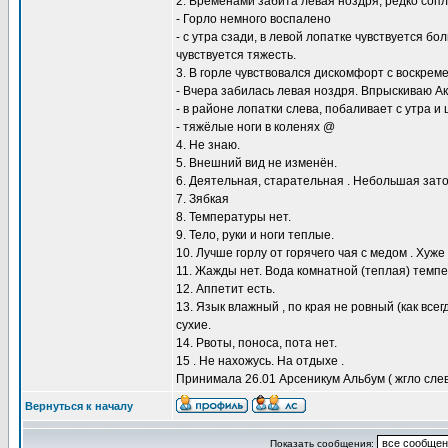
2. Временами забита левая ноздря, редко соп
- Горло немного воспалено
- с утра сзади, в левой лопатке чувствуется б
чувствуется тяжесть.
3. В горле чувствовался дискомфорт с воскрем
- Вчера забилась левая ноздря. Впрыскиваю А
- в районе лопатки слева, побаливает с утра и
- тяжёлые ноги в коленях @
4.​ Не знаю.
5. Внешний вид не изменён.
6. Деятельная, старательная . Небольшая зат
7. Зябкая
8. Температуры нет.
9.​ Тело, руки и ноги теплые.
10. Лучше горлу от горячего чая с медом . Хуже 
11. Жажды нет. Вода комнатной (теплая) темпе
12. Аппетит есть.
13. Язык влажный , по края не ровный (как все
сухие.
14. Рвоты, поноса, пота нет.
15 . Не нахожусь. На отдыхе .
Принимала 26.01 Арсеникум Альбум ( жгло слев
Вернуться к началу
Показать сообщения: