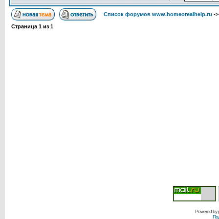
Список форумов www.homeorealhelp.ru
-
Страница
1
из
1
Powered by
По