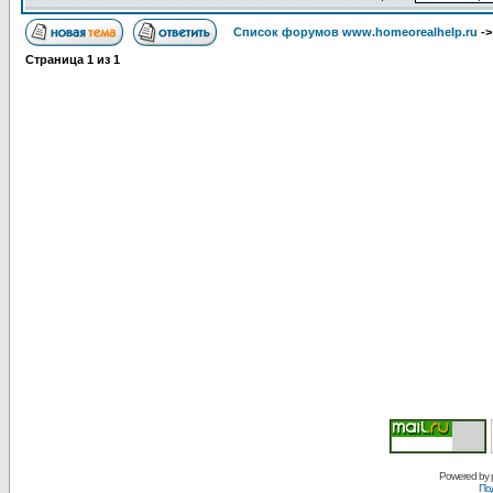
Список форумов www.homeorealhelp.ru
-
Страница
1
из
1
Powered by
По