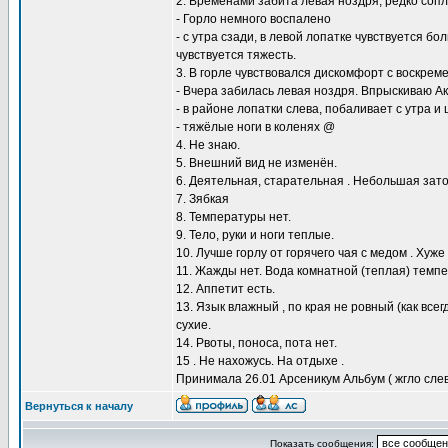
2. Временами забита левая ноздря, редко соп
- Горло немного воспалено
- с утра сзади, в левой лопатке чувствуется б
чувствуется тяжесть.
3. В горле чувствовался дискомфорт с воскрем
- Вчера забилась левая ноздря. Впрыскиваю А
- в районе лопатки слева, побаливает с утра и
- тяжёлые ноги в коленях @
4.​ Не знаю.
5. Внешний вид не изменён.
6. Деятельная, старательная . Небольшая зат
7. Зябкая
8. Температуры нет.
9.​ Тело, руки и ноги теплые.
10. Лучше горлу от горячего чая с медом . Хуже 
11. Жажды нет. Вода комнатной (теплая) темпе
12. Аппетит есть.
13. Язык влажный , по края не ровный (как все
сухие.
14. Рвоты, поноса, пота нет.
15 . Не нахожусь. На отдыхе .
Принимала 26.01 Арсеникум Альбум ( жгло слев
Вернуться к началу
Показать сообщения: