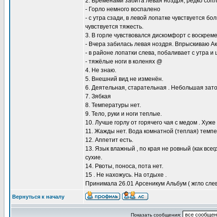
2. Временами забита левая ноздря, редко соп
- Горло немного воспалено
- с утра сзади, в левой лопатке чувствуется б
чувствуется тяжесть.
3. В горле чувствовался дискомфорт с воскрем
- Вчера забилась левая ноздря. Впрыскиваю А
- в районе лопатки слева, побаливает с утра и
- тяжёлые ноги в коленях @
4.​ Не знаю.
5. Внешний вид не изменён.
6. Деятельная, старательная . Небольшая зат
7. Зябкая
8. Температуры нет.
9.​ Тело, руки и ноги теплые.
10. Лучше горлу от горячего чая с медом . Хуже 
11. Жажды нет. Вода комнатной (теплая) темпе
12. Аппетит есть.
13. Язык влажный , по края не ровный (как все
сухие.
14. Рвоты, поноса, пота нет.
15 . Не нахожусь. На отдыхе .
Принимала 26.01 Арсеникум Альбум ( жгло слев
Вернуться к началу
Показать сообщения: