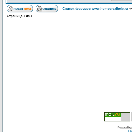
Список форумов www.homeorealhelp.ru
-
Страница
1
из
1
Powered by
По