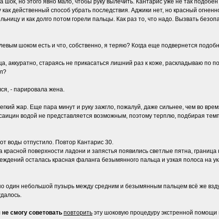
 шок, но этого явно мало, чтобы руку вылечить. Кантарис уже не так подобе
 как действенный способ убрать последствия. Аджики нет, но красный огнен
ельницу и как долго потом горели пальцы. Как раз то, что надо. Вызвать без
евым шоком есть и что, собственно, я теряю? Когда еще подвернется подобн
ца, аккуратно, стараясь не прикасаться лишний раз к коже, раскладываю по 
ал?
ся, - парировала жена.
гкий жар. Еще пара минут и руку зажгло, пожалуй, даже сильнее, чем во врем
псаицин водой не представляется возможным, поэтому терплю, подбирая темп
от воды отпустило. Повтор Кантарис 30.
 на красной поверхности ладони и запястья появились светлые пятна, граница
реждений осталась красная фаланга безымянного пальца и узкая полоса на у
о один небольшой пузырь между средним и безымянным пальцем всё же вздулс
удалось.
 не смогу советовать
повторить
эту шоковую процедуру экстренной помощи 