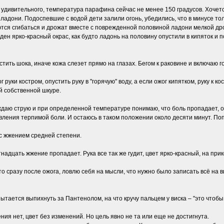
ут удивительного, температура парафина сейчас не менее 150 градусов. Хочется
 ладони. Подоспевшие с водой дети залили огонь, убедились, что в минусе то
аются сгибаться и дрожат вместе с поврежденной половиной ладони мелкой дро
ен ярко-красный окрас, как будто ладонь на половину опустили в кипяток и 
стить шока, иначе кожа слезет прямо на глазах. Бегом к раковине и включаю г
руки костром, опустить руку в "горячую" воду, а если ожог кипятком, руку к ко
й собственной шкуре.
ждаю струю и при определенной температуре понимаю, что боль пропадает, о
ления терпимой боли. И остаюсь в таком положении около десяти минут. По
 с жжением средней степени.
тнадцать жжение пропадает. Рука все так же гудит, цвет ярко-красный, на пр
 сразу после ожога, ловлю себя на мысли, что нужно было записать всё на ви
тается выпихнуть за Пантенолом, на что кручу пальцем у виска – "это чтобы
ения нет, цвет без изменений. Но цель явно не та или еще не достигнута.