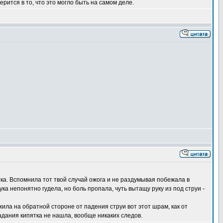
рится в то, что это могло быть на самом деле.
ятка. Вспомнила тот твой случай ожога и не раздумывая побежала в
ка непонятно гудела, но боль пропала, чуть вытащу руку из под струи -
жила на обратной стороне от падения струи вот этот шрам, как от
падания кипятка не нашла, вообще никаких следов.