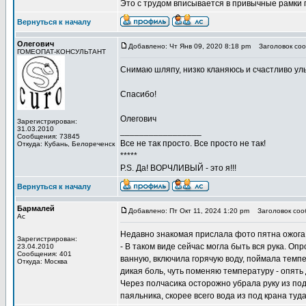
Это с трудом вписывается в привычные рамки по
Вернуться к началу
Олегович
Добавлено: Чт Янв 09, 2020 8:18 pm
Заголовок соо
ГОМЕОПАТ-КОНСУЛЬТАНТ
Снимаю шляпу, низко кланяюсь и счастливо ул
Спасибо!
Олегович
Зарегистрирован:
31.03.2010
_________________
Сообщения: 73845
Все не так просто. Все просто не так!
Откуда: Кубань, Белореченск
*****
P.S. Да! ВОРЧЛИВЫЙ - это я!!!
Вернуться к началу
Бармалей
Добавлено: Пт Окт 11, 2024 1:20 pm
Заголовок соо
Ас
Недавно знакомая прислала фото пятна ожога н
Зарегистрирован:
- В таком виде сейчас могла быть вся рука. Оп
23.04.2010
Сообщения: 401
ванную, включила горячую воду, поймала темпер
Откуда: Москва
дикая боль, чуть поменяю температуру - опять 
Через полчасика осторожно убрала руку из под 
паяльника, скорее всего вода из под крана ту