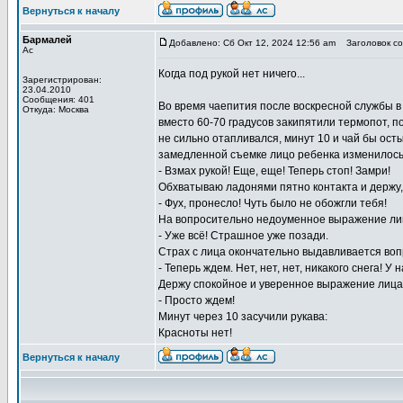
Вернуться к началу
Бармалей
Добавлено: Сб Окт 12, 2024 12:56 am
Заголовок со
Ас
Когда под рукой нет ничего...
Зарегистрирован:
23.04.2010
Сообщения: 401
Во время чаепития после воскресной службы в 
Откуда: Москва
вместо 60-70 градусов закипятили термопот, п
не сильно отапливался, минут 10 и чай бы осты
замедленной съемке лицо ребенка изменилось с
- Взмах рукой! Еще, еще! Теперь стоп! Замри!
Обхватываю ладонями пятно контакта и держу,
- Фух, пронесло! Чуть было не обожгли тебя!
На вопросительно недоуменное выражение ли
- Уже всё! Страшное уже позади.
Страх с лица окончательно выдавливается во
- Теперь ждем. Нет, нет, нет, никакого снега! У 
Держу спокойное и уверенное выражение лица
- Просто ждем!
Минут через 10 засучили рукава:
Красноты нет!
Вернуться к началу