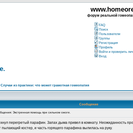
www.homeorea
форум реальной гомеопа
FAQ
Поиск
Пользователи
Группы
Регистрация
Профиль
Войти и проверить ли
Вход
е.
>
Случаи из практики: что может грамотная гомеопатия
Сообщение
щения: Экстренная помощь при сильном ожоге.
нул перегретый парафин. Запах дыма привел в комнату. Неожиданность про
т пылающий костер, и часть горящего парафина вылилась на руку.