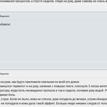
нимания процессов, и спустя неделю, глядя на руку, даже самому не очень ве
бщения:
ыбаюсь!
бщения:
а руке, как будто приложили паяльник по всей его длине:
рокинулся термопот и на руку, начиная с повыше локтя, плеснуло 3 литра кип
атуру, когда боль неожиданно пропала и так и сидела, поливая руку водой. Ру
дикая боль.
струи. Боли не было, кожа не слезла, рука погудела до вечера, утром обнару
да не попадала и кожа дала такой эффект. Больше нигде никаких следов от по