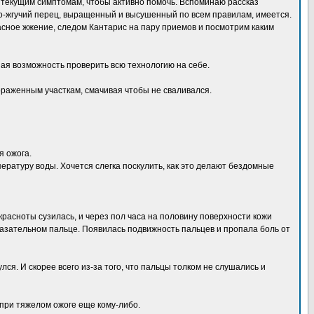
н текущим симптомам, чтобы активно помочь. Вспоминаю рассказ
но-жгучий перец, выращенный и высушенный по всем правилам, имеется.
опасное жжение, следом Кантарис на пару приемов и посмотрим каким
ая возможность проверить всю технологию на себе.
пораженным участкам, смачивая чтобы не сваливался.
я ожога.
ературу воды. Хочется слегка поскулить, как это делают бездомные
 красноты сузилась, и через пол часа на половину поверхности кожи
казательном пальце. Появилась подвижность пальцев и пропала боль от
я. И скорее всего из-за того, что пальцы толком не слушались и
при тяжелом ожоге еще кому-либо.