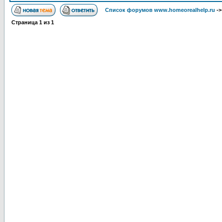
Список форумов www.homeorealhelp.ru
-
Страница
1
из
1