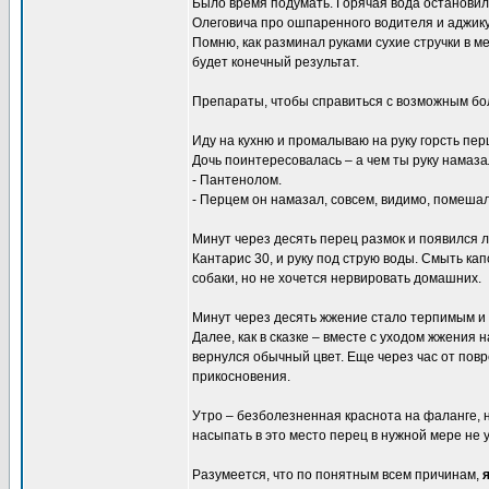
Было время подумать. Горячая вода остановила
Олеговича про ошпаренного водителя и аджику
Помню, как разминал руками сухие стручки в м
будет конечный результат.
Препараты, чтобы справиться с возможным бол
Иду на кухню и промалываю на руку горсть пер
Дочь поинтересовалась – а чем ты руку намаз
- Пантенолом.
- Перцем он намазал, совсем, видимо, помешал
Минут через десять перец размок и появился ле
Кантарис 30, и руку под струю воды. Смыть ка
собаки, но не хочется нервировать домашних.
Минут через десять жжение стало терпимым и 
Далее, как в сказке – вместе с уходом жжения
вернулся обычный цвет. Еще через час от пов
прикосновения.
Утро – безболезненная краснота на фаланге, н
насыпать в это место перец в нужной мере не 
Разумеется, что по понятным всем причинам,
я