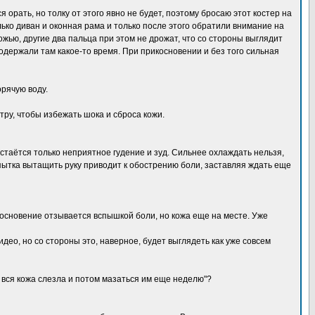
 орать, но толку от этого явно не будет, поэтому бросаю этот костер на
лько диван и оконная рама и только после этого обратили внимание на
жью, другие два пальца при этом не дрожат, что со стороны выглядит
подержали там какое-то время. При прикосновении и без того сильная
орячую воду.
стру, чтобы избежать шока и сброса кожи.
стаётся только неприятное гудение и зуд. Сильнее охлаждать нельзя,
пытка вытащить руку приводит к обострению боли, заставляя ждать еще
икосновение отзывается вспышкой боли, но кожа еще на месте. Уже
део, но со стороны это, наверное, будет выглядеть как уже совсем
 вся кожа слезла и потом мазаться им еще неделю"?