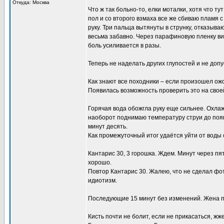
Откуда: Москва
Что ж так больно-то, елки моталки, хотя что т
пол и со второго взмаха все же сбиваю пламя с
руку. Три пальца вытянуты в струнку, отказыв
весьма забавно. Через парафиновую пленку вид
боль усиливается в разы.
Теперь не наделать других глупостей и не допу
Как знают все походники – если произошел ожог 
Появилась возможность проверить это на свое
Горячая вода обожгла руку еще сильнее. Охла
наоборот поднимаю температуру струи до появ
минут десять.
Как промежуточный итог удаётся уйти от воды
Кантарис 30, 3 горошка. Ждем. Минут через пя
хорошо.
Повтор Кантарис 30. Жалею, что не сделал фото
идиотизм.
Последующие 15 минут без изменений. Жена пы
Кисть почти не болит, если не прикасаться, жж