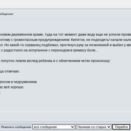
общения:
новом деревянном храме, туда на тот момент даже воду еще не успели прове
оэтому с громогласным предупреждением: Кипяток, не подходить! начали нали
л. Но какой-то сорванец подбежал, протянул руку за печенинкой и выбил у меня
 радостного на испуганное с переходом в гримасу боли...
 попутно ловлю взгляд ребенка и с облегчением четко произношу:
ца отвечаю:
просом и недоумением.
нас всё хорошо.
:
Показать сообщения: