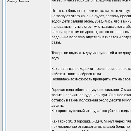
костер, и часть горящего парафина вылилась на
Откуда: Москва
Что ж так больно-то, елки моталки, хотя что т
но толку от этого явно не будет, поэтому брос
водой дети залили огонь, убедились, что в мин
пальца вытянуты в струнку, отказываются сги
пальца при этом не дрожат, что со стороны вы
ладонь на половину опустили в кипяток и поде
разы.
Теперь не наделать других глупостей и не допу
воду.
Как знают все походники – если произошел ожог 
избежать шока и сброса кожи.
Появилась возможность проверить это на свое
Горячая вода обожгла руку еще сильнее. Охла
только неприятное гудение и зуд. Сильнее ох
остаюсь в таком положении около десяти мину
десять.
Как промежуточный итог удаётся уйти от воды
Кантарис 30, 3 горошка. Ждем. Минут через пят
прикосновение отзывается вспышкой боли, но 