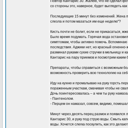
Повтор Кантарис 30. Жалею, что не сделал фот
со стороны это, наверное, будет выглядеть как
Последующие 15 минут без изменений. Жена пыт
слезла и потом мазаться им еще неделю"?
Кисть почти не болит, если не прикасаться, жж
Было время подумать. Горячая вода остановила
симптомам, чтобы активно помочь. Вспоминаю 
последствия. Аджики нет, но красный огненно
разминал руками сухие стручки в мельницу и ка
Кантарис на пару приемов и посмотрим каким б
Препараты, чтобы справиться с возможным бол
возможность проверить всю технологию на себ
Иду на кухню и промалываю на руку горсть пер
пораженным участкам, смачивая чтобы не свал
Дочь поинтересовалась – а чем ты руку намаз
- Пантенолом.
- Перцем он намазал, совсем, видимо, помешал
Минут через десять перец размок и появился ле
Кантарис 30, и руку под струю воды. Смыть к
воды. Хочется слегка поскулить, как это дела