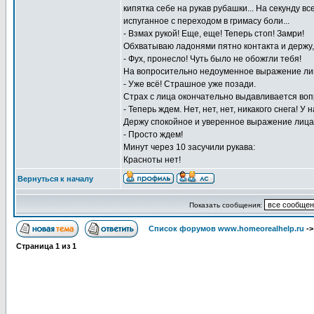
кипятка себе на рукав рубашки... На секунду в
испуганное с переходом в гримасу боли...
- Взмах рукой! Еще, еще! Теперь стоп! Замри!
Обхватываю ладонями пятно контакта и держу,
- Фух, пронесло! Чуть было не обожгли тебя!
На вопросительно недоуменное выражение ли
- Уже всё! Страшное уже позади.
Страх с лица окончательно выдавливается во
- Теперь ждем. Нет, нет, нет, никакого снега! У 
Держу спокойное и уверенное выражение лица
- Просто ждем!
Минут через 10 засучили рукава:
Красноты нет!
Вернуться к началу
Показать сообщения:
Список форумов www.homeorealhelp.ru
-
Страница
1
из
1