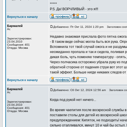
*****
P.S. Да! ВОРЧЛИВЫЙ - это я!!!
Вернуться к началу
Бармалей
Добавлено: Пт Окт 11, 2024 1:20 pm
Заголовок соо
Ас
Недавно знакомая прислала фото пятна ожога н
Зарегистрирован:
- В таком виде сейчас могла быть вся рука. Оп
23.04.2010
Сообщения: 401
Вспомнила тот твой случай ожога и не раздумы
Откуда: Москва
неожиданно пропала и так и сидела, поливая ру
дикая боль, чуть поменяю температуру - опять 
Через полчасика осторожно убрала руку из под
обратной стороне от падения струи вот этот шр
такой эффект. Больше нигде никаких следов от
Вернуться к началу
Бармалей
Добавлено: Сб Окт 12, 2024 12:56 am
Заголовок со
Ас
Когда под рукой нет ничего...
Зарегистрирован:
23.04.2010
Сообщения: 401
Во время чаепития после воскресной службы в
Откуда: Москва
поставили столы для детей из воскресной школ
предупреждением: Кипяток, не подходить! нача
сильно отапливался, минут 10 и чай бы остыл.