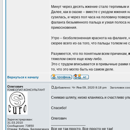
Минут через десять жжение стало терпимым и 
Далее, как в сказке – вместе с уходом жжения
сузилась, и через пол часа на половину повер
фаланга безымянного пальца и узкая полоса н
прикосновения.
Утро – безболезненная краснота на фаланге, 
скорее всего из-за того, что пальцы толком не
Разумеется, что по понятным всем причинам,
я
тяжелом ожоге еще кому-либо.
Это с трудом вписывается в привычные рамки п
то, что это могло быть на самом деле.
Вернуться к началу
Олегович
Добавлено: Чт Янв 09, 2020 8:18 pm
Заголовок соо
ГОМЕОПАТ-КОНСУЛЬТАНТ
Снимаю шляпу, низко кланяюсь и счастливо ул
Спасибо!
Олегович
Зарегистрирован:
31.03.2010
_________________
Сообщения: 73850
Все не так просто. Все просто не так!
Откуда: Кубань, Белореченск