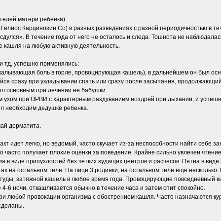
телей матери ребенка).
 Гелиос Карцинозин Co) в разных разведениях с разной периодичностью в теч
дулся». В течение года от него не осталось и следа. Тошнота не наблюдалас
де кашля на любую активную деятельность.
и тд, успешно применялись:
калывающая боль в горле, провоцирующая кашель), в дальнейшем он был осн
ся сразу при укладывании спать или сразу после засыпания, продолжающийс
ыл основным при лечении ее бабушки.
 ухом при ОРВИ с характерным раздуванием ноздрей при дыхании, и успешн
ыл необходим дедушке ребенка.
чай дерматита.
т идет легко, но ведомый, часто скучает из-за неспособности найти себе з
то часто получает плохие оценки за поведение. Крайне сильно увлечен чтением
я в виде припухлостей без четких зудящих центров и расчесов. Пятна в виде
тах на остальном теле. На лице 3 родинки, на остальном теле еще несколько. 
туды, затяжной кашель в любое время года. Провоцирующие повседневный к
е 4-6 ночи, откашливается обычно в течение часа и затем спит спокойно.
ри любой провокации организма с обострением кашля. Часто назначаются ку
сделаны.