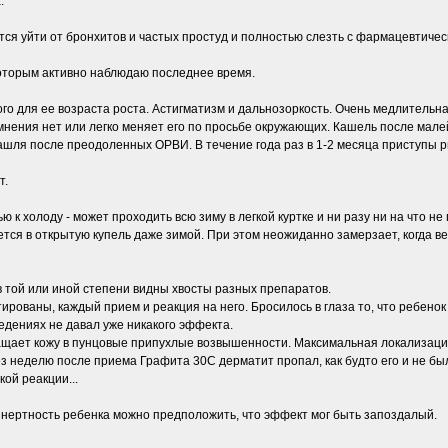
.
тся уйти от бронхитов и частых простуд и полностью слезть с фармацевтичес
 которым активно наблюдаю последнее время.
ого для ее возраста роста. Астигматизм и дальнозоркость. Очень медлительн
мнения нет или легко меняет его по просьбе окружающих. Кашель после мале
кашля после преодоленных ОРВИ. В течение года раз в 1-2 месяца приступы 
т.
 к холоду - может проходить всю зиму в легкой куртке и ни разу ни на что н
ется в открытую купель даже зимой. При этом неожиданно замерзает, когда 
в той или иной степени видны хвосты разных препаратов.
тированы, каждый прием и реакция на него. Бросилось в глаза то, что ребе
дениях не давал уже никакого эффекта.
ащает кожу в пунцовые припухлые возвышенности. Максимальная локализация
 неделю после приема Графита 30С дерматит пропал, как будто его и не был
ой реакции...
 инертность ребенка можно предположить, что эффект мог быть запоздалый.