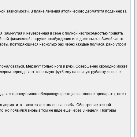
кой зависимости. В плане лечения атопического дерматита подвижек за
ая, замкнутая и неуверенная в себе с полной неспособностью принять
йшей физической нагрузки, возбуждения или даже смеха. Зимой часто
рвоты, повторяющиеся несколько раз через каждые полчаса, рано утром
е пожаловаться. Мерзнут только ноги и руки. Совершенно свободно может
вечером переодевает тоненькую футболку на ночную рубашку, явно не
нок давал хорошую многообещающую реакцию на многие препараты, но их
 дерматита – локтевые и коленные сгибы. Обострение весной.
о, но появился вновь в том же виде еще через 3 недели. Повторы