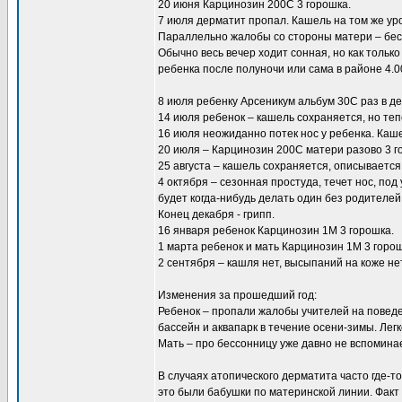
20 июня Карцинозин 200С 3 горошка.
7 июля дерматит пропал. Кашель на том же ур
Параллельно жалобы со стороны матери – бесс
Обычно весь вечер ходит сонная, но как только
ребенка после полуночи или сама в районе 4.00
8 июля ребенку Арсеникум альбум 30С раз в де
14 июля ребенок – кашель сохраняется, но теп
16 июля неожиданно потек нос у ребенка. Ка
20 июля – Карцинозин 200С матери разово 3 г
25 августа – кашель сохраняется, описывается 
4 октября – сезонная простуда, течет нос, по
будет когда-нибудь делать один без родителе
Конец декабря - грипп.
16 января ребенок Карцинозин 1М 3 горошка.
1 марта ребенок и мать Карцинозин 1М 3 горош
2 сентября – кашля нет, высыпаний на коже нет
Изменения за прошедший год:
Ребенок – пропали жалобы учителей на поведе
бассейн и аквапарк в течение осени-зимы. Лег
Мать – про бессонницу уже давно не вспоминае
В случаях атопического дерматита часто где-
это были бабушки по материнской линии. Факт