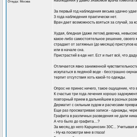
наблюдения у давно знакомой врача гомеопата
Откуда: Москва
За первый год наблюдения весьма удачно удае
3 года наблюдения практически нет.
Врач дает возможность взяться за случай, за
Худая, бледная (даже летом) девочка, невысок
какое-либо самостоятельное решение, своего 
страдает от затяжных (до месяца) приступов 
или в начале сна.
Пристрастий в еде нет. Ест и пьет всё, что даду
Отличается явно заниженной чувствительностью
искупаться в ледяной воде - бесстрашно окуна
терпит отсутствия хоть какой-то одежды.
Опрос не принес ничего, такое ощущение, что 
К счастью три года лечения хорошо задокумен
повторный прием в дальнейшем в разных разве
Дерматит с сильным зудом и расчесами превр
Еще раз просматриваю записи - однажды, через
Графита в различных разведения не дали никак
А что было до графита....?
За месяц до него Карцинозин 30С... Учитывая
- Ну-ка посмотри мне в глаза!