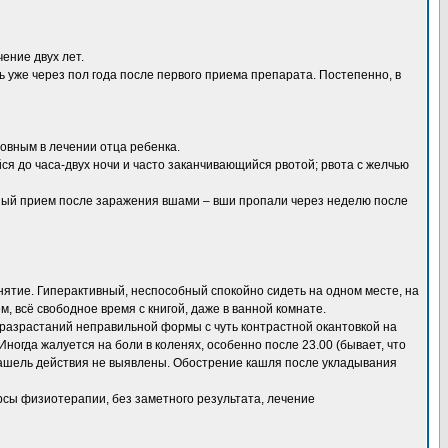
ение двух лет.
ь уже через пол года после первого приема препарата. Постепенно, в
овным в лечении отца ребенка.
я до часа-двух ночи и часто заканчивающийся рвотой; рвота с желчью
ый прием после заражения вшами – вши пропали через неделю после
анятие. Гиперактивный, неспособный спокойно сидеть на одном месте, на
, всё свободное время с книгой, даже в ванной комнате.
 разрастаний неправильной формы с чуть контрастной окантовкой на
Иногда жалуется на боли в коленях, особенно после 23.00 (бывает, что
ашель действия не выявлены. Обострение кашля после укладывания
рсы физиотерапии, без заметного результата, лечение