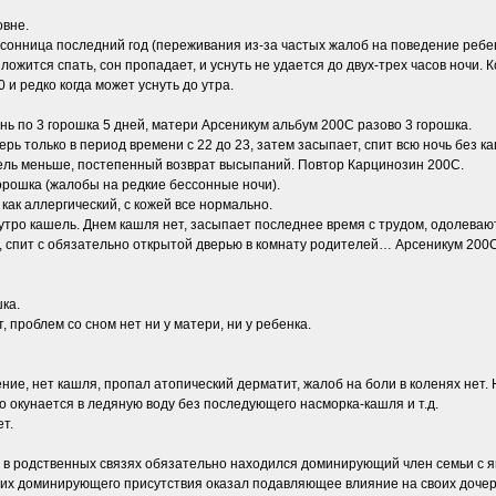
овне.
онница последний год (переживания из-за частых жалоб на поведение ребенка
 ложится спать, сон пропадает, и уснуть не удается до двух-трех часов ночи. 
 и редко когда может уснуть до утра.
нь по 3 горошка 5 дней, матери Арсеникум альбум 200С разово 3 горошка.
ерь только в период времени с 22 до 23, затем засыпает, спит всю ночь без 
шель меньше, постепенный возврат высыпаний. Повтор Карцинозин 200С.
орошка (жалобы на редкие бессонные ночи).
как аллергический, с кожей все нормально.
д утро кашель. Днем кашля нет, засыпает последнее время с трудом, одолеваю
й, спит с обязательно открытой дверью в комнату родителей… Арсеникум 200С
ка.
, проблем со сном нет ни у матери, ни у ребенка.
ние, нет кашля, пропал атопический дерматит, жалоб на боли в коленях нет
ко окунается в ледяную воду без последующего насморка-кашля и т.д.
т.
то в родственных связях обязательно находился доминирующий член семьи с 
 их доминирующего присутствия оказал подавляющее влияние на своих дочере