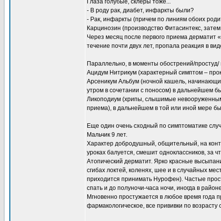
Глаза голубые, склеры тоже...
- В роду рак, диабет, инфаркты были?
- Рак, инфаркты (причем по линиям обоих роди
Карцинозин (производство Фитасинтекс, затем
Через месяц после первого приема дерматит «с
течение почти двух лет, пропала реакция в ви
Параллельно, в моменты обострений/простуд/ 
Ацидум Нитрикум (характерный симптом – про
Арсеникум Альбум (ночной кашель, начинающий
утром в сочетании с поносом) в дальнейшем б
Ликоподиум (хрипы, слышимые невооруженным
приема), в дальнейшем в той или иной мере б
Еще один очень сходный по симптоматике слу
Мальчик 9 лет.
Характер добродушный, общительный, на контак
уроках балуется, смешит одноклассников, за ч
Атопический дерматит. Ярко красные высыпани
сгибах локтей, коленях, шее и в случайных мес
приходится принимать Нурофен). Частые прос
спать и до полуночи-часа ночи, иногда в район
Мгновенно простужается в любое время года п
фармакологическое, все прививки по возрасту 