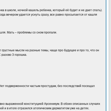
 в школе, ночной кашель ребенка, который её будит и не дает спать).
Когда вечером удается уснуть сразу, все равно просыпается от кашля
кашля. Мать – проблемы со сном пропали.
т грустные мысли на разные темы, чаще про будущее и про то, что он
 разово 3 горошка.
. Нет подверженности частым простудам, без последствий посещал
явно выраженной конституцией Арсеникум. В обоих описанных случаях
й и в итоге отразился атопическим дерматитом уже на детях.