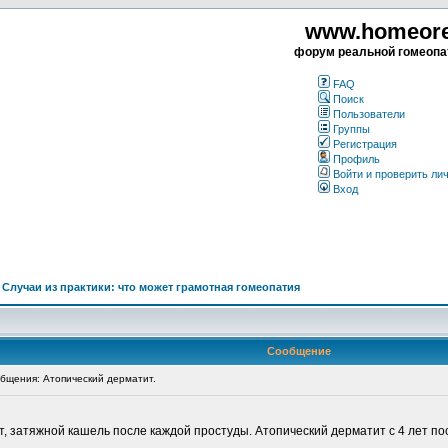
www.homeorea
форум реальной гомеопа
FAQ
Поиск
Пользователи
Группы
Регистрация
Профиль
Войти и проверить ли
Вход
>
Случаи из практики: что может грамотная гомеопатия
Сообщение
щения: Атопический дерматит.
т, затяжной кашель после каждой простуды. Атопический дерматит с 4 лет по