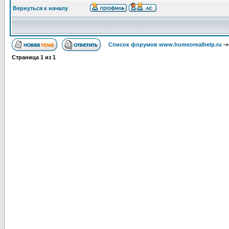
Вернуться к началу
Список форумов www.homeorealhelp.ru
-
Страница
1
из
1