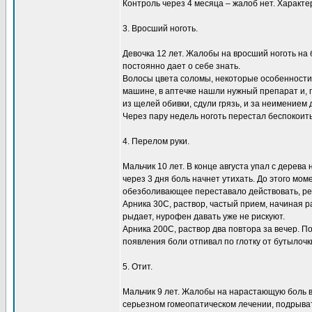
Контроль через 4 месяца – жалоб нет. Характе
3. Вросший ноготь.
Девочка 12 лет. Жалобы на вросший ноготь на
постоянно дает о себе знать.
Волосы цвета соломы, некоторые особенности 
машине, в аптечке нашли нужный препарат и, п
из щелей обивки, сдули грязь, и за неимением д
Через пару недель ноготь перестал беспокоить,
4. Перелом руки.
Мальчик 10 лет. В конце августа упал с дерева 
через 3 дня боль начнет утихать. До этого мом
обезболивающее переставало действовать, ре
Арника 30С, раствор, частый прием, начиная р
рыдает, нурофен давать уже не рискуют.
Арника 200С, раствор два повтора за вечер. П
появления боли отпивал по глотку от бутылочк
5. Отит.
Мальчик 9 лет. Жалобы на нарастающую боль в 
серьезном гомеопатическом лечении, подрыва