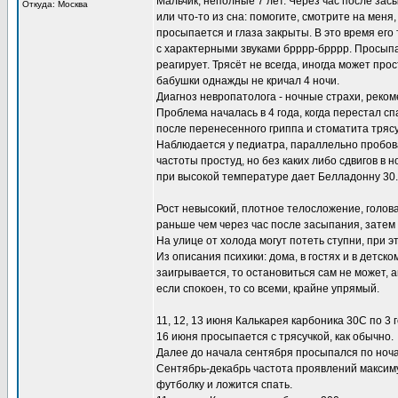
Мальчик, неполные 7 лет. Через час после засы
Откуда: Москва
или что-то из сна: помогите, смотрите на меня
просыпается и глаза закрыты. В это время его 
с характерными звуками брррр-брррр. Просыпае
реагирует. Трясёт не всегда, иногда может прос
бабушки однажды не кричал 4 ночи.
Диагноз невропатолога - ночные страхи, реком
Проблема началась в 4 года, когда перестал спа
после перенесенного гриппа и стоматита тряс
Наблюдается у педиатра, параллельно пробов
частоты простуд, но без каких либо сдвигов в
при высокой температуре дает Белладонну 30.
Рост невысокий, плотное телосложение, голова
раньше чем через час после засыпания, затем 
На улице от холода могут потеть ступни, при э
Из описания психики: дома, в гостях и в детск
заигрывается, то остановиться сам не может, а
если спокоен, то со всеми, крайне упрямый.
11, 12, 13 июня Калькарея карбоника 30С по 3 
16 июня просыпается с трясучкой, как обычно.
Далее до начала сентября просыпался по ночам 
Сентябрь-декабрь частота проявлений максиму
футболку и ложится спать.