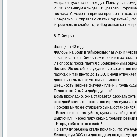
метра от туалета не отходит. Приступы неожид
21.20 Арсеникум Альбум 30С, разово 3 горошка
полчаса. С момента приема препарата позывы п
Прекрасно... Отправляю спать с гарантией, чт
Утром легкая слабость, в обед легкая кратков
8. Гайморит
Женщина 43 года.
Жалобы на боли в гайморовых пазухах и чувств
заканчивается гайморитом и лечится затем ан
Из опроса: просыпается с болезненными ощуще
больно. Явное общее ухудшение состояния посл
пазухах, и так где-то до 19.00. К ночи отпуска
дополнительные симптомы не может.
Внешность, вернее фигура - плечи и грудь худ
Голос спокойный и добродушный.
Дома прохладно, окна старается держать хоть 
соседней комнате постоянно играла музыка с
Проходя мимо её старшего сына, остановился 
- Выключите, пожалуйста, музыкальный центр!
Выключил... Через пару секунд громкий резкий г
- Игорь, тебя это не спасёт!
По взгляду ребенка стало понятно, что это буд
Ликоподиум 30С три дня подряд по одному при