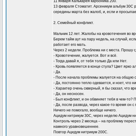
11 января Калькарея карбоника 200.
13 февраля Стоматит. Арсеникум альбум 30С 
середины марта без жалоб, и, если и просыпает
2. Семейный конфликт.
Мальчик 12 лет. Жалобы на кровотечения во в
Берем тайм аут на пару недель, на случай, ес
работает его мать.
Через 2 недели. Проблема ни с места. Прошу 
- Кровотечение, жалуется. Вот и всё.
- Тогда давай я, от тебя только Да или Нет.
- Кровь появляется в конце стула? Цвет ярко 
- Да.
- После начала проблемы жалуется на общую 
- Да, постоянно тепло одевается, и ноет, что н
- Характер очень скверный, я бы сказал, что в
- Да, он несносен.
- Был конфликт, и он обвиняет тебя в чем-то?
- Да, после развода, через какое-то время он 
Ничего не помогало, вообще ничего.
Ацидум нитрикум 30С, через неделю Ацидум ни
Контроль через 2 месяца – на проблему перест
намного уравновешеннее.
Повтор Ацидум нитрикум 200С.