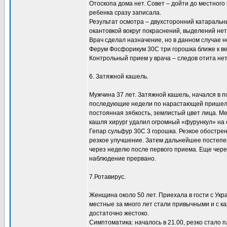
Отоскопа дома нет. Совет – дойти до местного 
ребенка сразу записала.
Результат осмотра – двухсторонний катаральны
окантовкой вокруг покраснений, выделений нет
Врач сделал назначение, но в данном случае н
Ферум Фосфорикум 30С три горошка ближе к ве
Контрольный прием у врача – следов отита нет
6. Затяжной кашель.
Мужчина 37 лет. Затяжной кашель, начался в п
последующие недели по нарастающей пришел к 
постоянная зябкость, землистый цвет лица. М
кашля хирург удалил огромный «фурункул» на 
Гепар сульфур 30С 3 горошка. Резкое обостре
резкое улучшение. Затем дальнейшее постепе
через неделю после первого приема. Еще чере
наблюдение прервано.
7.Ротавирус.
Женщина около 50 лет. Приехала в гости с Укр
местные за много лет стали привычными и с ка
достаточно жестоко.
Симптоматика: началось в 21.00, резко стало п