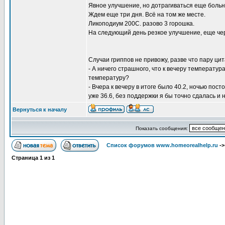
Явное улучшение, но дотрагиваться еще больн
Ждем еще три дня. Всё на том же месте.
Ликоподиум 200С. разово 3 горошка.
На следующий день резкое улучшение, еще чер
Случаи гриппов не привожу, разве что пару цит
- А ничего страшного, что к вечеру температур
температуру?
- Вчера к вечеру в итоге было 40.2, ночью пос
уже 36.6, без поддержки я бы точно сдалась и
Вернуться к началу
Показать сообщения:
Список форумов www.homeorealhelp.ru
-
Страница
1
из
1