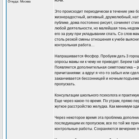
ночи.
Откуда: Москва
Это происходит периодически в течение уже б
жизнерадостный, активный, дружелюбный, нату
публике, дома постоянно рисует, сочиняет сти
любой деятельности, но малейшая тень недов
его за руку при укладывании спать. Со слов м
столь резкой смены отношения к учебе выясни
контрольная работа…
Напрашивается Фосфор. Пробуем дать 3 горош
опросы мамы ни к чему не приводят. Берем тай
Появляется дополнительная симптоматика – 
причитаниями: а вдруг я что-то забыл или сдел
заканчивается бессонницей и ночным подъемо
пропускать.
Консультации школьного психолога и практику
Еще через какое-то время. По утрам, прямо пе
жуткое расстройство желудка. Как минимум оди
Через некоторое время эта проблема дополнил
последующим их пропуском, все по той же прич
контрольные работы. Сохраняются вечерние п