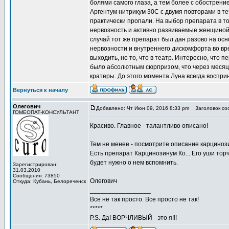
болями самого глаза, а тем более с обострени
Аргентум нитрикум 30С с двумя повторами в те
практически пропали. На выбор препарата в то
нервозность и активно развиваемые женщиной
случай тот же препарат был дан разово на ос
нервозности и внутреннего дискомфорта во вр
выходить, не то, что в театр. Интересно, что 
было абсолютным сюрпризом, что через меся
кратеры. До этого момента Луна всегда воспри
Вернуться к началу
Олегович
Добавлено: Чт Июн 09, 2016 8:33 pm
Заголовок со
ГОМЕОПАТ-КОНСУЛЬТАНТ
Красиво. Главное - талантливо описано!
Тем не менее - посмотрите описание карциноз
Есть препарат Карцинозинум Ко... Его уши торч
будет нужно о нем вспомнить.
Зарегистрирован:
31.03.2010
Сообщения: 73850
Олегович
Откуда: Кубань, Белореченск
_________________
Все не так просто. Все просто не так!
*****
P.S. Да! ВОРЧЛИВЫЙ - это я!!!