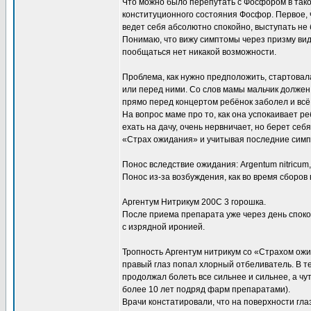
Что можно было перепутать с Фосфором в тако
конституционного состояния Фосфор. Первое, ч
ведет себя абсолютно спокойно, выступать не 
Понимаю, что вижу симптомы через призму вид
пообщаться нет никакой возможности.
Проблема, как нужно предположить, стартовал
или перед ними. Со слов мамы мальчик должен
прямо перед концертом ребёнок заболел и всё р
На вопрос маме про то, как она успокаивает реб
ехать на дачу, очень нервничает, но берет с
«Страх ожидания» и учитывая последние симп
Понос вследствие ожидания: Argentum nitricum
Понос из-за возбуждения, как во время сборов в
Аргентум Нитрикум 200С 3 горошка.
После приема препарата уже через день спок
с изрядной иронией.
Тропность Аргентум нитрикум со «Страхом ожи
правый глаз попал хлорный отбеливатель. В т
продолжал болеть все сильнее и сильнее, а чу
более 10 лет подряд фарм препаратами).
Врачи констатировали, что на поверхности гла