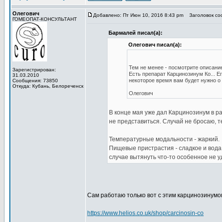
Олегович
Добавлено: Пт Июн 10, 2016 8:43 pm
Заголовок со
ГОМЕОПАТ-КОНСУЛЬТАНТ
Бармалей писал(а):
Олегович писал(а):
Тем не менее - посмотрите описани
Зарегистрирован:
Есть препарат Карцинозинум Ко... Е
31.03.2010
некоторое время вам будет нужно о
Сообщения: 73850
Откуда: Кубань, Белореченск
Олегович
В конце мая уже дал Карцинозинум в ра
не представиться. Случай не бросаю, т
Температурные модальности - жаркий.
Пищевые пристрастия - сладкое и вода
случае вытянуть что-то особенное не у
Сам работаю только вот с этим карцинозинумо
https://www.helios.co.uk/shop/carcinosin-co