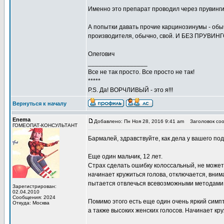
Именно это препарат проводил через прувинги
А попытки давать прочие карцинозинумы - обы
производителя, обычно, свой. И БЕЗ ПРУВИНГ
Олегович
_________________
Все не так просто. Все просто не так!
*****
P.S. Да! ВОРЧЛИВЫЙ - это я!!!
Вернуться к началу
Enema
Добавлено: Пн Ноя 28, 2016 9:41 am
Заголовок соо
ГОМЕОПАТ-КОНСУЛЬТАНТ
Бармалей, здравствуйте, как дела у вашего по
Еще один мальчик, 12 лет.
Страх сделать ошибку колоссальный, не может
начинает кружиться голова, отключается, внима
пытается отвлечься всевозможными методами, 
Зарегистрирован:
02.04.2010
Сообщения: 2024
Помимо этого есть еще один очень яркий симпто
Откуда: Москва
а также высоких женских голосов. Начинает кру