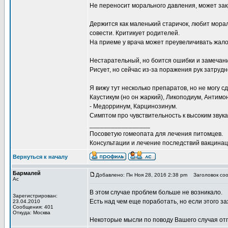
Не переносит морального давления, может зак
Держится как маленький старичок, любит мора
совести. Критикует родителей.
На приеме у врача может преувеличивать жалоб
Нестарательный, но боится ошибки и замечан
Рисует, но сейчас из-за поражения рук затруд
Я вижу тут несколько препаратов, но не могу с
Каустикум (но он жаркий), Ликоподиум, Антимон
- Медорринум, Карцинозинум.
Симптом про чувствительность к высоким звукам
_________________
Посоветую гомеопата для лечения питомцев.
Консультации и лечение последствий вакцинаци
Вернуться к началу
Бармалей
Добавлено: Пн Ноя 28, 2016 2:38 pm
Заголовок соо
Ас
В этом случае проблем больше не возникало.
Зарегистрирован:
Есть над чем еще поработать, но если этого за
23.04.2010
Сообщения: 401
Откуда: Москва
Некоторые мысли по поводу Вашего случая отп