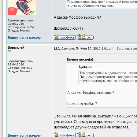
Пищевые пристрастия - сладкое и вода ком
что-то особенное не удалось.
А как же Фосфор выходил?
Зарегистрирован:
02.04.2010
Сообщения: 2024
Шоколад любит?
Откуда: Москва
Вернуться к началу
Бармалей
Добавлено: Пт Июн 10, 2016 1:01 am
Заголовок со
Ас
Enema писал(а):
Зарегистрирован:
23.04.2010
Цитата:
Сообщения: 401
Откуда: Москва
Температурные модальности - жарк
Пищевые пристрастия - сладкое и в
случае вытянуть что-то особенное н
А как же Фосфор выходил?
Шоколад любит?
Это была явная ошибка. Выходил из общих пре
уже позже. Опрос давал противоречивые данные
Шоколад от других сладостей не отделяет.
Вернуться к началу