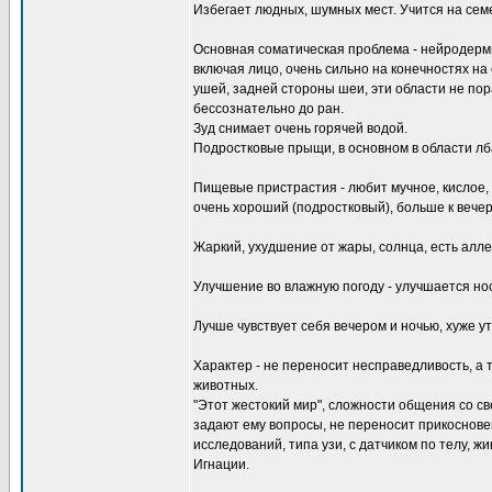
Избегает людных, шумных мест. Учится на семе
Основная соматическая проблема - нейродерми
включая лицо, очень сильно на конечностях на с
ушей, задней стороны шеи, эти области не пора
бессознательно до ран.
Зуд снимает очень горячей водой.
Подростковые прыщи, в основном в области лба
Пищевые пристрастия - любит мучное, кислое, 
очень хороший (подростковый), больше к вечер
Жаркий, ухудшение от жары, солнца, есть алле
Улучшение во влажную погоду - улучшается но
Лучше чувствует себя вечером и ночью, хуже ут
Характер - не переносит несправедливость, а 
животных.
"Этот жестокий мир", сложности общения со све
задают ему вопросы, не переносит прикоснове
исследований, типа узи, с датчиком по телу, ж
Игнации.