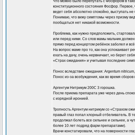
Что можно было перепутать с Фосфором в тако
конституционного состояния Фосфор. Первое, ч
ведет себя абсолютно спокойно, выступать не 
Понимаю, что вижу симптомы через призму вид
пообщаться нет никакой возможности.
Проблема, как нужно предположить, стартовал
или перед ними. Со слов мамы мальчик должен
прямо перед концертом ребёнок заболел и всё р
На вопрос маме про то, как она успокаивает реб
ехать на дачу, очень нервничает, но берет с
«Страх ожидания» и учитывая последние симп
Понос вследствие ожидания: Argentum nitricum
Понос из-за возбуждения, как во время сборов в
Аргентум Нитрикум 200С 3 горошка.
После приема препарата уже через день спок
с изрядной иронией.
Тропность Аргентум нитрикум со «Страхом ожи
правый глаз попал хлорный отбеливатель. В т
продолжал болеть все сильнее и сильнее, а чу
более 10 лет подряд фарм препаратами).
Врачи констатировали, что на поверхности гла