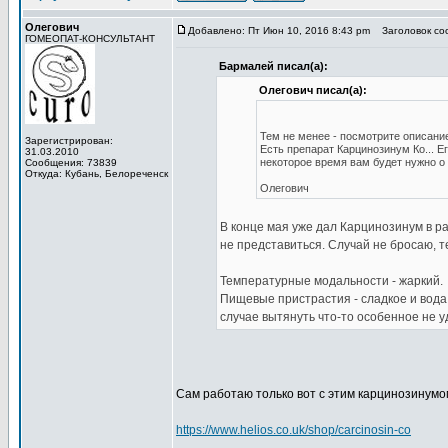
Олегович
Добавлено: Пт Июн 10, 2016 8:43 pm
Заголовок со
ГОМЕОПАТ-КОНСУЛЬТАНТ
Бармалей писал(а):
Олегович писал(а):
Тем не менее - посмотрите описани
Зарегистрирован:
Есть препарат Карцинозинум Ко... Е
31.03.2010
некоторое время вам будет нужно о
Сообщения: 73839
Откуда: Кубань, Белореченск
Олегович
В конце мая уже дал Карцинозинум в ра
не представиться. Случай не бросаю, т
Температурные модальности - жаркий.
Пищевые пристрастия - сладкое и вода
случае вытянуть что-то особенное не у
Сам работаю только вот с этим карцинозинумо
https://www.helios.co.uk/shop/carcinosin-co