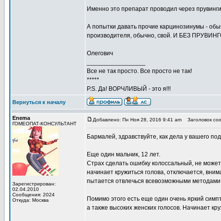
Именно это препарат проводил через прувинги
А попытки давать прочие карцинозинумы - обы
производителя, обычно, свой. И БЕЗ ПРУВИНГ
Олегович
_________________
Все не так просто. Все просто не так!
*****
P.S. Да! ВОРЧЛИВЫЙ - это я!!!
Вернуться к началу
Enema
Добавлено: Пн Ноя 28, 2016 9:41 am
Заголовок соо
ГОМЕОПАТ-КОНСУЛЬТАНТ
Бармалей, здравствуйте, как дела у вашего по
Еще один мальчик, 12 лет.
Страх сделать ошибку колоссальный, не может
начинает кружиться голова, отключается, внима
пытается отвлечься всевозможными методами, 
Зарегистрирован:
02.04.2010
Сообщения: 2024
Помимо этого есть еще один очень яркий симпто
Откуда: Москва
а также высоких женских голосов. Начинает кру