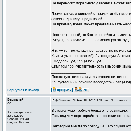
Не переносит морального давления, может зак
Держится как маленький старичок, любит мора
совести. Критикует родителей.
На приеме у врача может преувеличивать жалоб
Нестарательный, но боится ошибки и замечан
Рисует, но сейчас из-за поражения рук затруд
Я вижу тут несколько препаратов, но не могу с
Каустикум (но он жаркий), Ликоподиум, Антимон
- Медорринум, Карцинозинум.
Симптом про чувствительность к высоким звукам
_________________
Посоветую гомеопата для лечения питомцев.
Консультации и лечение последствий вакцинаци
Вернуться к началу
Бармалей
Добавлено: Пн Ноя 28, 2016 2:38 pm
Заголовок соо
Ас
В этом случае проблем больше не возникало.
Зарегистрирован:
Есть над чем еще поработать, но если этого за
23.04.2010
Сообщения: 401
Откуда: Москва
Некоторые мысли по поводу Вашего случая отп