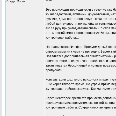
ночи.
Откуда: Москва
Это происходит периодически в течение уже б
жизнерадостный, активный, дружелюбный, нату
публике, дома постоянно рисует, сочиняет сти
любой деятельности, но малейшая тень недов
его за руку при укладывании спать. Со слов м
столь резкой смены отношения к учебе выясни
контрольная работа…
Напрашивается Фосфор. Пробуем дать 3 горош
опросы мамы ни к чему не приводят. Берем тай
Появляется дополнительная симптоматика – 
причитаниями: а вдруг я что-то забыл или сдел
заканчивается бессонницей и ночным подъемо
пропускать.
Консультации школьного психолога и практику
Еще через какое-то время. По утрам, прямо пе
жуткое расстройство желудка. Как минимум оди
Через некоторое время эта проблема дополнил
последующим их пропуском, все по той же прич
контрольные работы. Сохраняются вечерние п