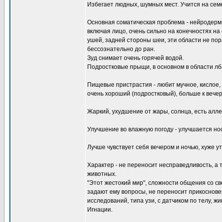
Избегает людных, шумных мест. Учится на семе
Основная соматическая проблема - нейродерми
включая лицо, очень сильно на конечностях на с
ушей, задней стороны шеи, эти области не пора
бессознательно до ран.
Зуд снимает очень горячей водой.
Подростковые прыщи, в основном в области лба
Пищевые пристрастия - любит мучное, кислое, 
очень хороший (подростковый), больше к вечер
Жаркий, ухудшение от жары, солнца, есть алле
Улучшение во влажную погоду - улучшается но
Лучше чувствует себя вечером и ночью, хуже ут
Характер - не переносит несправедливость, а 
животных.
"Этот жестокий мир", сложности общения со све
задают ему вопросы, не переносит прикоснове
исследований, типа узи, с датчиком по телу, ж
Игнации.