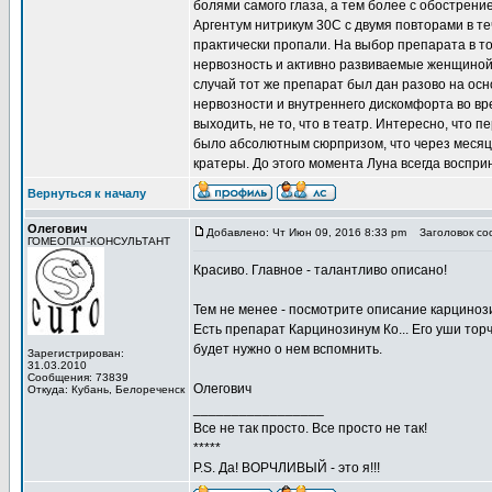
болями самого глаза, а тем более с обострени
Аргентум нитрикум 30С с двумя повторами в те
практически пропали. На выбор препарата в то
нервозность и активно развиваемые женщиной
случай тот же препарат был дан разово на ос
нервозности и внутреннего дискомфорта во вр
выходить, не то, что в театр. Интересно, что 
было абсолютным сюрпризом, что через меся
кратеры. До этого момента Луна всегда воспри
Вернуться к началу
Олегович
Добавлено: Чт Июн 09, 2016 8:33 pm
Заголовок со
ГОМЕОПАТ-КОНСУЛЬТАНТ
Красиво. Главное - талантливо описано!
Тем не менее - посмотрите описание карциноз
Есть препарат Карцинозинум Ко... Его уши торч
будет нужно о нем вспомнить.
Зарегистрирован:
31.03.2010
Сообщения: 73839
Олегович
Откуда: Кубань, Белореченск
_________________
Все не так просто. Все просто не так!
*****
P.S. Да! ВОРЧЛИВЫЙ - это я!!!