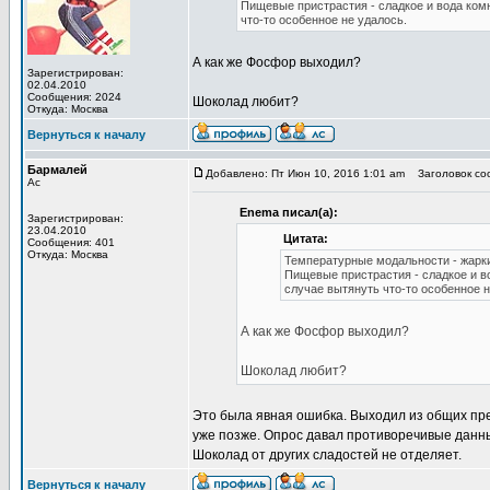
Пищевые пристрастия - сладкое и вода ком
что-то особенное не удалось.
А как же Фосфор выходил?
Зарегистрирован:
02.04.2010
Сообщения: 2024
Шоколад любит?
Откуда: Москва
Вернуться к началу
Бармалей
Добавлено: Пт Июн 10, 2016 1:01 am
Заголовок со
Ас
Enema писал(а):
Зарегистрирован:
23.04.2010
Цитата:
Сообщения: 401
Откуда: Москва
Температурные модальности - жарк
Пищевые пристрастия - сладкое и в
случае вытянуть что-то особенное н
А как же Фосфор выходил?
Шоколад любит?
Это была явная ошибка. Выходил из общих пре
уже позже. Опрос давал противоречивые данные
Шоколад от других сладостей не отделяет.
Вернуться к началу