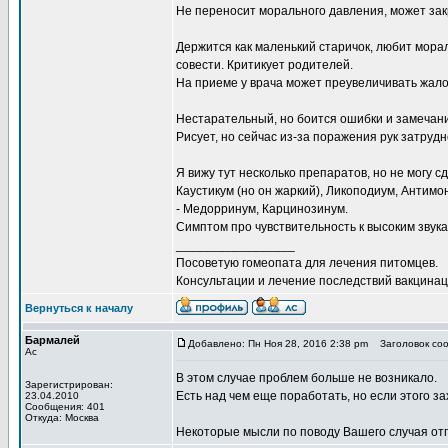
Не переносит морального давления, может зак
Держится как маленький старичок, любит мора
совести. Критикует родителей.
На приеме у врача может преувеличивать жалоб
Нестарательный, но боится ошибки и замечан
Рисует, но сейчас из-за поражения рук затруд
Я вижу тут несколько препаратов, но не могу с
Каустикум (но он жаркий), Ликоподиум, Антимон
- Медорринум, Карцинозинум.
Симптом про чувствительность к высоким звукам
_________________
Посоветую гомеопата для лечения питомцев.
Консультации и лечение последствий вакцинаци
Вернуться к началу
Бармалей
Добавлено: Пн Ноя 28, 2016 2:38 pm
Заголовок соо
Ас
В этом случае проблем больше не возникало.
Зарегистрирован:
Есть над чем еще поработать, но если этого за
23.04.2010
Сообщения: 401
Откуда: Москва
Некоторые мысли по поводу Вашего случая отп