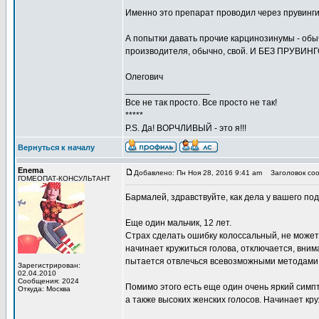
Именно это препарат проводил через прувинги
А попытки давать прочие карцинозинумы - обы
производителя, обычно, свой. И БЕЗ ПРУВИНГ
Олегович
_________________
Все не так просто. Все просто не так!
*****
P.S. Да! ВОРЧЛИВЫЙ - это я!!!
Вернуться к началу
Enema
Добавлено: Пн Ноя 28, 2016 9:41 am
Заголовок соо
ГОМЕОПАТ-КОНСУЛЬТАНТ
Бармалей, здравствуйте, как дела у вашего по
Еще один мальчик, 12 лет.
Страх сделать ошибку колоссальный, не может
начинает кружиться голова, отключается, внима
пытается отвлечься всевозможными методами, 
Зарегистрирован:
02.04.2010
Сообщения: 2024
Помимо этого есть еще один очень яркий симпто
Откуда: Москва
а также высоких женских голосов. Начинает кру