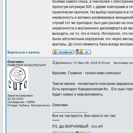
болями самого глаза, а тем более с обострени
Аргентум нитрикум 30С с двумя повторами в те
практически пропали. На выбор препарата в то
нервозность и активно развиваемые женщиной
случай тот же препарат был дан разово на ос
нервозности и внутреннего дискомфорта во вр
выходить, не то, что в театр. Интересно, что 
было абсолютным сюрпризом, что через меся
кратеры. До этого момента Луна всегда воспри
Вернуться к началу
Олегович
Добавлено: Чт Июн 09, 2016 8:33 pm
Заголовок со
ГОМЕОПАТ-КОНСУЛЬТАНТ
Красиво. Главное - талантливо описано!
Тем не менее - посмотрите описание карциноз
Есть препарат Карцинозинум Ко... Его уши торч
будет нужно о нем вспомнить.
Зарегистрирован:
31.03.2010
Сообщения: 73850
Олегович
Откуда: Кубань, Белореченск
_________________
Все не так просто. Все просто не так!
*****
P.S. Да! ВОРЧЛИВЫЙ - это я!!!