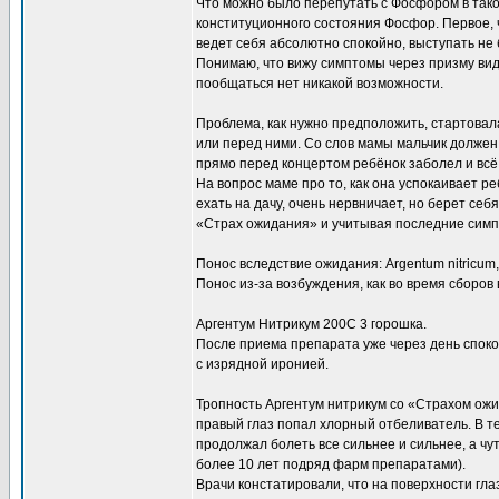
Что можно было перепутать с Фосфором в тако
конституционного состояния Фосфор. Первое, ч
ведет себя абсолютно спокойно, выступать не 
Понимаю, что вижу симптомы через призму вид
пообщаться нет никакой возможности.
Проблема, как нужно предположить, стартовал
или перед ними. Со слов мамы мальчик должен
прямо перед концертом ребёнок заболел и всё р
На вопрос маме про то, как она успокаивает реб
ехать на дачу, очень нервничает, но берет с
«Страх ожидания» и учитывая последние симп
Понос вследствие ожидания: Argentum nitricum
Понос из-за возбуждения, как во время сборов в
Аргентум Нитрикум 200С 3 горошка.
После приема препарата уже через день спок
с изрядной иронией.
Тропность Аргентум нитрикум со «Страхом ожи
правый глаз попал хлорный отбеливатель. В т
продолжал болеть все сильнее и сильнее, а чу
более 10 лет подряд фарм препаратами).
Врачи констатировали, что на поверхности гла