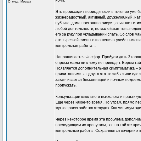
ночи.
Откуда: Москва
Это происходит периодически в течение уже б
жизнерадостный, активный, дружелюбный, нату
публике, дома постоянно рисует, сочиняет сти
любой деятельности, но малейшая тень недов
его за руку при укладывании спать. Со слов м
столь резкой смены отношения к учебе выясни
контрольная работа…
Напрашивается Фосфор. Пробуем дать 3 горош
опросы мамы ни к чему не приводят. Берем тай
Появляется дополнительная симптоматика – 
причитаниями: а вдруг я что-то забыл или сдел
заканчивается бессонницей и ночным подъемо
пропускать.
Консультации школьного психолога и практику
Еще через какое-то время. По утрам, прямо пе
жуткое расстройство желудка. Как минимум оди
Через некоторое время эта проблема дополнил
последующим их пропуском, все по той же прич
контрольные работы. Сохраняются вечерние п