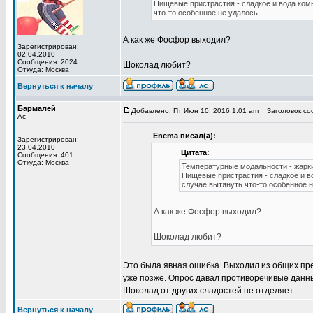
Пищевые пристрастия - сладкое и вода ком
что-то особенное не удалось.
А как же Фосфор выходил?
Зарегистрирован:
02.04.2010
Сообщения: 2024
Шоколад любит?
Откуда: Москва
Вернуться к началу
Бармалей
Добавлено: Пт Июн 10, 2016 1:01 am
Заголовок со
Ас
Enema писал(а):
Зарегистрирован:
23.04.2010
Цитата:
Сообщения: 401
Откуда: Москва
Температурные модальности - жарк
Пищевые пристрастия - сладкое и в
случае вытянуть что-то особенное н
А как же Фосфор выходил?
Шоколад любит?
Это была явная ошибка. Выходил из общих пре
уже позже. Опрос давал противоречивые данные
Шоколад от других сладостей не отделяет.
Вернуться к началу