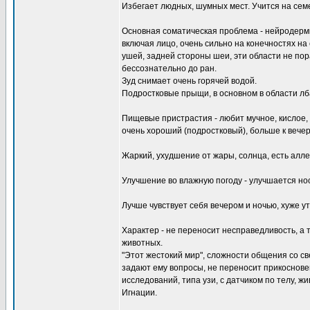
Избегает людных, шумных мест. Учится на семе
Основная соматическая проблема - нейродерми
включая лицо, очень сильно на конечностях на с
ушей, задней стороны шеи, эти области не пора
бессознательно до ран.
Зуд снимает очень горячей водой.
Подростковые прыщи, в основном в области лба
Пищевые пристрастия - любит мучное, кислое, 
очень хороший (подростковый), больше к вечер
Жаркий, ухудшение от жары, солнца, есть алле
Улучшение во влажную погоду - улучшается но
Лучше чувствует себя вечером и ночью, хуже ут
Характер - не переносит несправедливость, а 
животных.
"Этот жестокий мир", сложности общения со све
задают ему вопросы, не переносит прикоснове
исследований, типа узи, с датчиком по телу, ж
Игнации.