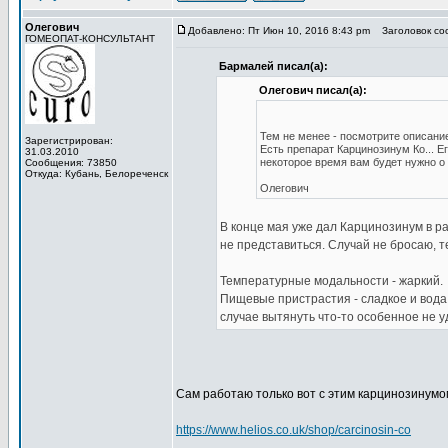
Олегович
Добавлено: Пт Июн 10, 2016 8:43 pm
Заголовок со
ГОМЕОПАТ-КОНСУЛЬТАНТ
Бармалей писал(а):
Олегович писал(а):
Тем не менее - посмотрите описани
Зарегистрирован:
Есть препарат Карцинозинум Ко... Е
31.03.2010
некоторое время вам будет нужно о
Сообщения: 73850
Откуда: Кубань, Белореченск
Олегович
В конце мая уже дал Карцинозинум в ра
не представиться. Случай не бросаю, т
Температурные модальности - жаркий.
Пищевые пристрастия - сладкое и вода
случае вытянуть что-то особенное не у
Сам работаю только вот с этим карцинозинумо
https://www.helios.co.uk/shop/carcinosin-co