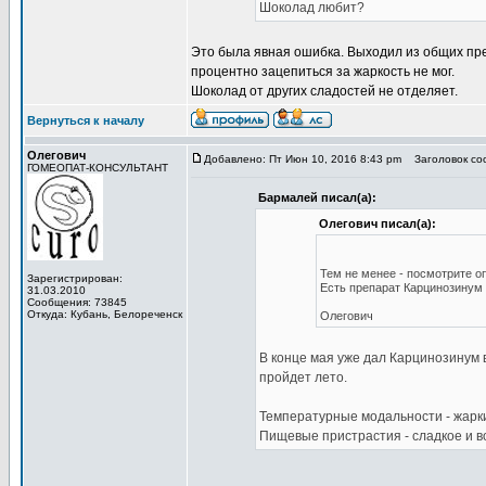
Шоколад любит?
Это была явная ошибка. Выходил из общих пре
процентно зацепиться за жаркость не мог.
Шоколад от других сладостей не отделяет.
Вернуться к началу
Олегович
Добавлено: Пт Июн 10, 2016 8:43 pm
Заголовок со
ГОМЕОПАТ-КОНСУЛЬТАНТ
Бармалей писал(а):
Олегович писал(а):
Тем не менее - посмотрите о
Зарегистрирован:
Есть препарат Карцинозинум К
31.03.2010
Сообщения: 73845
Откуда: Кубань, Белореченск
Олегович
В конце мая уже дал Карцинозинум в
пройдет лето.
Температурные модальности - жарк
Пищевые пристрастия - сладкое и во