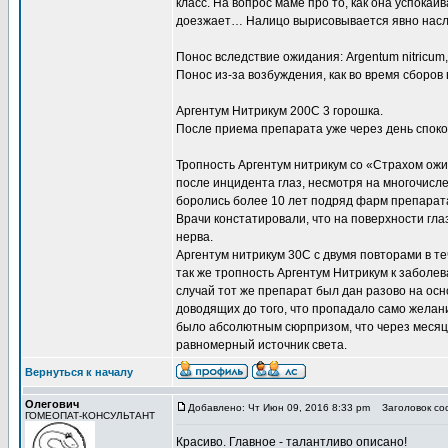
класс. На вопрос маме про то, как она успокаив
доезжает… Налицо вырисовывается явно насле
Понос вследствие ожидания: Argentum nitricum
Понос из-за возбуждения, как во время сборов в
Аргентум Нитрикум 200С 3 горошка.
После приема препарата уже через день споко
Тропность Аргентум нитрикум со «Страхом ожи
после инцидента глаз, несмотря на многочисле
боролись более 10 лет подряд фарм препарат
Врачи констатировали, что на поверхности гла
нерва.
Аргентум нитрикум 30С с двумя повторами в те
так же тропность Аргентум Нитрикум к заболе
случай тот же препарат был дан разово на ос
доводящих до того, что пропадало само желание
было абсолютным сюрпризом, что через месяц
равномерный источник света.
Вернуться к началу
Олегович
Добавлено: Чт Июн 09, 2016 8:33 pm
Заголовок со
ГОМЕОПАТ-КОНСУЛЬТАНТ
Красиво. Главное - талантливо описано!