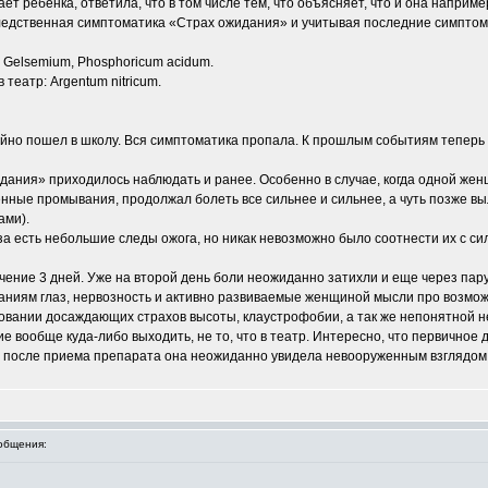
ает ребенка, ответила, что в том числе тем, что объясняет, что и она например
дственная симптоматика «Страх ожидания» и учитывая последние симптомы
, Gelsemium, Phosphoricum acidum.
 театр: Argentum nitricum.
йно пошел в школу. Вся симптоматика пропала. К прошлым событиям теперь 
дания» приходилось наблюдать и ранее. Особенно в случае, когда одной жен
нные промывания, продолжал болеть все сильнее и сильнее, а чуть позже выл
ами).
за есть небольшие следы ожога, но никак невозможно было соотнести их с си
чение 3 дней. Уже на второй день боли неожиданно затихли и еще через пар
ваниям глаз, нервозность и активно развиваемые женщиной мысли про возмо
новании досаждающих страхов высоты, клаустрофобии, а так же непонятной н
 вообще куда-либо выходить, не то, что в театр. Интересно, что первичное д
 после приема препарата она неожиданно увидела невооруженным взглядом Л
общения: