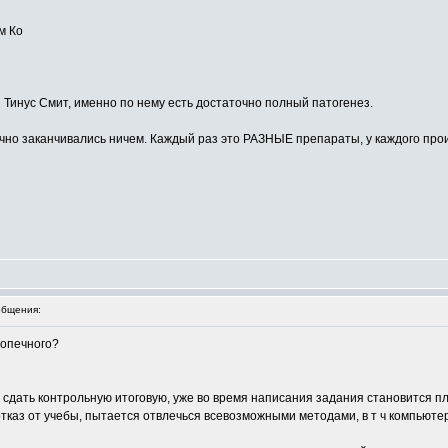
м Ко
 Тинус Смит, именно по нему есть достаточно полный патогенез.
чно заканчивались ничем. Каждый раз это РАЗНЫЕ препараты, у каждого про
бщения:
допечного?
сдать контрольную итоговую, уже во время написания задания становится пло
 отказ от учебы, пытается отвлечься всевозможными методами, в т ч компьюте