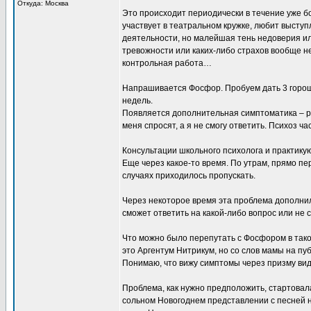
Откуда: Москва
Это происходит периодически в течение уже б
участвует в театральном кружке, любит выступ
деятельности, но малейшая тень недоверия или
тревожности или каких-либо страхов вообще н
контрольная работа…
Напрашивается Фосфор. Пробуем дать 3 горош
недель.
Появляется дополнительная симптоматика – ра
меня спросят, а я не смогу ответить. Психоз 
Консультации школьного психолога и практику
Еще через какое-то время. По утрам, прямо пе
случаях приходилось пропускать.
Через некоторое время эта проблема дополнила
сможет ответить на какой-либо вопрос или не
Что можно было перепутать с Фосфором в такой
это Аргентум Нитрикум, но со слов мамы на пуб
Понимаю, что вижу симптомы через призму вид
Проблема, как нужно предположить, стартовал
сольном Новогоднем представлении с песней на