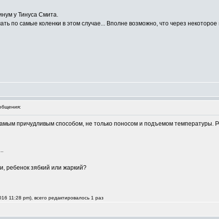
инум у Тинуса Смита.
ать по самые коленки в этом случае... Вполне возможно, что через некоторое
общения:
самым причудливым способом, не только поносом и подъемом температуры. Реб
..
, ребенок зябкий или жаркий?
16 11:28 pm), всего редактировалось 1 раз