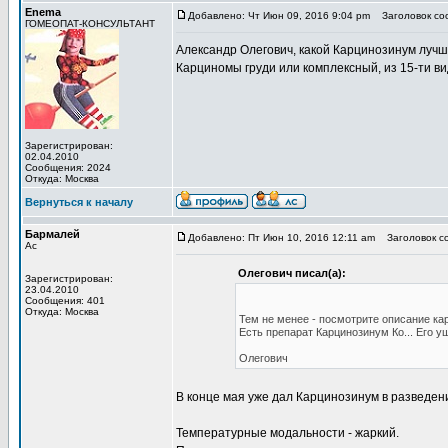
Enema
Добавлено: Чт Июн 09, 2016 9:04 pm
Заголовок со
ГОМЕОПАТ-КОНСУЛЬТАНТ
Александр Олегович, какой Карцинозинум луч
Карциномы груди или комплексный, из 15-ти в
Зарегистрирован:
02.04.2010
Сообщения: 2024
Откуда: Москва
Вернуться к началу
Бармалей
Добавлено: Пт Июн 10, 2016 12:11 am
Заголовок с
Ас
Олегович писал(а):
Зарегистрирован:
23.04.2010
Сообщения: 401
Откуда: Москва
Тем не менее - посмотрите описание ка
Есть препарат Карцинозинум Ко... Его у
Олегович
В конце мая уже дал Карцинозинум в разведени
Температурные модальности - жаркий.