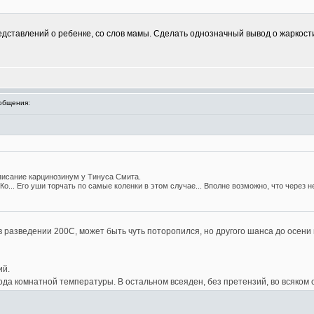
дставлений о ребенке, со слов мамы. Сделать однозначный вывод о жаркост
общения:
писание карцинозинум у Тинуса Смита.
о... Его уши торчать по самые коленки в этом случае... Вполне возможно, что через 
 разведении 200С, может быть чуть поторопился, но другого шанса до осени 
ий.
да комнатной температуры. В остальном всеяден, без претензий, во всяком с