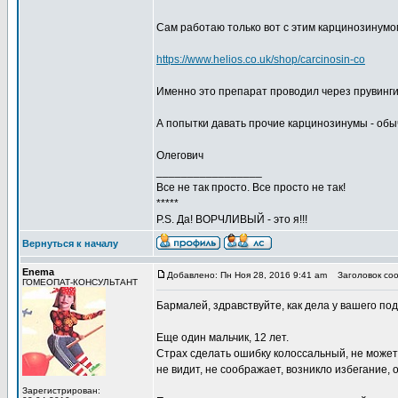
Сам работаю только вот с этим карцинозинумо
https://www.helios.co.uk/shop/carcinosin-co
Именно это препарат проводил через прувинги
А попытки давать прочие карцинозинумы - обы
Олегович
_________________
Все не так просто. Все просто не так!
*****
P.S. Да! ВОРЧЛИВЫЙ - это я!!!
Вернуться к началу
Enema
Добавлено: Пн Ноя 28, 2016 9:41 am
Заголовок соо
ГОМЕОПАТ-КОНСУЛЬТАНТ
Бармалей, здравствуйте, как дела у вашего по
Еще один мальчик, 12 лет.
Страх сделать ошибку колоссальный, не может 
не видит, не соображает, возникло избегание,
Зарегистрирован: