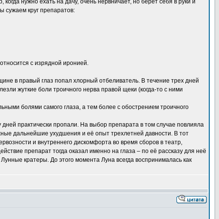
, когда нужно ехать на дачу, очень нервничает, но берет себя в руки и
 сужаем круг препаратов:
относится с изрядной иронией.
щине в правый глаз попал хлорный отбеливатель. В течение трех дней
езли жуткие боли троичного нерва правой щеки (когда-то с ними
льными болями самого глаза, а тем более с обострением троичного
у дней практически пропали. На выбор препарата в том случае повлияла
жные дальнейшие ухудшения и её опыт трехлетней давности. В тот
ервозности и внутреннего дискомфорта во время сборов в театр,
ействие препарат тогда оказал именно на глаза – по её рассказу для неё
унные кратеры. До этого момента Луна всегда воспринималась как