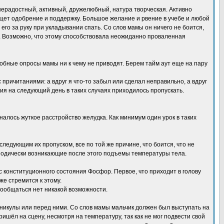
нерадостный, активный, дружелюбный, натура творческая. Активно
 ищет одобрение и поддержку. Большое желание и рвение в учебе и любой
го за руку при укладывании спать. Со слов мамы он ничего не боится,
я. Возможно, что этому способствовала неожиданно проваленная
бные опросы мамы ни к чему не приводят. Берем тайм аут еще на пару
ичитаниями: а вдруг я что-то забыл или сделал неправильно, а вдруг
ия на следующий день в таких случаях приходилось пропускать.
налось жуткое расстройство желудка. Как минимум один урок в таких
ледующим их пропуском, все по той же причине, что боится, что не
риодически возникающие после этого подъемы температуры тела.
с конституционного состояния Фосфор. Первое, что приходит в голову
же стремится к этому.
пообщаться нет никакой возможности.
никулы или перед ними. Со слов мамы мальчик должен был выступать на
шёл на сцену, несмотря на температуру, так как не мог подвести свой