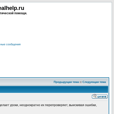
lhelp.ru
тической помощи.
чные сообщения
Предыдущая тема
::
Следующая тема
делает уроки, неоднократно их перепроверяет, выискивая ошибки,