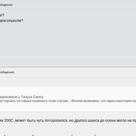
общения:
ше?
идов опухоли?
ообщения:
рцинозинум у Тинуса Смита.
ши торчать по самые коленки в этом случае... Вполне возможно, что через некоторое 
и 200С, может быть чуть поторопился, но другого шанса до осени могло не пр