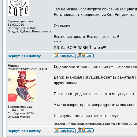
Тем не менее - посмотрите описание карциноз
Есть препарат Карцинозинум Ко... Его уши торч
Зарегистрирован:
31.03.2010
Олегович
Сообщения: 73845
_________________
Откуда: Кубань, Белореченск
Все не так просто. Все просто не так!
*****
P.S. Да! ВОРЧЛИВЫЙ - это я!!!
Вернуться к началу
Enema
Добавлено: Чт Июн 09, 2016 8:49 pm
Заголовок со
ГОМЕОПАТ-КОНСУЛЬТАНТ
Да уж, знакомая ситуация, может выражаться 
другие ключи.
Психологи тут даже не знаю, что могут сделать.
У меня вопрос про температурные модальности
Зарегистрирован:
02.04.2010
Сообщения: 2024
И пищевые желания тоже интересуют.
Откуда: Москва
Последний раз редактировалось: Enema (Чт Июн 09, 20
Вернуться к началу