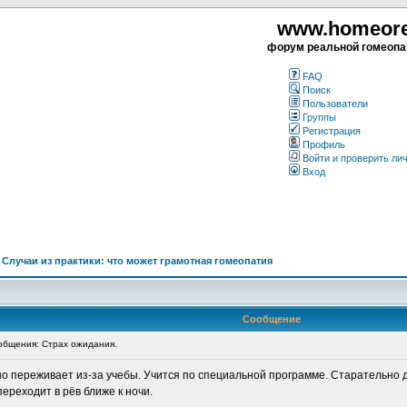
www.homeorea
форум реальной гомеопа
FAQ
Поиск
Пользователи
Группы
Регистрация
Профиль
Войти и проверить ли
Вход
>
Случаи из практики: что может грамотная гомеопатия
Сообщение
бщения: Страх ожидания.
но переживает из-за учебы. Учится по специальной программе. Старательно 
переходит в рёв ближе к ночи.