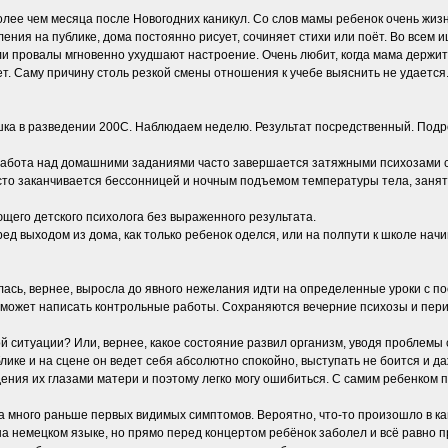
олее чем месяца после Новогодних каникул. Со слов мамы ребенок очень жиз
ления на публике, дома постоянно рисует, сочиняет стихи или поёт. Во всем
 провалы мгновенно ухудшают настроение. Очень любит, когда мама держит е
ет. Саму причину столь резкой смены отношения к учебе выяснить не удаетс
ка в разведении 200С. Наблюдаем неделю. Результат посредственный. Подро
бота над домашними заданиями часто завершается затяжными психозами с пр
часто заканчивается бессонницей и ночным подъемом температуры тела, занят
ющего детского психолога без выраженного результата.
ред выходом из дома, как только ребенок оделся, или на полпути к школе начи
сь, вернее, выросла до явного нежелания идти на определенные уроки с пос
 сможет написать контрольные работы. Сохраняются вечерние психозы и пе
 ситуации? Или, вернее, какое состояние развил организм, уводя проблемы 
лике и на сцене он ведет себя абсолютно спокойно, выступать не боится и да
ения их глазами матери и поэтому легко могу ошибиться. С самим ребенком 
а много раньше первых видимых симптомов. Вероятно, что-то произошло в ка
 немецком языке, но прямо перед концертом ребёнок заболел и всё равно при