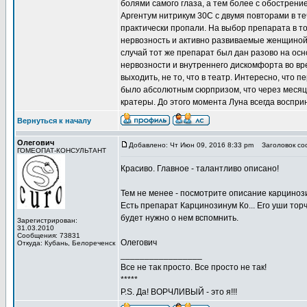
болями самого глаза, а тем более с обострени
Аргентум нитрикум 30С с двумя повторами в те
практически пропали. На выбор препарата в то
нервозность и активно развиваемые женщиной
случай тот же препарат был дан разово на ос
нервозности и внутреннего дискомфорта во вр
выходить, не то, что в театр. Интересно, что 
было абсолютным сюрпризом, что через меся
кратеры. До этого момента Луна всегда воспри
Вернуться к началу
Олегович
Добавлено: Чт Июн 09, 2016 8:33 pm
Заголовок со
ГОМЕОПАТ-КОНСУЛЬТАНТ
Красиво. Главное - талантливо описано!
Тем не менее - посмотрите описание карциноз
Есть препарат Карцинозинум Ко... Его уши торч
будет нужно о нем вспомнить.
Зарегистрирован:
31.03.2010
Сообщения: 73831
Олегович
Откуда: Кубань, Белореченск
_________________
Все не так просто. Все просто не так!
*****
P.S. Да! ВОРЧЛИВЫЙ - это я!!!