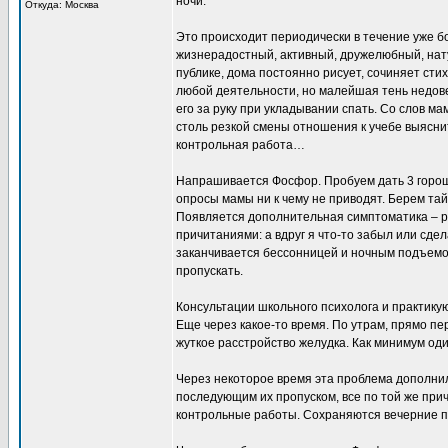
ночи.
Откуда: Москва
Это происходит периодически в течение уже б
жизнерадостный, активный, дружелюбный, нату
публике, дома постоянно рисует, сочиняет сти
любой деятельности, но малейшая тень недов
его за руку при укладывании спать. Со слов м
столь резкой смены отношения к учебе выясни
контрольная работа…
Напрашивается Фосфор. Пробуем дать 3 горош
опросы мамы ни к чему не приводят. Берем тай
Появляется дополнительная симптоматика – 
причитаниями: а вдруг я что-то забыл или сдел
заканчивается бессонницей и ночным подъемо
пропускать.
Консультации школьного психолога и практику
Еще через какое-то время. По утрам, прямо пе
жуткое расстройство желудка. Как минимум оди
Через некоторое время эта проблема дополнил
последующим их пропуском, все по той же прич
контрольные работы. Сохраняются вечерние п