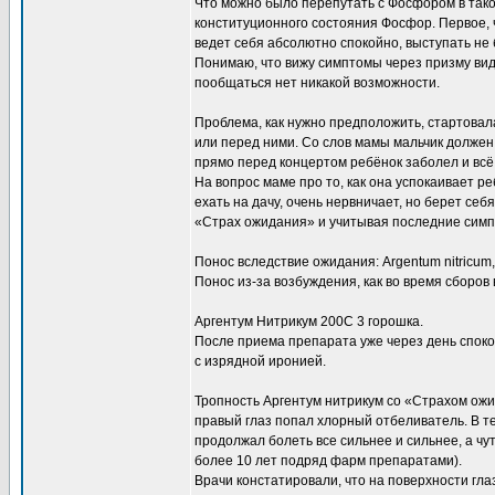
Что можно было перепутать с Фосфором в тако
конституционного состояния Фосфор. Первое, ч
ведет себя абсолютно спокойно, выступать не 
Понимаю, что вижу симптомы через призму вид
пообщаться нет никакой возможности.
Проблема, как нужно предположить, стартовал
или перед ними. Со слов мамы мальчик должен
прямо перед концертом ребёнок заболел и всё р
На вопрос маме про то, как она успокаивает реб
ехать на дачу, очень нервничает, но берет с
«Страх ожидания» и учитывая последние симп
Понос вследствие ожидания: Argentum nitricum
Понос из-за возбуждения, как во время сборов в
Аргентум Нитрикум 200С 3 горошка.
После приема препарата уже через день спок
с изрядной иронией.
Тропность Аргентум нитрикум со «Страхом ожи
правый глаз попал хлорный отбеливатель. В т
продолжал болеть все сильнее и сильнее, а чу
более 10 лет подряд фарм препаратами).
Врачи констатировали, что на поверхности гла