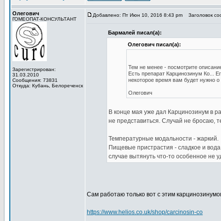
Олегович
Добавлено: Пт Июн 10, 2016 8:43 pm
Заголовок со
ГОМЕОПАТ-КОНСУЛЬТАНТ
Бармалей писал(а):
Олегович писал(а):
Тем не менее - посмотрите описани
Зарегистрирован:
Есть препарат Карцинозинум Ко... Е
31.03.2010
некоторое время вам будет нужно о
Сообщения: 73831
Откуда: Кубань, Белореченск
Олегович
В конце мая уже дал Карцинозинум в ра
не представиться. Случай не бросаю, т
Температурные модальности - жаркий.
Пищевые пристрастия - сладкое и вода
случае вытянуть что-то особенное не у
Сам работаю только вот с этим карцинозинумо
https://www.helios.co.uk/shop/carcinosin-co