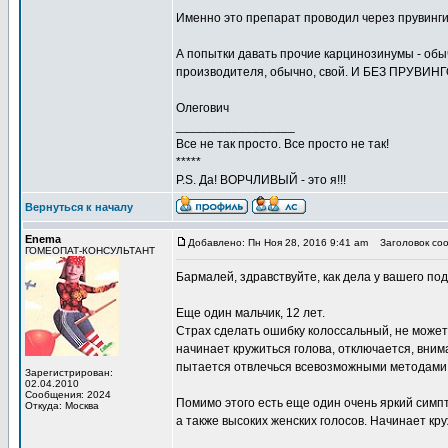
Именно это препарат проводил через прувинги
А попытки давать прочие карцинозинумы - обы
производителя, обычно, свой. И БЕЗ ПРУВИНГ
Олегович
_________________
Все не так просто. Все просто не так!
*****
P.S. Да! ВОРЧЛИВЫЙ - это я!!!
Вернуться к началу
Enema
Добавлено: Пн Ноя 28, 2016 9:41 am
Заголовок соо
ГОМЕОПАТ-КОНСУЛЬТАНТ
Бармалей, здравствуйте, как дела у вашего по
Еще один мальчик, 12 лет.
Страх сделать ошибку колоссальный, не может
начинает кружиться голова, отключается, внима
пытается отвлечься всевозможными методами, 
Зарегистрирован:
02.04.2010
Сообщения: 2024
Помимо этого есть еще один очень яркий симпто
Откуда: Москва
а также высоких женских голосов. Начинает кру