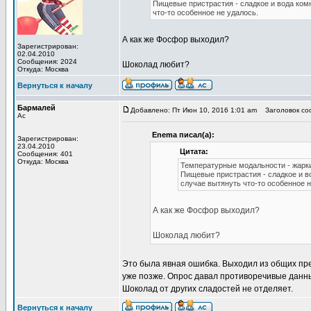
Пищевые пристрастия - сладкое и вода ком
что-то особенное не удалось.
А как же Фосфор выходил?
Зарегистрирован:
02.04.2010
Сообщения: 2024
Шоколад любит?
Откуда: Москва
Вернуться к началу
Бармалей
Добавлено: Пт Июн 10, 2016 1:01 am
Заголовок со
Ас
Enema писал(а):
Зарегистрирован:
23.04.2010
Цитата:
Сообщения: 401
Откуда: Москва
Температурные модальности - жарк
Пищевые пристрастия - сладкое и в
случае вытянуть что-то особенное н
А как же Фосфор выходил?
Шоколад любит?
Это была явная ошибка. Выходил из общих пре
уже позже. Опрос давал противоречивые данные
Шоколад от других сладостей не отделяет.
Вернуться к началу