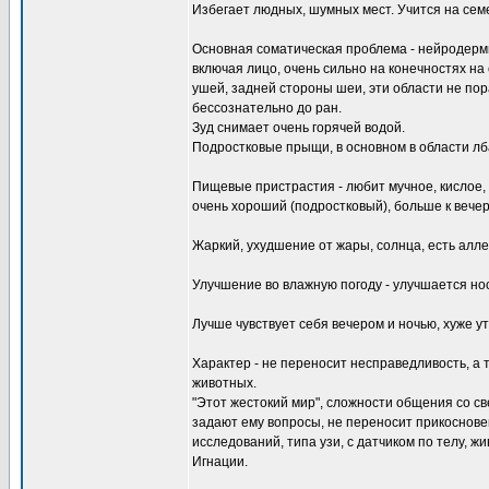
Избегает людных, шумных мест. Учится на семе
Основная соматическая проблема - нейродерми
включая лицо, очень сильно на конечностях на с
ушей, задней стороны шеи, эти области не пора
бессознательно до ран.
Зуд снимает очень горячей водой.
Подростковые прыщи, в основном в области лба
Пищевые пристрастия - любит мучное, кислое, 
очень хороший (подростковый), больше к вечер
Жаркий, ухудшение от жары, солнца, есть алле
Улучшение во влажную погоду - улучшается но
Лучше чувствует себя вечером и ночью, хуже ут
Характер - не переносит несправедливость, а 
животных.
"Этот жестокий мир", сложности общения со све
задают ему вопросы, не переносит прикоснове
исследований, типа узи, с датчиком по телу, ж
Игнации.