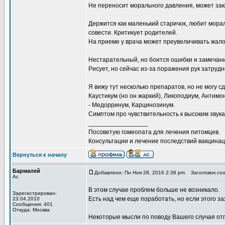
Не переносит морального давления, может зак
Держится как маленький старичок, любит мора
совести. Критикует родителей.
На приеме у врача может преувеличивать жалоб
Нестарательный, но боится ошибки и замечан
Рисует, но сейчас из-за поражения рук затруд
Я вижу тут несколько препаратов, но не могу с
Каустикум (но он жаркий), Ликоподиум, Антимон
- Медорринум, Карцинозинум.
Симптом про чувствительность к высоким звукам
_________________
Посоветую гомеопата для лечения питомцев.
Консультации и лечение последствий вакцинаци
Вернуться к началу
Бармалей
Добавлено: Пн Ноя 28, 2016 2:38 pm
Заголовок соо
Ас
В этом случае проблем больше не возникало.
Зарегистрирован:
Есть над чем еще поработать, но если этого за
23.04.2010
Сообщения: 401
Откуда: Москва
Некоторые мысли по поводу Вашего случая отп