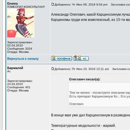
Enema
Добавлено: Чт Июн 09, 2016 9:04 pm
Заголовок со
ГОМЕОПАТ-КОНСУЛЬТАНТ
Александр Олегович, какой Карцинозинум луч
Карциномы груди или комплексный, из 15-ти в
Зарегистрирован:
02.04.2010
Сообщения: 2024
Откуда: Москва
Вернуться к началу
Бармалей
Добавлено: Пт Июн 10, 2016 12:11 am
Заголовок с
Ас
Олегович писал(а):
Зарегистрирован:
23.04.2010
Сообщения: 401
Откуда: Москва
Тем не менее - посмотрите описание ка
Есть препарат Карцинозинум Ко... Его у
Олегович
В конце мая уже дал Карцинозинум в разведени
Температурные модальности - жаркий.