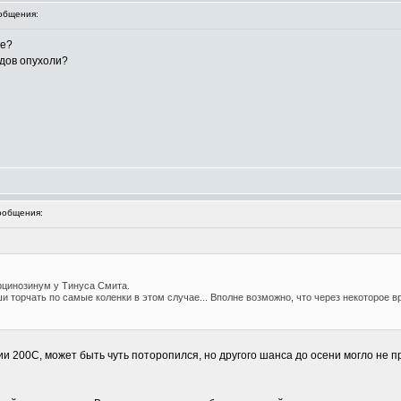
общения:
ше?
идов опухоли?
ообщения:
рцинозинум у Тинуса Смита.
ши торчать по самые коленки в этом случае... Вполне возможно, что через некоторое 
и 200С, может быть чуть поторопился, но другого шанса до осени могло не пр