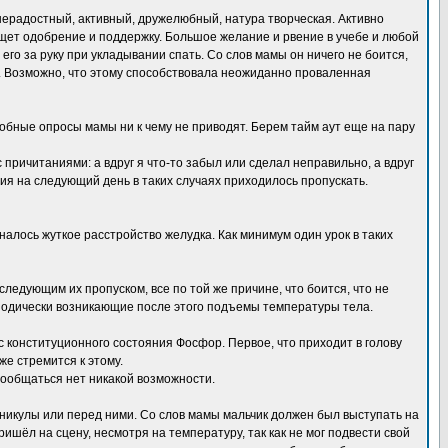
нерадостный, активный, дружелюбный, натура творческая. Активно
 ищет одобрение и поддержку. Большое желание и рвение в учебе и любой
го за руку при укладывании спать. Со слов мамы он ничего не боится,
я. Возможно, что этому способствовала неожиданно проваленная
бные опросы мамы ни к чему не приводят. Берем тайм аут еще на пару
ичитаниями: а вдруг я что-то забыл или сделал неправильно, а вдруг
ия на следующий день в таких случаях приходилось пропускать.
налось жуткое расстройство желудка. Как минимум один урок в таких
ледующим их пропуском, все по той же причине, что боится, что не
риодически возникающие после этого подъемы температуры тела.
с конституционного состояния Фосфор. Первое, что приходит в голову
же стремится к этому.
пообщаться нет никакой возможности.
никулы или перед ними. Со слов мамы мальчик должен был выступать на
шёл на сцену, несмотря на температуру, так как не мог подвести свой