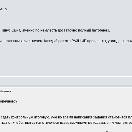
м Ко
 Тинус Смит, именно по нему есть достаточно полный патогенез.
чно заканчивались ничем. Каждый раз это РАЗНЫЕ препараты, у каждого про
бщения:
допечного?
сдать контрольную итоговую, уже во время написания задания становится пло
 отказ от учебы, пытается отвлечься всевозможными методами, в т ч компьюте