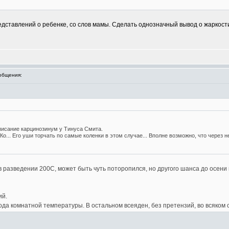
дставлений о ребенке, со слов мамы. Сделать однозначный вывод о жаркост
общения:
писание карцинозинум у Тинуса Смита.
о... Его уши торчать по самые коленки в этом случае... Вполне возможно, что через 
 разведении 200С, может быть чуть поторопился, но другого шанса до осени 
ий.
да комнатной температуры. В остальном всеяден, без претензий, во всяком с