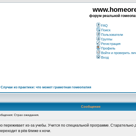
www.homeorea
форум реальной гомеопа
FAQ
Поиск
Пользователи
Группы
Регистрация
Профиль
Войти и проверить ли
Вход
>
Случаи из практики: что может грамотная гомеопатия
Сообщение
бщения: Страх ожидания.
но переживает из-за учебы. Учится по специальной программе. Старательно 
переходит в рёв ближе к ночи.