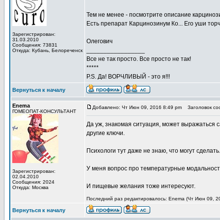
Тем не менее - посмотрите описание карциноз
Есть препарат Карцинозинум Ко... Его уши торч
Зарегистрирован:
31.03.2010
Олегович
Сообщения: 73831
_________________
Откуда: Кубань, Белореченск
Все не так просто. Все просто не так!
*****
P.S. Да! ВОРЧЛИВЫЙ - это я!!!
Вернуться к началу
Enema
Добавлено: Чт Июн 09, 2016 8:49 pm
Заголовок со
ГОМЕОПАТ-КОНСУЛЬТАНТ
Да уж, знакомая ситуация, может выражаться 
другие ключи.
Психологи тут даже не знаю, что могут сделать.
У меня вопрос про температурные модальности
Зарегистрирован:
02.04.2010
Сообщения: 2024
И пищевые желания тоже интересуют.
Откуда: Москва
Последний раз редактировалось: Enema (Чт Июн 09, 20
Вернуться к началу