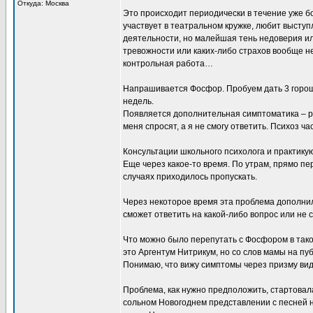
Откуда: Москва
Это происходит периодически в течение уже б
участвует в театральном кружке, любит выступ
деятельности, но малейшая тень недоверия или
тревожности или каких-либо страхов вообще н
контрольная работа…
Напрашивается Фосфор. Пробуем дать 3 горош
недель.
Появляется дополнительная симптоматика – ра
меня спросят, а я не смогу ответить. Психоз 
Консультации школьного психолога и практику
Еще через какое-то время. По утрам, прямо пе
случаях приходилось пропускать.
Через некоторое время эта проблема дополнила
сможет ответить на какой-либо вопрос или не
Что можно было перепутать с Фосфором в такой
это Аргентум Нитрикум, но со слов мамы на пуб
Понимаю, что вижу симптомы через призму вид
Проблема, как нужно предположить, стартовал
сольном Новогоднем представлении с песней на