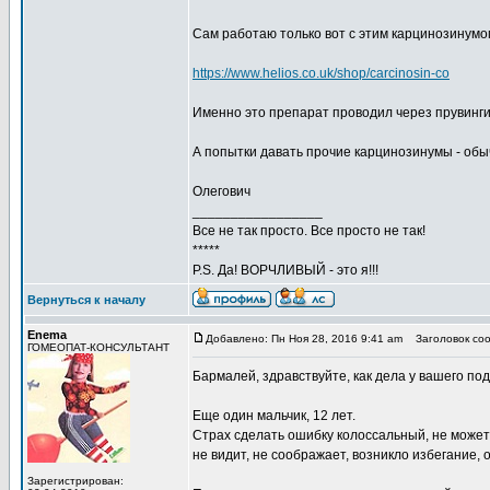
Сам работаю только вот с этим карцинозинумо
https://www.helios.co.uk/shop/carcinosin-co
Именно это препарат проводил через прувинги
А попытки давать прочие карцинозинумы - обы
Олегович
_________________
Все не так просто. Все просто не так!
*****
P.S. Да! ВОРЧЛИВЫЙ - это я!!!
Вернуться к началу
Enema
Добавлено: Пн Ноя 28, 2016 9:41 am
Заголовок соо
ГОМЕОПАТ-КОНСУЛЬТАНТ
Бармалей, здравствуйте, как дела у вашего по
Еще один мальчик, 12 лет.
Страх сделать ошибку колоссальный, не может 
не видит, не соображает, возникло избегание,
Зарегистрирован: