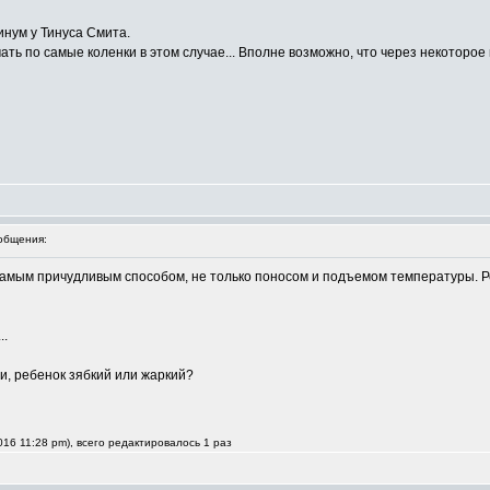
инум у Тинуса Смита.
ать по самые коленки в этом случае... Вполне возможно, что через некоторое
общения:
самым причудливым способом, не только поносом и подъемом температуры. Реб
..
, ребенок зябкий или жаркий?
16 11:28 pm), всего редактировалось 1 раз