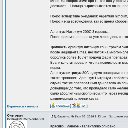
класс. На вопрос маме про то, как она успокаив
доезжает… Налицо вырисовывается явно насле
Понос вследствие ожидания: Argentum nitricum
Понос из-за возбуждения, как во время сборов в
Аргентум Нитрикум 200С 3 горошка.
После приема препарата уже через день споко
Тропность Аргентум нитрикум со «Страхом ожи
после инцидента глаз, несмотря на многочисле
боролись более 10 лет подряд фарм препарат
Врачи констатировали, что на поверхности гла
нерва.
Аргентум нитрикум 30С с двумя повторами в те
так же тропность Аргентум Нитрикум к заболе
случай тот же препарат был дан разово на ос
доводящих до того, что пропадало само желание
было абсолютным сюрпризом, что через месяц
равномерный источник света.
Вернуться к началу
Олегович
Добавлено: Чт Июн 09, 2016 8:33 pm
Заголовок со
ГОМЕОПАТ-КОНСУЛЬТАНТ
Красиво. Главное - талантливо описано!