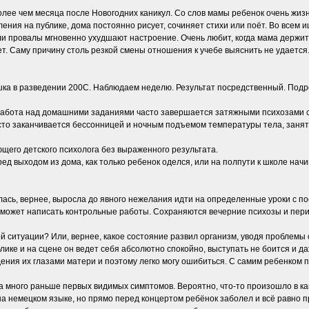
олее чем месяца после Новогодних каникул. Со слов мамы ребенок очень жиз
ления на публике, дома постоянно рисует, сочиняет стихи или поёт. Во всем
 провалы мгновенно ухудшают настроение. Очень любит, когда мама держит е
ет. Саму причину столь резкой смены отношения к учебе выяснить не удаетс
ка в разведении 200С. Наблюдаем неделю. Результат посредственный. Подро
бота над домашними заданиями часто завершается затяжными психозами с пр
часто заканчивается бессонницей и ночным подъемом температуры тела, занят
ющего детского психолога без выраженного результата.
ред выходом из дома, как только ребенок оделся, или на полпути к школе начи
сь, вернее, выросла до явного нежелания идти на определенные уроки с пос
 сможет написать контрольные работы. Сохраняются вечерние психозы и пе
 ситуации? Или, вернее, какое состояние развил организм, уводя проблемы 
лике и на сцене он ведет себя абсолютно спокойно, выступать не боится и да
ения их глазами матери и поэтому легко могу ошибиться. С самим ребенком 
а много раньше первых видимых симптомов. Вероятно, что-то произошло в ка
 немецком языке, но прямо перед концертом ребёнок заболел и всё равно при