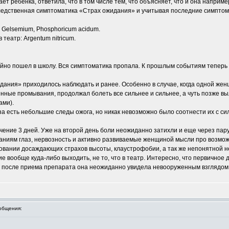
ает ребенка, ответила, что в том числе тем, что объясняет, что и она например
дственная симптоматика «Страх ожидания» и учитывая последние симптомы
, Gelsemium, Phosphoricum acidum.
 театр: Argentum nitricum.
йно пошел в школу. Вся симптоматика пропала. К прошлым событиям теперь 
дания» приходилось наблюдать и ранее. Особенно в случае, когда одной жен
нные промывания, продолжал болеть все сильнее и сильнее, а чуть позже выл
ами).
за есть небольшие следы ожога, но никак невозможно было соотнести их с си
чение 3 дней. Уже на второй день боли неожиданно затихли и еще через пар
ваниям глаз, нервозность и активно развиваемые женщиной мысли про возмо
новании досаждающих страхов высоты, клаустрофобии, а так же непонятной н
 вообще куда-либо выходить, не то, что в театр. Интересно, что первичное д
 после приема препарата она неожиданно увидела невооруженным взглядом Л
общения: