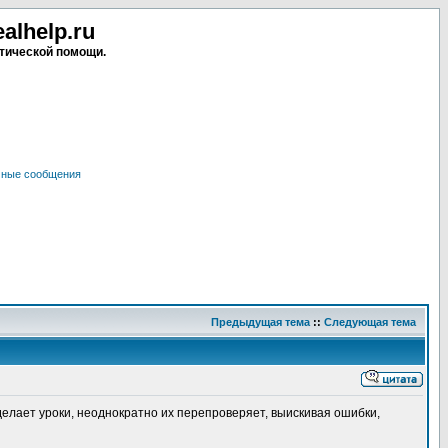
lhelp.ru
тической помощи.
чные сообщения
Предыдущая тема
::
Следующая тема
делает уроки, неоднократно их перепроверяет, выискивая ошибки,