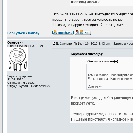
Шоколад любит?
Это была явная ошибка. Выходил из общих пре
процентно зацепиться за жаркость не мог.
Шоколад от других сладостей не отделяет.
Вернуться к началу
Олегович
Добавлено: Пт Июн 10, 2016 8:43 pm
Заголовок со
ГОМЕОПАТ-КОНСУЛЬТАНТ
Бармалей писал(а):
Олегович писал(а):
Тем не менее - посмотрите о
Зарегистрирован:
Есть препарат Карцинозинум К
31.03.2010
Сообщения: 73831
Откуда: Кубань, Белореченск
Олегович
В конце мая уже дал Карцинозинум в
пройдет лето.
Температурные модальности - жарк
Пищевые пристрастия - сладкое и во