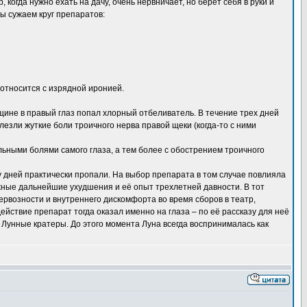
, когда нужно ехать на дачу, очень нервничает, но берет себя в руки и
 сужаем круг препаратов:
относится с изрядной иронией.
щине в правый глаз попал хлорный отбеливатель. В течение трех дней
езли жуткие боли троичного нерва правой щеки (когда-то с ними
льными болями самого глаза, а тем более с обострением троичного
у дней практически пропали. На выбор препарата в том случае повлияла
жные дальнейшие ухудшения и её опыт трехлетней давности. В тот
ервозности и внутреннего дискомфорта во время сборов в театр,
ействие препарат тогда оказал именно на глаза – по её рассказу для неё
унные кратеры. До этого момента Луна всегда воспринималась как