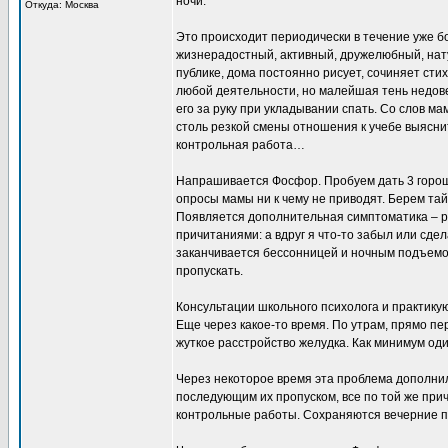
ночи.
Откуда: Москва
Это происходит периодически в течение уже б
жизнерадостный, активный, дружелюбный, нату
публике, дома постоянно рисует, сочиняет сти
любой деятельности, но малейшая тень недов
его за руку при укладывании спать. Со слов м
столь резкой смены отношения к учебе выясни
контрольная работа…
Напрашивается Фосфор. Пробуем дать 3 горош
опросы мамы ни к чему не приводят. Берем тай
Появляется дополнительная симптоматика – 
причитаниями: а вдруг я что-то забыл или сдел
заканчивается бессонницей и ночным подъемо
пропускать.
Консультации школьного психолога и практику
Еще через какое-то время. По утрам, прямо пе
жуткое расстройство желудка. Как минимум оди
Через некоторое время эта проблема дополнил
последующим их пропуском, все по той же прич
контрольные работы. Сохраняются вечерние п