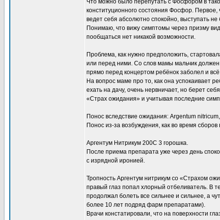
Что можно было перепутать с Фосфором в тако
конституционного состояния Фосфор. Первое, ч
ведет себя абсолютно спокойно, выступать не 
Понимаю, что вижу симптомы через призму вид
пообщаться нет никакой возможности.
Проблема, как нужно предположить, стартовал
или перед ними. Со слов мамы мальчик должен
прямо перед концертом ребёнок заболел и всё р
На вопрос маме про то, как она успокаивает реб
ехать на дачу, очень нервничает, но берет с
«Страх ожидания» и учитывая последние симп
Понос вследствие ожидания: Argentum nitricum
Понос из-за возбуждения, как во время сборов в
Аргентум Нитрикум 200С 3 горошка.
После приема препарата уже через день спок
с изрядной иронией.
Тропность Аргентум нитрикум со «Страхом ожи
правый глаз попал хлорный отбеливатель. В т
продолжал болеть все сильнее и сильнее, а чу
более 10 лет подряд фарм препаратами).
Врачи констатировали, что на поверхности гла