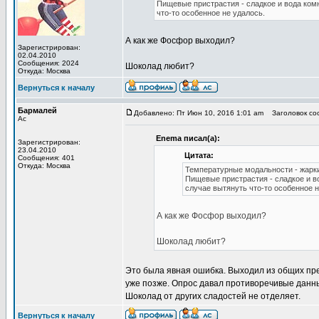
Пищевые пристрастия - сладкое и вода ком
что-то особенное не удалось.
А как же Фосфор выходил?
Зарегистрирован:
02.04.2010
Сообщения: 2024
Шоколад любит?
Откуда: Москва
Вернуться к началу
Бармалей
Добавлено: Пт Июн 10, 2016 1:01 am
Заголовок со
Ас
Enema писал(а):
Зарегистрирован:
23.04.2010
Цитата:
Сообщения: 401
Откуда: Москва
Температурные модальности - жарк
Пищевые пристрастия - сладкое и в
случае вытянуть что-то особенное н
А как же Фосфор выходил?
Шоколад любит?
Это была явная ошибка. Выходил из общих пре
уже позже. Опрос давал противоречивые данные
Шоколад от других сладостей не отделяет.
Вернуться к началу