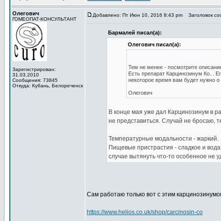
Олегович
Добавлено: Пт Июн 10, 2016 8:43 pm
Заголовок со
ГОМЕОПАТ-КОНСУЛЬТАНТ
Бармалей писал(а):
Олегович писал(а):
Тем не менее - посмотрите описани
Зарегистрирован:
Есть препарат Карцинозинум Ко... Е
31.03.2010
некоторое время вам будет нужно о
Сообщения: 73845
Откуда: Кубань, Белореченск
Олегович
В конце мая уже дал Карцинозинум в ра
не представиться. Случай не бросаю, т
Температурные модальности - жаркий.
Пищевые пристрастия - сладкое и вода
случае вытянуть что-то особенное не у
Сам работаю только вот с этим карцинозинумо
https://www.helios.co.uk/shop/carcinosin-co