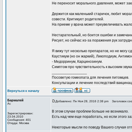
Не переносит морального давления, может зак
Держится как маленький старичок, любит мора
совести. Критикует родителей.
На приеме у врача может преувеличивать жалоб
Нестарательный, но боится ошибки и замечан
Рисует, но сейчас из-за поражения рук затруд
Я вижу тут несколько препаратов, но не могу с
Каустикум (но он жаркий), Ликоподиум, Антимон
- Медорринум, Карцинозинум.
Симптом про чувствительность к высоким звукам
_________________
Посоветую гомеопата для лечения питомцев.
Консультации и лечение последствий вакцинаци
Вернуться к началу
Бармалей
Добавлено: Пн Ноя 28, 2016 2:38 pm
Заголовок соо
Ас
В этом случае проблем больше не возникало.
Зарегистрирован:
Есть над чем еще поработать, но если этого за
23.04.2010
Сообщения: 401
Откуда: Москва
Некоторые мысли по поводу Вашего случая отп