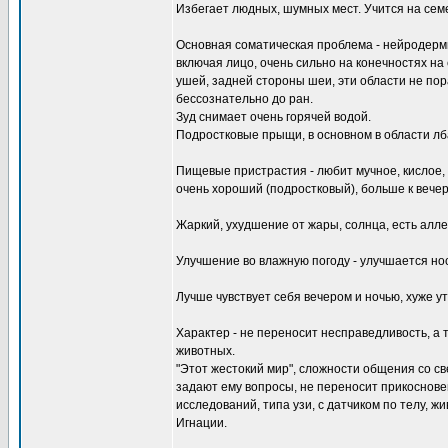
Избегает людных, шумных мест. Учится на семе
Основная соматическая проблема - нейродерми
включая лицо, очень сильно на конечностях на с
ушей, задней стороны шеи, эти области не пора
бессознательно до ран.
Зуд снимает очень горячей водой.
Подростковые прыщи, в основном в области лба
Пищевые пристрастия - любит мучное, кислое, 
очень хороший (подростковый), больше к вечер
Жаркий, ухудшение от жары, солнца, есть алле
Улучшение во влажную погоду - улучшается но
Лучше чувствует себя вечером и ночью, хуже ут
Характер - не переносит несправедливость, а 
животных.
"Этот жестокий мир", сложности общения со све
задают ему вопросы, не переносит прикоснове
исследований, типа узи, с датчиком по телу, ж
Игнации.