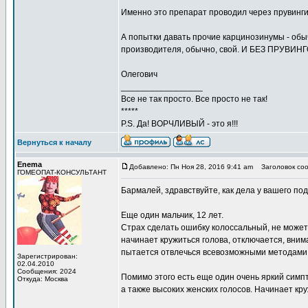
Именно это препарат проводил через прувинги
А попытки давать прочие карцинозинумы - обы
производителя, обычно, свой. И БЕЗ ПРУВИНГ
Олегович
_________________
Все не так просто. Все просто не так!
*****
P.S. Да! ВОРЧЛИВЫЙ - это я!!!
Вернуться к началу
Enema
Добавлено: Пн Ноя 28, 2016 9:41 am
Заголовок соо
ГОМЕОПАТ-КОНСУЛЬТАНТ
Бармалей, здравствуйте, как дела у вашего по
Еще один мальчик, 12 лет.
Страх сделать ошибку колоссальный, не может
начинает кружиться голова, отключается, внима
пытается отвлечься всевозможными методами, 
Зарегистрирован:
02.04.2010
Сообщения: 2024
Помимо этого есть еще один очень яркий симпто
Откуда: Москва
а также высоких женских голосов. Начинает кру