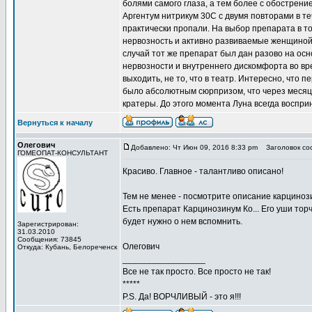
болями самого глаза, а тем более с обострени
Аргентум нитрикум 30С с двумя повторами в те
практически пропали. На выбор препарата в то
нервозность и активно развиваемые женщиной
случай тот же препарат был дан разово на ос
нервозности и внутреннего дискомфорта во вр
выходить, не то, что в театр. Интересно, что 
было абсолютным сюрпризом, что через меся
кратеры. До этого момента Луна всегда воспри
Вернуться к началу
Олегович
Добавлено: Чт Июн 09, 2016 8:33 pm
Заголовок со
ГОМЕОПАТ-КОНСУЛЬТАНТ
Красиво. Главное - талантливо описано!
Тем не менее - посмотрите описание карциноз
Есть препарат Карцинозинум Ко... Его уши торч
будет нужно о нем вспомнить.
Зарегистрирован:
31.03.2010
Сообщения: 73845
Олегович
Откуда: Кубань, Белореченск
_________________
Все не так просто. Все просто не так!
*****
P.S. Да! ВОРЧЛИВЫЙ - это я!!!