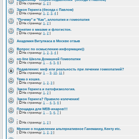
[
На страницу:
1
,
2
]
Закон Геринга (беседа с Павлом)
[
На страницу:
1
,
2
,
3
,
4
]
"Почему" и "Как", аллопатия и гомеопатия
[
На страницу:
1
,
2
]
Понятие о миазме и флогистон.
[
На страницу:
1
,
2
]
Академия Витулкаса в Москве отзыв
Вопрос по осмыслению информации))
[
На страницу:
1
,
2
,
3
,
4
]
on-line Школа Домашней Гомеопатии
[
На страницу:
1
...
4
,
5
,
6
]
Подавление: миф или реальность при лечении гомеопатией?
[
На страницу:
1
...
9
,
10
,
11
]
Тема о кошке.
[
На страницу:
1
,
2
,
3
]
Закон Геринга и патофизиология.
[
На страницу:
1
,
2
]
Закон Геринга? Правило излечения!
[
На страницу:
1
...
4
,
5
,
6
]
Площадка для WEB-инаров!!!
[
На страницу:
1
...
5
,
6
,
7
]
.
[
На страницу:
1
,
2
]
Мнение о подавлении альтернативное Ганеманну, Кенту etc.
[
На страницу:
1
,
2
,
3
]