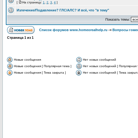
[
На страницу:
1
,
2
,
3
,
4
]
Излечение/Подавление? ГЛС/АЛС? И всё, что "в тему"
Показать темы:
Список форумов www.homeorealhelp.ru
->
Вопросы гомео
Страница
1
из
1
Новые сообщения
Нет новых сообщений
Новые сообщения [ Популярная тема ]
Нет новых сообщений [ Популярная 
Новые сообщения [ Тема закрыта ]
Нет новых сообщений [ Тема закрыта