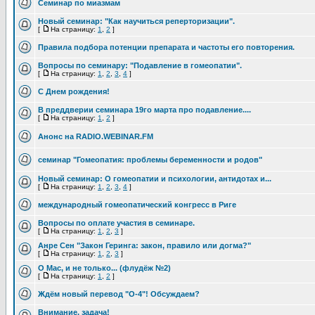
Семинар по миазмам
Новый семинар: "Как научиться реперторизации".
[
На страницу:
1
,
2
]
Правила подбора потенции препарата и частоты его повторения.
Вопросы по семинару: "Подавление в гомеопатии".
[
На страницу:
1
,
2
,
3
,
4
]
С Днем рождения!
В преддверии семинара 19го марта про подавление....
[
На страницу:
1
,
2
]
Анонс на RADIO.WEBINAR.FM
семинар "Гомеопатия: проблемы беременности и родов"
Новый семинар: О гомеопатии и психологии, антидотах и...
[
На страницу:
1
,
2
,
3
,
4
]
международный гомеопатический конгресс в Риге
Вопросы по оплате участия в семинаре.
[
На страницу:
1
,
2
,
3
]
Анре Сен "Закон Геринга: закон, правило или догма?"
[
На страницу:
1
,
2
,
3
]
О Mac, и не только... (флудёж №2)
[
На страницу:
1
,
2
]
Ждём новый перевод "О-4"! Обсуждаем?
Внимание, задача!