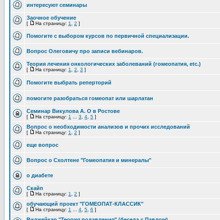
интересуют семинары
Заочное обучение
[
На страницу:
1
,
2
]
Помогите с выбором курсов по первичной специализации.
Вопрос Олеговичу про записи вебинаров.
Теория лечения онкологических заболеваний (гомеопатия, etc.)
[
На страницу:
1
,
2
,
3
]
Помогите выбрать реперторий
помогите разобраться гомеопат или шарлатан
Семинар Викулова А. О в Ростове
[
На страницу:
1
...
3
,
4
,
5
]
Вопрос о необходимости анализов и прочих исследований
[
На страницу:
1
,
2
]
еще вопрос
Вопрос о Схолтене "Гомеопатия и минералы"
о диабете
Скайп
[
На страницу:
1
,
2
]
обучающий проект "ГОМЕОПАТ-КЛАССИК"
[
На страницу:
1
...
4
,
5
,
6
]
Виджейкар "Теория подавления" (беседа с Павлом)