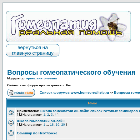
Вопросы гомеопатического обучения
Модератор:
ирина анатольевна
Сейчас этот форум просматривают: Нет
Список форумов www.homeorealhelp.ru
->
Вопросы гомео
Темы
Прилеплена:
Школа гомеопатии он-лайн: список готовых семинаров 
[
На страницу:
1
,
2
,
3
,
4
]
Школа гомеопатии он-лайн
[
На страницу:
1
...
18
,
19
,
20
]
Семинар по Неотложке