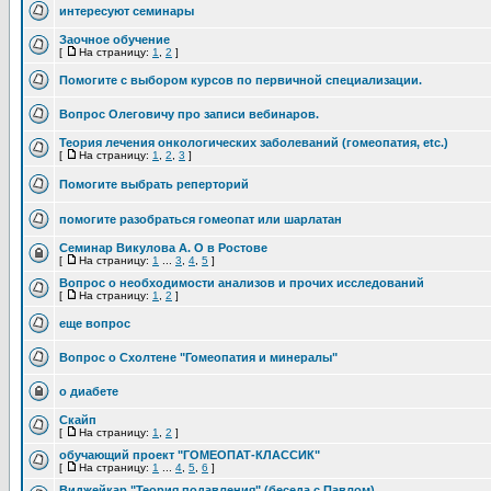
интересуют семинары
Заочное обучение
[
На страницу:
1
,
2
]
Помогите с выбором курсов по первичной специализации.
Вопрос Олеговичу про записи вебинаров.
Теория лечения онкологических заболеваний (гомеопатия, etc.)
[
На страницу:
1
,
2
,
3
]
Помогите выбрать реперторий
помогите разобраться гомеопат или шарлатан
Семинар Викулова А. О в Ростове
[
На страницу:
1
...
3
,
4
,
5
]
Вопрос о необходимости анализов и прочих исследований
[
На страницу:
1
,
2
]
еще вопрос
Вопрос о Схолтене "Гомеопатия и минералы"
о диабете
Скайп
[
На страницу:
1
,
2
]
обучающий проект "ГОМЕОПАТ-КЛАССИК"
[
На страницу:
1
...
4
,
5
,
6
]
Виджейкар "Теория подавления" (беседа с Павлом)