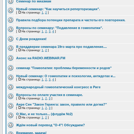
Семинар по миазмам
Новый семинар: "Как научиться реперторизации".
[
На страницу:
1
,
2
]
Правила подбора потенции препарата и частоты его повторения.
Вопросы по семинару: "Подавление в гомеопатии".
[
На страницу:
1
,
2
,
3
,
4
]
С Днем рождения!
В преддверии семинара 19го марта про подавление....
[
На страницу:
1
,
2
]
Анонс на RADIO.WEBINAR.FM
семинар "Гомеопатия: проблемы беременности и родов"
Новый семинар: О гомеопатии и психологии, антидотах и...
[
На страницу:
1
,
2
,
3
,
4
]
международный гомеопатический конгресс в Риге
Вопросы по оплате участия в семинаре.
[
На страницу:
1
,
2
,
3
]
Анре Сен "Закон Геринга: закон, правило или догма?"
[
На страницу:
1
,
2
,
3
]
О Mac, и не только... (флудёж №2)
[
На страницу:
1
,
2
]
Ждём новый перевод "О-4"! Обсуждаем?
Внимание, задача!