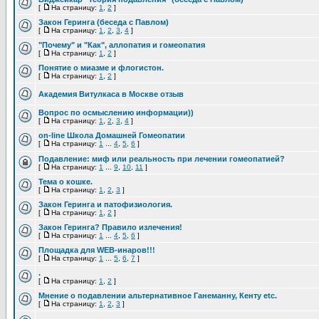
[
На страницу:
1
,
2
]
Закон Геринга (беседа с Павлом)
[
На страницу:
1
,
2
,
3
,
4
]
"Почему" и "Как", аллопатия и гомеопатия
[
На страницу:
1
,
2
]
Понятие о миазме и флогистон.
[
На страницу:
1
,
2
]
Академия Витулкаса в Москве отзыв
Вопрос по осмыслению информации))
[
На страницу:
1
,
2
,
3
,
4
]
on-line Школа Домашней Гомеопатии
[
На страницу:
1
...
4
,
5
,
6
]
Подавление: миф или реальность при лечении гомеопатией?
[
На страницу:
1
...
9
,
10
,
11
]
Тема о кошке.
[
На страницу:
1
,
2
,
3
]
Закон Геринга и патофизиология.
[
На страницу:
1
,
2
]
Закон Геринга? Правило излечения!
[
На страницу:
1
...
4
,
5
,
6
]
Площадка для WEB-инаров!!!
[
На страницу:
1
...
5
,
6
,
7
]
.
[
На страницу:
1
,
2
]
Мнение о подавлении альтернативное Ганеманну, Кенту etc.
[
На страницу:
1
,
2
,
3
]