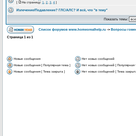
[
На страницу:
1
,
2
,
3
,
4
]
Излечение/Подавление? ГЛС/АЛС? И всё, что "в тему"
Показать темы:
Список форумов www.homeorealhelp.ru
->
Вопросы гомео
Страница
1
из
1
Новые сообщения
Нет новых сообщений
Новые сообщения [ Популярная тема ]
Нет новых сообщений [ Популярная 
Новые сообщения [ Тема закрыта ]
Нет новых сообщений [ Тема закрыта