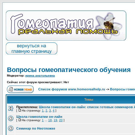
Вопросы гомеопатического обучения
Модератор:
ирина анатольевна
Сейчас этот форум просматривают: Нет
Список форумов www.homeorealhelp.ru
->
Вопросы гомео
Темы
Прилеплена:
Школа гомеопатии он-лайн: список готовых семинаров 
[
На страницу:
1
,
2
,
3
,
4
]
Школа гомеопатии он-лайн
[
На страницу:
1
...
18
,
19
,
20
]
Семинар по Неотложке