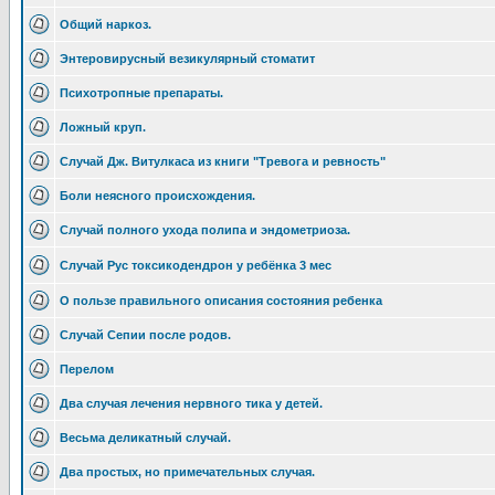
Общий наркоз.
Энтеровирусный везикулярный стоматит
Психотропные препараты.
Ложный круп.
Случай Дж. Витулкаса из книги "Тревога и ревность"
Боли неясного происхождения.
Случай полного ухода полипа и эндометриоза.
Случай Рус токсикодендрон у ребёнка 3 мес
О пользе правильного описания состояния ребенка
Случай Сепии после родов.
Перелом
Два случая лечения нервного тика у детей.
Весьма деликатный случай.
Два простых, но примечательных случая.