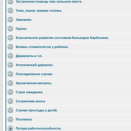
Экстренная помощь при сильном ожоге.
Тики, хорея, травма головы.
Заикание.
Герпес
Классическое развитие состояния Калькареи Карбоники.
Боязнь стоматологов у ребенка.
Дерматиты и т.п.
Атопический дерматит.
Повседневные случаи.
Хроническая мигрень.
Страх ожидания.
Сотрясение мозга.
Случаи простуды у детей.
Поллиноз
Потеря работоспособности.