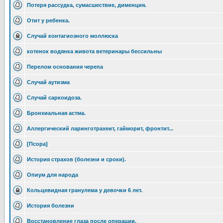
Потеря рассудка, сумасшествие, дименция.
Отит у ребенка.
Случай контагиозного моллюска
котенок водянка живота ветеринары бессильны
Перелом основания черепа
Случай аутизма
Случай саркоидоза.
Бронхиальная астма.
Аллергический ларинготрахеит, гайморит, фронтит...
[Псора]
История страхов (болезни и сроки).
Опиум для народа
Кольцевидная гранулема у девочки 6 лет.
История болезни
Восстановление глаза после операции.