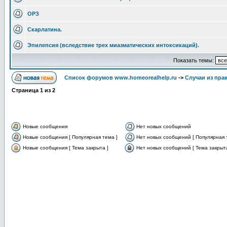
ОРЗ
Скарлатина.
Эпилепсия (вследствие трех миазматических интоксикаций).
Показать темы:
Список форумов www.homeorealhelp.ru
->
Случаи из пра
Страница
1
из
2
Новые сообщения
Нет новых сообщений
Новые сообщения [ Популярная тема ]
Нет новых сообщений [ Популярная 
Новые сообщения [ Тема закрыта ]
Нет новых сообщений [ Тема закрыта