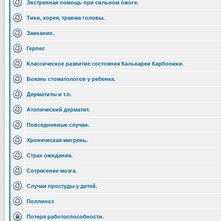
Экстренная помощь при сильном ожоге.
Тики, хорея, травма головы.
Заикание.
Герпес
Классическое развитие состояния Калькареи Карбоники.
Боязнь стоматологов у ребенка.
Дерматиты и т.п.
Атопический дерматит.
Повседневные случаи.
Хроническая мигрень.
Страх ожидания.
Сотрясение мозга.
Случаи простуды у детей.
Поллиноз
Потеря работоспособности.