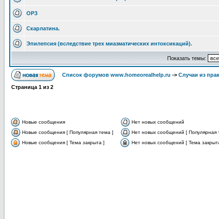
ОРЗ
Скарлатина.
Эпилепсия (вследствие трех миазматических интоксикаций).
Показать темы:
Список форумов www.homeorealhelp.ru
->
Случаи из пра
Страница
1
из
2
Новые сообщения
Нет новых сообщений
Новые сообщения [ Популярная тема ]
Нет новых сообщений [ Популярная 
Новые сообщения [ Тема закрыта ]
Нет новых сообщений [ Тема закрыта