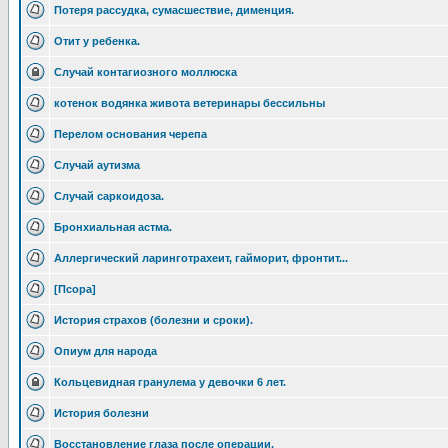
Потеря рассудка, сумасшествие, дименция.
Отит у ребенка.
Случай контагиозного моллюска
котенок водянка живота ветеринары бессильны
Перелом основания черепа
Случай аутизма
Случай саркоидоза.
Бронхиальная астма.
Аллергический ларинготрахеит, гайморит, фронтит...
[Псора]
История страхов (болезни и сроки).
Опиум для народа
Кольцевидная гранулема у девочки 6 лет.
История болезни
Восстановление глаза после операции.