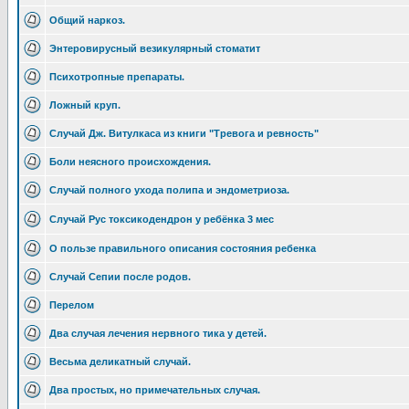
Общий наркоз.
Энтеровирусный везикулярный стоматит
Психотропные препараты.
Ложный круп.
Случай Дж. Витулкаса из книги "Тревога и ревность"
Боли неясного происхождения.
Случай полного ухода полипа и эндометриоза.
Случай Рус токсикодендрон у ребёнка 3 мес
О пользе правильного описания состояния ребенка
Случай Сепии после родов.
Перелом
Два случая лечения нервного тика у детей.
Весьма деликатный случай.
Два простых, но примечательных случая.