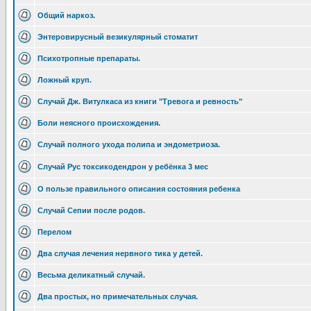
Общий наркоз.
Энтеровирусный везикулярный стоматит
Психотропные препараты.
Ложный круп.
Случай Дж. Витулкаса из книги "Тревога и ревность"
Боли неясного происхождения.
Случай полного ухода полипа и эндометриоза.
Случай Рус токсикодендрон у ребёнка 3 мес
О пользе правильного описания состояния ребенка
Случай Сепии после родов.
Перелом
Два случая лечения нервного тика у детей.
Весьма деликатный случай.
Два простых, но примечательных случая.