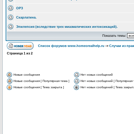
ОРЗ
Скарлатина.
Эпилепсия (вследствие трех миазматических интоксикаций).
Показать темы:
Список форумов www.homeorealhelp.ru
->
Случаи из пра
Страница
1
из
2
Новые сообщения
Нет новых сообщений
Новые сообщения [ Популярная тема ]
Нет новых сообщений [ Популярная 
Новые сообщения [ Тема закрыта ]
Нет новых сообщений [ Тема закрыта