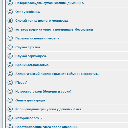
Потеря рассудка, сумасшествие, дименция.
Отит у ребенка.
Случай контагиозного моллюска
котенок водянка живота ветеринары бессильны
Перелом основания черепа
Случай аутизма
Случай саркоидоза.
Бронхиальная астма.
Аллергический ларинготрахеит, гайморит, фронтит...
[Псора]
История страхов (болезни и сроки).
Опиум для народа
Кольцевидная гранулема у девочки 6 лет.
История болезни
Восстановление глаза после операции.