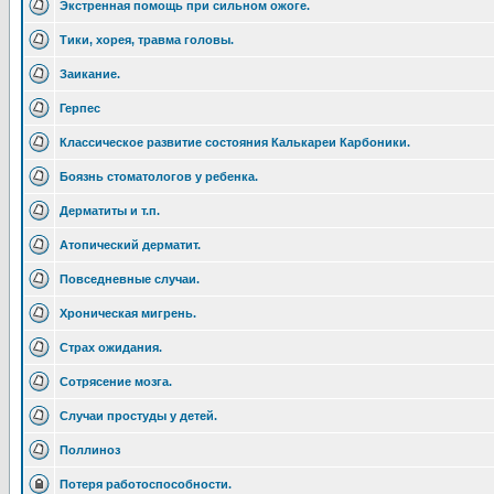
Экстренная помощь при сильном ожоге.
Тики, хорея, травма головы.
Заикание.
Герпес
Классическое развитие состояния Калькареи Карбоники.
Боязнь стоматологов у ребенка.
Дерматиты и т.п.
Атопический дерматит.
Повседневные случаи.
Хроническая мигрень.
Страх ожидания.
Сотрясение мозга.
Случаи простуды у детей.
Поллиноз
Потеря работоспособности.