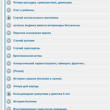
Потеря рассудка, сумасшествие, дименция.
Отит у ребенка.
Случай контагиозного моллюска
котенок водянка живота ветеринары бессильны
Перелом основания черепа
Случай аутизма
Случай саркоидоза.
Бронхиальная астма.
Аллергический ларинготрахеит, гайморит, фронтит...
[Псора]
История страхов (болезни и сроки).
Опиум для народа
Кольцевидная гранулема у девочки 6 лет.
История болезни
Восстановление глаза после операции.