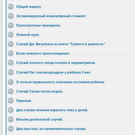
Общий наркоз.
Энтеровирусный везикулярный стоматит
Психотропные препараты.
Ложный круп.
Случай Дж. Витулкаса из книги "Тревога и ревность"
Боли неясного происхождения.
Случай полного ухода полипа и эндометриоза.
Случай Рус токсикодендрон у ребёнка 3 мес
О пользе правильного описания состояния ребенка
Случай Сепии после родов.
Перелом
Два случая лечения нервного тика у детей.
Весьма деликатный случай.
Два простых, но примечательных случая.