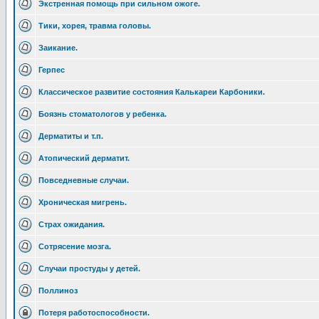
Экстренная помощь при сильном ожоге.
Тики, хорея, травма головы.
Заикание.
Герпес
Классическое развитие состояния Калькареи Карбоники.
Боязнь стоматологов у ребенка.
Дерматиты и т.п.
Атопический дерматит.
Повседневные случаи.
Хроническая мигрень.
Страх ожидания.
Сотрясение мозга.
Случаи простуды у детей.
Поллиноз
Потеря работоспособности.