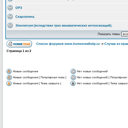
ОРЗ
Скарлатина.
Эпилепсия (вследствие трех миазматических интоксикаций).
Показать темы:
Список форумов www.homeorealhelp.ru
->
Случаи из пра
Страница
1
из
2
Новые сообщения
Нет новых сообщений
Новые сообщения [ Популярная тема ]
Нет новых сообщений [ Популярная 
Новые сообщения [ Тема закрыта ]
Нет новых сообщений [ Тема закрыта