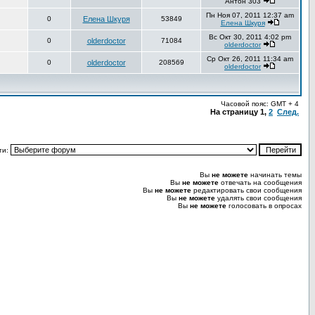
Антон 303
Пн Ноя 07, 2011 12:37 am
0
Елена Шкуря
53849
Елена Шкуря
Вс Окт 30, 2011 4:02 pm
0
olderdoctor
71084
olderdoctor
Ср Окт 26, 2011 11:34 am
0
olderdoctor
208569
olderdoctor
Часовой пояс: GMT + 4
На страницу
1
,
2
След.
ти:
Вы
не можете
начинать темы
Вы
не можете
отвечать на сообщения
Вы
не можете
редактировать свои сообщения
Вы
не можете
удалять свои сообщения
Вы
не можете
голосовать в опросах