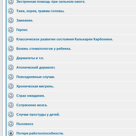
Экстренная помощь при сильном ожоге.
Тики, хорея, травма головы.
Заикание.
Герпес
Классическое развитие состояния Калькареи Карбоники.
Боязнь стоматологов у ребенка.
Дерматиты и т.п.
Атопический дерматит.
Повседневные случаи.
Хроническая мигрень.
Страх ожидания.
Сотрясение мозга.
Случаи простуды у детей.
Поллиноз
Потеря работоспособности.