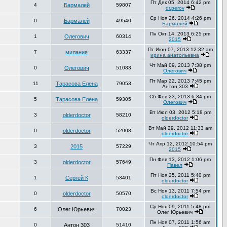
Пт Дек 05, 2014 6:42 pm
4
Бармалей
59807
dr.perov
Ср Ноя 26, 2014 4:26 pm
0
Бармалей
49540
Бармалей
Пн Окт 14, 2013 6:25 pm
1
Олегович
60314
2015
Пт Июн 07, 2013 12:32 am
7
милания
63337
ирина анатольевна
Чт Май 09, 2013 7:38 pm
0
Олегович
51083
Олегович
Пт Мар 22, 2013 7:45 pm
11
Тарасова Елена
79053
Антон 303
Сб Фев 23, 2013 6:34 pm
5
Тарасова Елена
59305
Олегович
Вт Июл 03, 2012 5:18 pm
3
olderdoctor
58210
olderdoctor
Вт Май 29, 2012 11:33 am
0
olderdoctor
52008
olderdoctor
Чт Апр 12, 2012 10:54 pm
3
2015
57229
2015
Пн Фев 13, 2012 1:06 pm
3
olderdoctor
57649
Павел
Пт Ноя 25, 2011 5:40 pm
1
Сергей К
53401
olderdoctor
Вс Ноя 13, 2011 7:54 pm
0
olderdoctor
50570
olderdoctor
Ср Ноя 09, 2011 5:48 pm
6
Олег Юрьевич
70023
Олег Юрьевич
Пн Ноя 07, 2011 1:56 am
0
Антон 303
51410