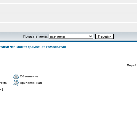
Показать темы:
ктики: что может грамотная гомеопатия
Перей
Объявление
тема ]
Прилепленная
 ]