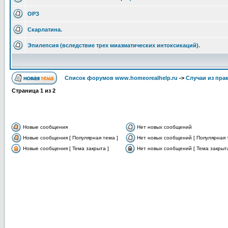
ОРЗ
Скарлатина.
Эпилепсия (вследствие трех миазматических интоксикаций).
Список форумов www.homeorealhelp.ru
->
Случаи из пра
Страница
1
из
2
Новые сообщения
Нет новых сообщений
Новые сообщения [ Популярная тема ]
Нет новых сообщений [ Популярная 
Новые сообщения [ Тема закрыта ]
Нет новых сообщений [ Тема закрыта