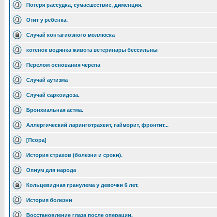
Потеря рассудка, сумасшествие, дименция.
Отит у ребенка.
Случай контагиозного моллюска
котенок водянка живота ветеринары бессильны
Перелом основания черепа
Случай аутизма
Случай саркоидоза.
Бронхиальная астма.
Аллергический ларинготрахеит, гайморит, фронтит...
[Псора]
История страхов (болезни и сроки).
Опиум для народа
Кольцевидная гранулема у девочки 6 лет.
История болезни
Восстановление глаза после операции.