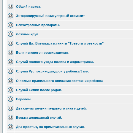
Общий наркоз.
Энтеровирусный везикулярный стоматит
Психотропные препараты.
Ложный круп.
Случай Дж. Витулкаса из книги "Тревога и ревность"
Боли неясного происхождения.
Случай полного ухода полипа и эндометриоза.
Случай Рус токсикодендрон у ребёнка 3 мес
О пользе правильного описания состояния ребенка
Случай Сепии после родов.
Перелом
Два случая лечения нервного тика у детей.
Весьма деликатный случай.
Два простых, но примечательных случая.