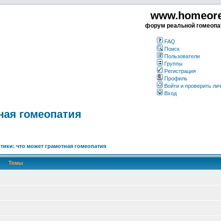
www.homeorea
форум реальной гомеопа
FAQ
Поиск
Пользователи
Группы
Регистрация
Профиль
Войти и проверить ли
Вход
ная гомеопатия
ктики: что может грамотная гомеопатия
Темы