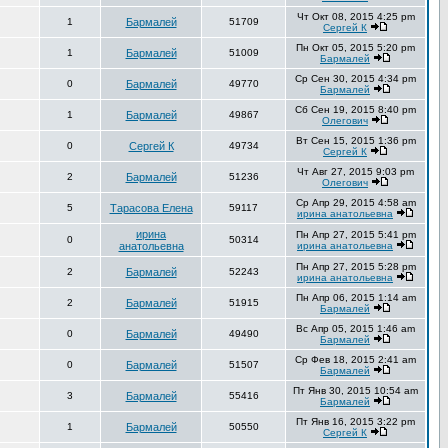
Чт Окт 08, 2015 4:25 pm
1
Бармалей
51709
Сергей К
Пн Окт 05, 2015 5:20 pm
1
Бармалей
51009
Бармалей
Ср Сен 30, 2015 4:34 pm
0
Бармалей
49770
Бармалей
Сб Сен 19, 2015 8:40 pm
1
Бармалей
49867
Олегович
Вт Сен 15, 2015 1:36 pm
0
Сергей К
49734
Сергей К
Чт Авг 27, 2015 9:03 pm
2
Бармалей
51236
Олегович
Ср Апр 29, 2015 4:58 am
5
Тарасова Елена
59117
ирина анатольевна
ирина
Пн Апр 27, 2015 5:41 pm
0
50314
анатольевна
ирина анатольевна
Пн Апр 27, 2015 5:28 pm
2
Бармалей
52243
ирина анатольевна
Пн Апр 06, 2015 1:14 am
2
Бармалей
51915
Бармалей
Вс Апр 05, 2015 1:46 am
0
Бармалей
49490
Бармалей
Ср Фев 18, 2015 2:41 am
0
Бармалей
51507
Бармалей
Пт Янв 30, 2015 10:54 am
3
Бармалей
55416
Бармалей
Пт Янв 16, 2015 3:22 pm
1
Бармалей
50550
Сергей К