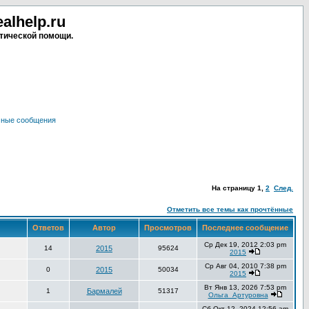
lhelp.ru
тической помощи.
чные сообщения
На страницу
1
,
2
След.
Отметить все темы как прочтённые
Ответов
Автор
Просмотров
Последнее сообщение
Ср Дек 19, 2012 2:03 pm
14
2015
95624
2015
Ср Авг 04, 2010 7:38 pm
0
2015
50034
2015
Вт Янв 13, 2026 7:53 pm
1
Бармалей
51317
Ольга_Артуровна
Сб Окт 12, 2024 12:56 am