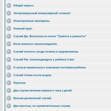
Общий наркоз.
Энтеровирусный везикулярный стоматит
Психотропные препараты.
Ложный круп.
Случай Дж. Витулкаса из книги "Тревога и ревность"
Боли неясного происхождения.
Случай полного ухода полипа и эндометриоза.
Случай Рус токсикодендрон у ребёнка 3 мес
О пользе правильного описания состояния ребенка
Случай Сепии после родов.
Перелом
Два случая лечения нервного тика у детей.
Весьма деликатный случай.
Два простых, но примечательных случая.