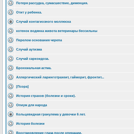
Потеря рассудка, сумасшествие, дименция.
Отит у ребенка.
Случай контагиозного моллюска
котенок водянка живота ветеринары бессильны
Перелом основания черепа
Случай аутизма
Случай саркоидоза.
Бронхиальная астма.
Аллергический ларинготрахеит, гайморит, фронтит...
[Псора]
История страхов (болезни и сроки).
Опиум для народа
Кольцевидная гранулема у девочки 6 лет.
История болезни
Восстановление глаза после операции.