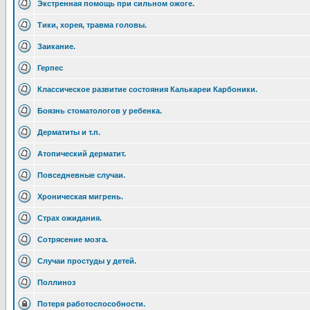
Экстренная помощь при сильном ожоге.
Тики, хорея, травма головы.
Заикание.
Герпес
Классическое развитие состояния Калькареи Карбоники.
Боязнь стоматологов у ребенка.
Дерматиты и т.п.
Атопический дерматит.
Повседневные случаи.
Хроническая мигрень.
Страх ожидания.
Сотрясение мозга.
Случаи простуды у детей.
Поллиноз
Потеря работоспособности.