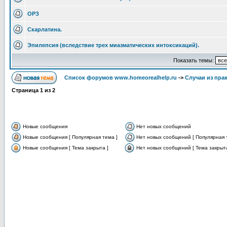
ОРЗ
Скарлатина.
Эпилепсия (вследствие трех миазматических интоксикаций).
Показать темы:
Список форумов www.homeorealhelp.ru
->
Случаи из пра
Страница
1
из
2
Новые сообщения
Нет новых сообщений
Новые сообщения [ Популярная тема ]
Нет новых сообщений [ Популярная 
Новые сообщения [ Тема закрыта ]
Нет новых сообщений [ Тема закрыта