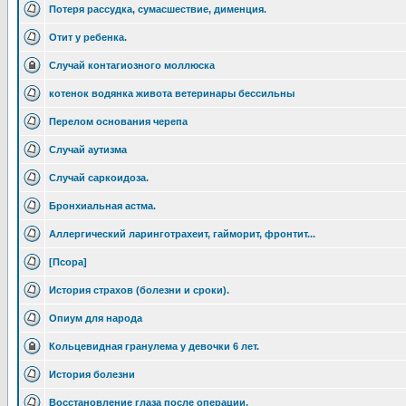
Потеря рассудка, сумасшествие, дименция.
Отит у ребенка.
Случай контагиозного моллюска
котенок водянка живота ветеринары бессильны
Перелом основания черепа
Случай аутизма
Случай саркоидоза.
Бронхиальная астма.
Аллергический ларинготрахеит, гайморит, фронтит...
[Псора]
История страхов (болезни и сроки).
Опиум для народа
Кольцевидная гранулема у девочки 6 лет.
История болезни
Восстановление глаза после операции.