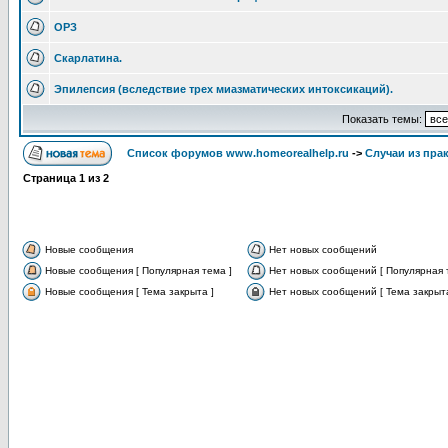
ОРЗ
Скарлатина.
Эпилепсия (вследствие трех миазматических интоксикаций).
Показать темы:
Список форумов www.homeorealhelp.ru
->
Случаи из пра
Страница
1
из
2
Новые сообщения
Нет новых сообщений
Новые сообщения [ Популярная тема ]
Нет новых сообщений [ Популярная 
Новые сообщения [ Тема закрыта ]
Нет новых сообщений [ Тема закрыта