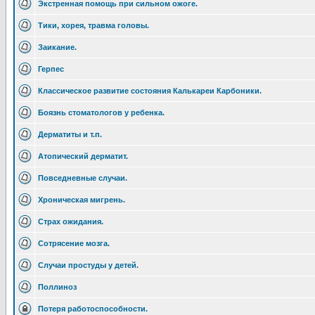
Экстренная помощь при сильном ожоге.
Тики, хорея, травма головы.
Заикание.
Герпес
Классическое развитие состояния Калькареи Карбоники.
Боязнь стоматологов у ребенка.
Дерматиты и т.п.
Атопический дерматит.
Повседневные случаи.
Хроническая мигрень.
Страх ожидания.
Сотрясение мозга.
Случаи простуды у детей.
Поллиноз
Потеря работоспособности.