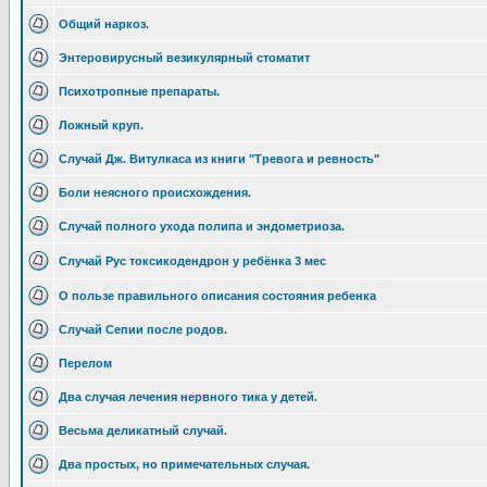
Общий наркоз.
Энтеровирусный везикулярный стоматит
Психотропные препараты.
Ложный круп.
Случай Дж. Витулкаса из книги "Тревога и ревность"
Боли неясного происхождения.
Случай полного ухода полипа и эндометриоза.
Случай Рус токсикодендрон у ребёнка 3 мес
О пользе правильного описания состояния ребенка
Случай Сепии после родов.
Перелом
Два случая лечения нервного тика у детей.
Весьма деликатный случай.
Два простых, но примечательных случая.