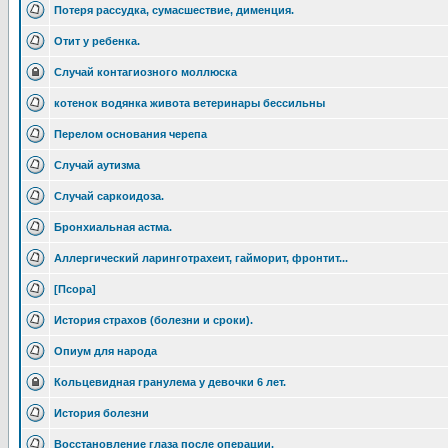
Потеря рассудка, сумасшествие, дименция.
Отит у ребенка.
Случай контагиозного моллюска
котенок водянка живота ветеринары бессильны
Перелом основания черепа
Случай аутизма
Случай саркоидоза.
Бронхиальная астма.
Аллергический ларинготрахеит, гайморит, фронтит...
[Псора]
История страхов (болезни и сроки).
Опиум для народа
Кольцевидная гранулема у девочки 6 лет.
История болезни
Восстановление глаза после операции.