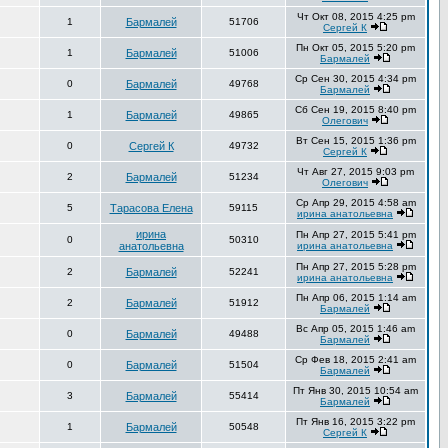
Чт Окт 08, 2015 4:25 pm
1
Бармалей
51706
Сергей К
Пн Окт 05, 2015 5:20 pm
1
Бармалей
51006
Бармалей
Ср Сен 30, 2015 4:34 pm
0
Бармалей
49768
Бармалей
Сб Сен 19, 2015 8:40 pm
1
Бармалей
49865
Олегович
Вт Сен 15, 2015 1:36 pm
0
Сергей К
49732
Сергей К
Чт Авг 27, 2015 9:03 pm
2
Бармалей
51234
Олегович
Ср Апр 29, 2015 4:58 am
5
Тарасова Елена
59115
ирина анатольевна
ирина
Пн Апр 27, 2015 5:41 pm
0
50310
анатольевна
ирина анатольевна
Пн Апр 27, 2015 5:28 pm
2
Бармалей
52241
ирина анатольевна
Пн Апр 06, 2015 1:14 am
2
Бармалей
51912
Бармалей
Вс Апр 05, 2015 1:46 am
0
Бармалей
49488
Бармалей
Ср Фев 18, 2015 2:41 am
0
Бармалей
51504
Бармалей
Пт Янв 30, 2015 10:54 am
3
Бармалей
55414
Бармалей
Пт Янв 16, 2015 3:22 pm
1
Бармалей
50548
Сергей К