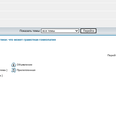
Показать темы:
ктики: что может грамотная гомеопатия
Перей
Объявление
тема ]
Прилепленная
 ]