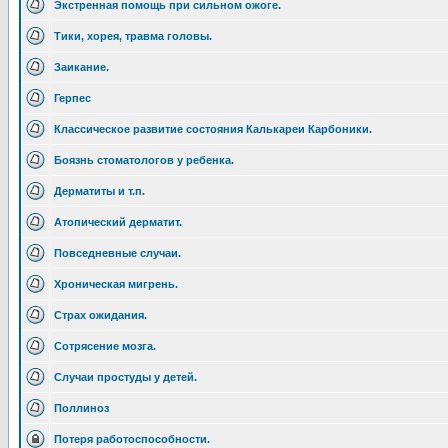
Экстренная помощь при сильном ожоге.
Тики, хорея, травма головы.
Заикание.
Герпес
Классическое развитие состояния Калькареи Карбоники.
Боязнь стоматологов у ребенка.
Дерматиты и т.п.
Атопический дерматит.
Повседневные случаи.
Хроническая мигрень.
Страх ожидания.
Сотрясение мозга.
Случаи простуды у детей.
Поллиноз
Потеря работоспособности.