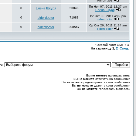
Антон 303
Пн Ноя 07, 2011 12:37 am
0
Елена Шкуря
53848
Елена Шкуря
Вс Окт 30, 2011 4:02 pm
0
olderdoctor
71083
olderdoctor
Ср Окт 26, 2011 11:34 am
0
olderdoctor
208567
olderdoctor
Часовой пояс: GMT + 4
На страницу
1
,
2
След.
ти:
Вы
не можете
начинать темы
Вы
не можете
отвечать на сообщения
Вы
не можете
редактировать свои сообщения
Вы
не можете
удалять свои сообщения
Вы
не можете
голосовать в опросах