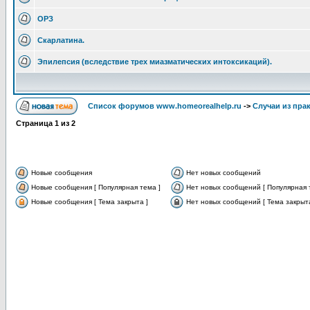
ОРЗ
Скарлатина.
Эпилепсия (вследствие трех миазматических интоксикаций).
Список форумов www.homeorealhelp.ru
->
Случаи из пра
Страница
1
из
2
Новые сообщения
Нет новых сообщений
Новые сообщения [ Популярная тема ]
Нет новых сообщений [ Популярная 
Новые сообщения [ Тема закрыта ]
Нет новых сообщений [ Тема закрыта