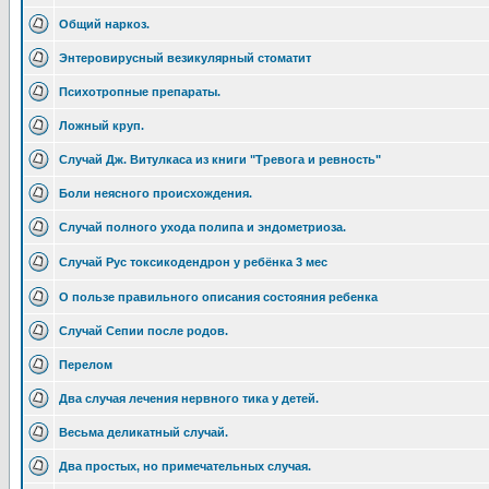
Общий наркоз.
Энтеровирусный везикулярный стоматит
Психотропные препараты.
Ложный круп.
Случай Дж. Витулкаса из книги "Тревога и ревность"
Боли неясного происхождения.
Случай полного ухода полипа и эндометриоза.
Случай Рус токсикодендрон у ребёнка 3 мес
О пользе правильного описания состояния ребенка
Случай Сепии после родов.
Перелом
Два случая лечения нервного тика у детей.
Весьма деликатный случай.
Два простых, но примечательных случая.