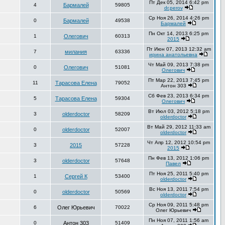
Пт Дек 05, 2014 6:42 pm
4
Бармалей
59805
dr.perov
Ср Ноя 26, 2014 4:26 pm
0
Бармалей
49538
Бармалей
Пн Окт 14, 2013 6:25 pm
1
Олегович
60313
2015
Пт Июн 07, 2013 12:32 am
7
милания
63336
ирина анатольевна
Чт Май 09, 2013 7:38 pm
0
Олегович
51081
Олегович
Пт Мар 22, 2013 7:45 pm
11
Тарасова Елена
79052
Антон 303
Сб Фев 23, 2013 6:34 pm
5
Тарасова Елена
59304
Олегович
Вт Июл 03, 2012 5:18 pm
3
olderdoctor
58209
olderdoctor
Вт Май 29, 2012 11:33 am
0
olderdoctor
52007
olderdoctor
Чт Апр 12, 2012 10:54 pm
3
2015
57228
2015
Пн Фев 13, 2012 1:06 pm
3
olderdoctor
57648
Павел
Пт Ноя 25, 2011 5:40 pm
1
Сергей К
53400
olderdoctor
Вс Ноя 13, 2011 7:54 pm
0
olderdoctor
50569
olderdoctor
Ср Ноя 09, 2011 5:48 pm
6
Олег Юрьевич
70022
Олег Юрьевич
Пн Ноя 07, 2011 1:56 am
0
Антон 303
51409