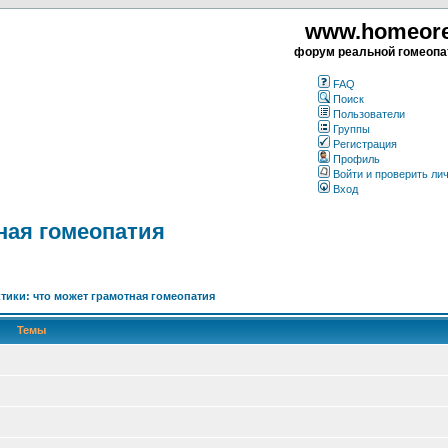
www.homeorea
форум реальной гомеопа
FAQ
Поиск
Пользователи
Группы
Регистрация
Профиль
Войти и проверить ли
Вход
ная гомеопатия
ктики: что может грамотная гомеопатия
Темы