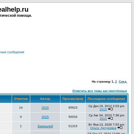
lhelp.ru
тической помощи.
чные сообщения
На страницу
1
,
2
След.
Отметить все темы как прочтённые
Ответов
Автор
Просмотров
Последнее сообщение
Ср Дек 19, 2012 2:03 pm
14
2015
95623
2015
Ср Авг 04, 2010 7:38 pm
0
2015
50033
2015
Вт Янв 13, 2026 7:53 pm
1
Бармалей
51315
Ольга_Артуровна
Сб Окт 12, 2024 12:56 am