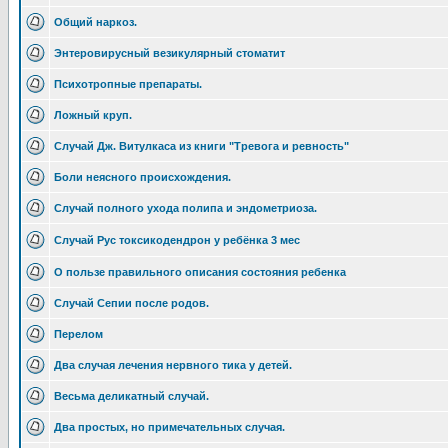
Общий наркоз.
Энтеровирусный везикулярный стоматит
Психотропные препараты.
Ложный круп.
Случай Дж. Витулкаса из книги "Тревога и ревность"
Боли неясного происхождения.
Случай полного ухода полипа и эндометриоза.
Случай Рус токсикодендрон у ребёнка 3 мес
О пользе правильного описания состояния ребенка
Случай Сепии после родов.
Перелом
Два случая лечения нервного тика у детей.
Весьма деликатный случай.
Два простых, но примечательных случая.