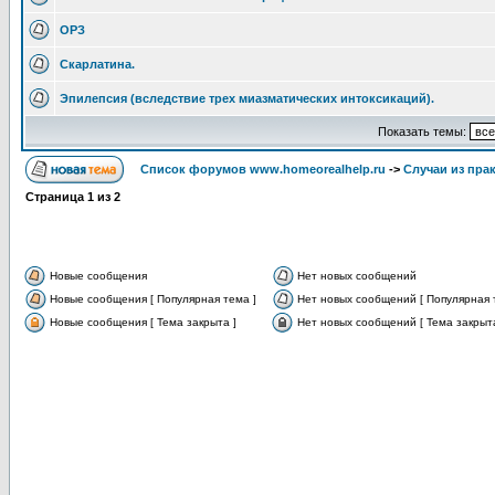
ОРЗ
Скарлатина.
Эпилепсия (вследствие трех миазматических интоксикаций).
Показать темы:
Список форумов www.homeorealhelp.ru
->
Случаи из пра
Страница
1
из
2
Новые сообщения
Нет новых сообщений
Новые сообщения [ Популярная тема ]
Нет новых сообщений [ Популярная 
Новые сообщения [ Тема закрыта ]
Нет новых сообщений [ Тема закрыта