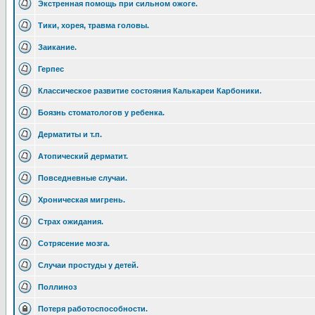
Экстренная помощь при сильном ожоге.
Тики, хорея, травма головы.
Заикание.
Герпес
Классическое развитие состояния Калькареи Карбоники.
Боязнь стоматологов у ребенка.
Дерматиты и т.п.
Атопический дерматит.
Повседневные случаи.
Хроническая мигрень.
Страх ожидания.
Сотрясение мозга.
Случаи простуды у детей.
Поллиноз
Потеря работоспособности.