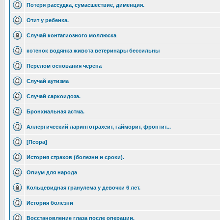
Потеря рассудка, сумасшествие, дименция.
Отит у ребенка.
Случай контагиозного моллюска
котенок водянка живота ветеринары бессильны
Перелом основания черепа
Случай аутизма
Случай саркоидоза.
Бронхиальная астма.
Аллергический ларинготрахеит, гайморит, фронтит...
[Псора]
История страхов (болезни и сроки).
Опиум для народа
Кольцевидная гранулема у девочки 6 лет.
История болезни
Восстановление глаза после операции.